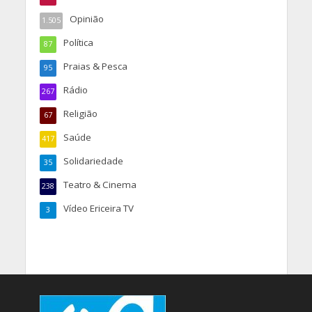
Opinião
1.505
Política
87
Praias & Pesca
95
Rádio
267
Religião
67
Saúde
417
Solidariedade
35
Teatro & Cinema
238
Vídeo Ericeira TV
3