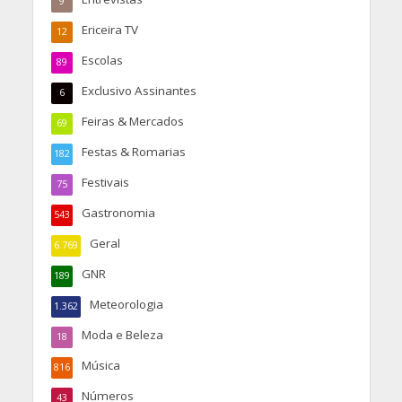
9
Ericeira TV
12
Escolas
89
Exclusivo Assinantes
6
Feiras & Mercados
69
Festas & Romarias
182
Festivais
75
Gastronomia
543
Geral
6.769
GNR
189
Meteorologia
1.362
Moda e Beleza
18
Música
816
Números
43