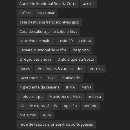
Auditório Municipal Beatriz Costa
azeite
açúcar
baixa-mar
casa da música francisco alves gato
Casa de cultura Jaime Lobo e Silva
concelho de mafra
covid-19
cultura
Câmara Municipal de Mafra
desporto
direção das ondas
Disto é que eu Gosto
doces
efemérides & curiosidades
ericeira
Gastronomia
GNR
humidade
ingrediente da semana
IPMA
Mafra
meteorologia
Município de Mafra
música
nível de exposição UV
opinião
período
preia-mar
RCM
rede de teatros e cineteatros portugueses