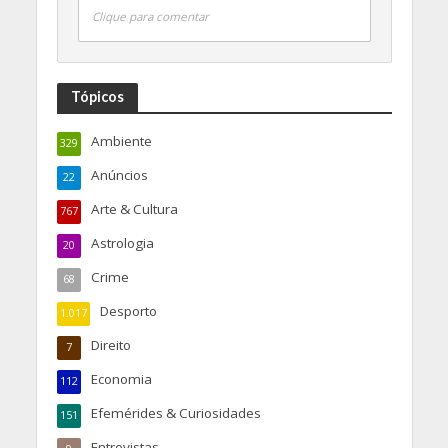
Clique para comentar
Tópicos
Ambiente
329
Anúncios
22
Arte & Cultura
767
Astrologia
20
Crime
68
Desporto
1.017
Direito
7
Economia
112
Efemérides & Curiosidades
151
Entrevistas