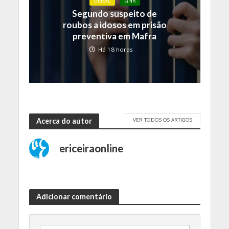
GERAL
GNR
Segundo suspeito de
roubos a idosos em prisão
preventiva em Mafra
Há 18 horas
VER TODOS OS ARTIGOS
Acerca do autor
ericeiraonline
Adicionar comentário