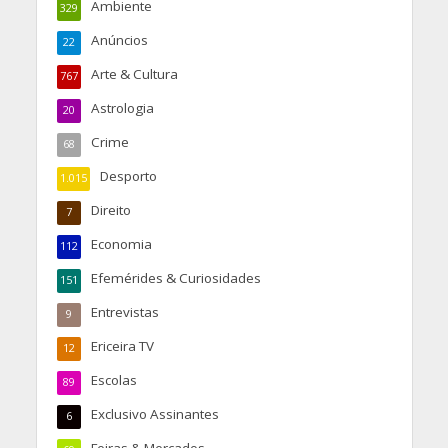
Ambiente
329
Anúncios
22
Arte & Cultura
767
Astrologia
20
Crime
68
Desporto
1.015
Direito
7
Economia
112
Efemérides & Curiosidades
151
Entrevistas
9
Ericeira TV
12
Escolas
89
Exclusivo Assinantes
6