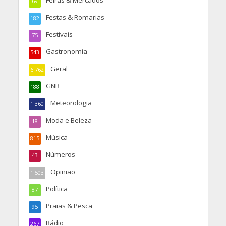
Feiras & Mercados
69
Festas & Romarias
182
Festivais
75
Gastronomia
543
Geral
6.762
GNR
188
Meteorologia
1.360
Moda e Beleza
18
Música
815
Números
43
Opinião
1.503
Política
87
Praias & Pesca
95
Rádio
267