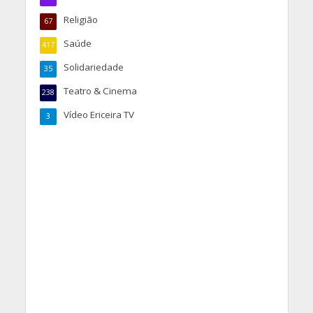
Religião
67
Saúde
417
Solidariedade
35
Teatro & Cinema
238
Vídeo Ericeira TV
3