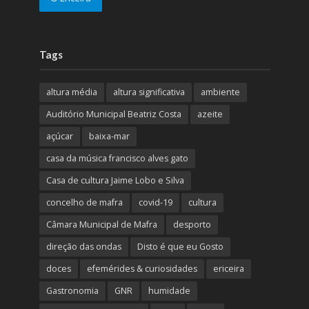
Tags
altura média
altura significativa
ambiente
Auditório Municipal Beatriz Costa
azeite
açúcar
baixa-mar
casa da música francisco alves gato
Casa de cultura Jaime Lobo e Silva
concelho de mafra
covid-19
cultura
Câmara Municipal de Mafra
desporto
direção das ondas
Disto é que eu Gosto
doces
efemérides & curiosidades
ericeira
Gastronomia
GNR
humidade