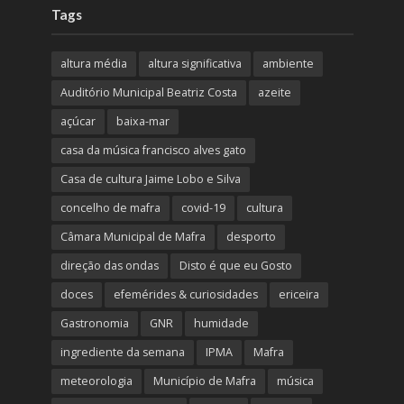
Tags
altura média
altura significativa
ambiente
Auditório Municipal Beatriz Costa
azeite
açúcar
baixa-mar
casa da música francisco alves gato
Casa de cultura Jaime Lobo e Silva
concelho de mafra
covid-19
cultura
Câmara Municipal de Mafra
desporto
direção das ondas
Disto é que eu Gosto
doces
efemérides & curiosidades
ericeira
Gastronomia
GNR
humidade
ingrediente da semana
IPMA
Mafra
meteorologia
Município de Mafra
música