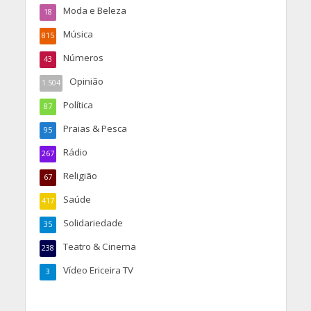
Moda e Beleza
18
Música
815
Números
43
Opinião
1.504
Política
87
Praias & Pesca
95
Rádio
267
Religião
67
Saúde
417
Solidariedade
35
Teatro & Cinema
238
Vídeo Ericeira TV
3