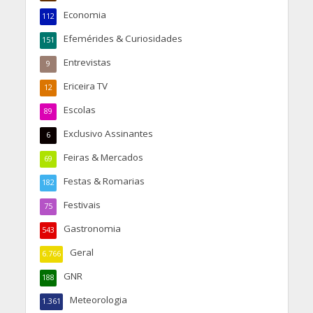
Economia
112
Efemérides & Curiosidades
151
Entrevistas
9
Ericeira TV
12
Escolas
89
Exclusivo Assinantes
6
Feiras & Mercados
69
Festas & Romarias
182
Festivais
75
Gastronomia
543
Geral
6.766
GNR
188
Meteorologia
1.361