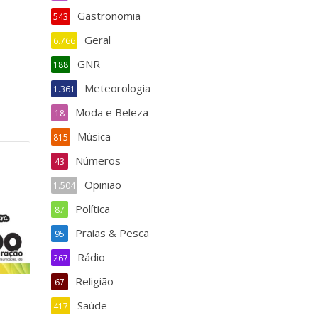
Gastronomia
543
Geral
6.766
GNR
188
Meteorologia
1.361
Moda e Beleza
18
Música
815
Números
43
Opinião
1.504
Política
87
Praias & Pesca
95
Rádio
267
Religião
67
Saúde
417