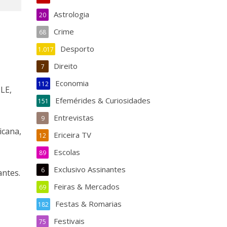
Astrologia
20
Crime
68
Desporto
1.017
Direito
7
Economia
112
LE,
Efemérides & Curiosidades
151
Entrevistas
9
icana,
Ericeira TV
12
Escolas
89
Exclusivo Assinantes
6
antes.
Feiras & Mercados
69
Festas & Romarias
182
Festivais
75