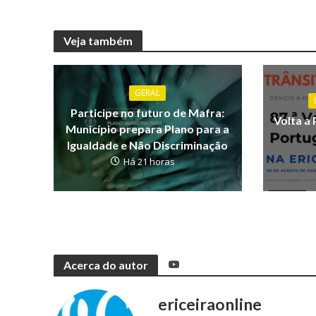
Veja também
GERAL
Participe no futuro de Mafra:
Volta a 
Município prepara Plano para a
Igualdade e Não Discriminação
Há 21 horas
Acerca do autor
ericeiraonline