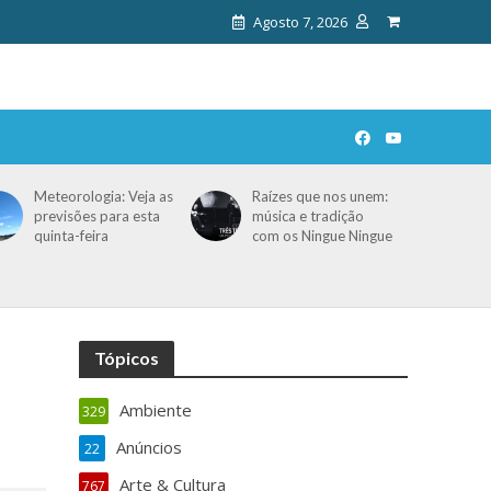
Agosto 7, 2026
Meteorologia: Veja as
Raízes que nos unem:
previsões para esta
música e tradição
quinta-feira
com os Ningue Ningue
Tópicos
Ambiente
329
Anúncios
22
Arte & Cultura
767