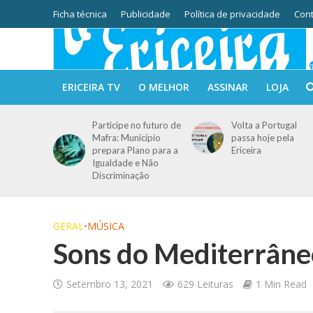
Ficha técnica
Publicidade
Política de privacidade
Cont
ERICEIRA TV
O MELHOR
ASSINAR
LOJA
Participe no futuro de
Volta a Portugal
Mafra: Município
passa hoje pela
prepara Plano para a
Ericeira
Igualdade e Não
Discriminação
GERAL
•
MÚSICA
Sons do Mediterrân
Setembro 13, 2021
629 Leituras
1 Min Read