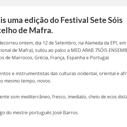
s uma edição do Festival Sete Sóis
celho de Mafra.
ecorreu ontem, dia 12 de Setembro, na Alameda da EPI, em
acional de Mafra), subiu ao palco a MED ARAB 7SÓIS ENSEMB
s de Marrocos, Grécia, França, Espanha e Portugal.
tos e instrumentistas das culturas ocidental, oriental e afr
 ao mesmo tempo, novos.
nte som mediterrâneo, fresco, imediato, cheio de ecos dist
rgo do mestre português José Barros.