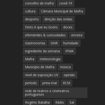
concelho de mafra
covid-19
cultura
Câmara Municipal de Mafra
desporto
direção das ondas
Disto é que eu Gosto
doces
efemérides & curiosidades
ericeira
Gastronomia
GNR
humidade
ingrediente da semana
IPMA
Mafra
meteorologia
Município de Mafra
música
nível de exposição UV
opinião
período
preia-mar
RCM
rede de teatros e cineteatros
portugueses
Rogério Batalha
Rádio
Sal