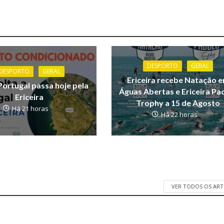
DESPORTO
GERAL
DESPORTO
GERAL
Ericeira recebe Natação 
Portugal passa hoje pela
Águas Abertas e Ericeira Pa
Ericeira
Trophy a 15 de Agosto
Há 21 horas
Há 22 horas
VER TODOS OS AR