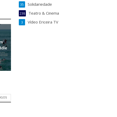
Solidariedade
35
Teatro & Cinema
238
Vídeo Ericeira TV
3
em
ddle
TIGOS