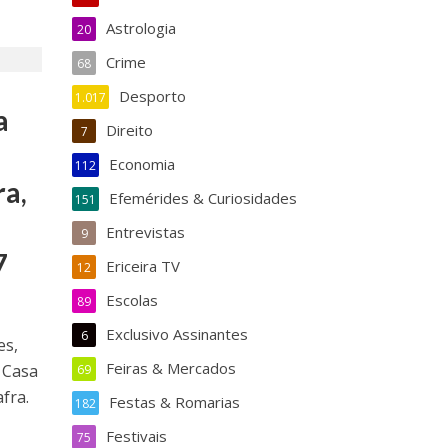
Astrologia
20
Crime
68
Desporto
1.017
a
Direito
7
Economia
112
ra,
Efemérides & Curiosidades
151
Entrevistas
9
7
Ericeira TV
12
Escolas
89
Exclusivo Assinantes
6
es,
Feiras & Mercados
 Casa
69
fra.
Festas & Romarias
182
Festivais
75