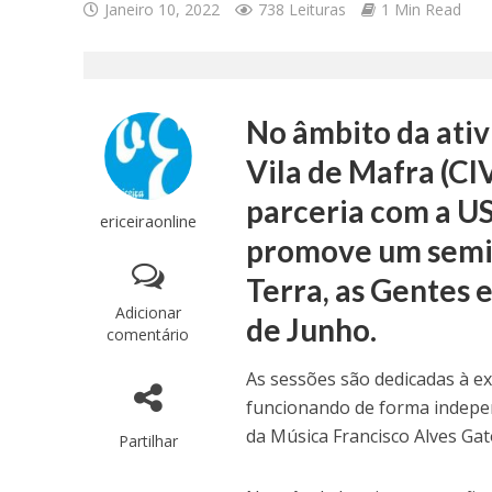
Janeiro 10, 2022
738 Leituras
1 Min Read
No âmbito da ativ
Vila de Mafra (CI
parceria com a U
ericeiraonline
promove um seminá
Terra, as Gentes e
Adicionar
de Junho.
comentário
As sessões são dedicadas à e
funcionando de forma indepen
da Música Francisco Alves Ga
Partilhar