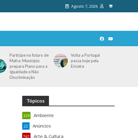
Agosto 7, 2026
Participe no futuro de
Volta a Portugal
Mafra: Município
passa hoje pela
prepara Plano para a
Ericeira
Igualdade e Não
Discriminação
Tópicos
Ambiente
329
Anúncios
22
Arte & Cultura
767