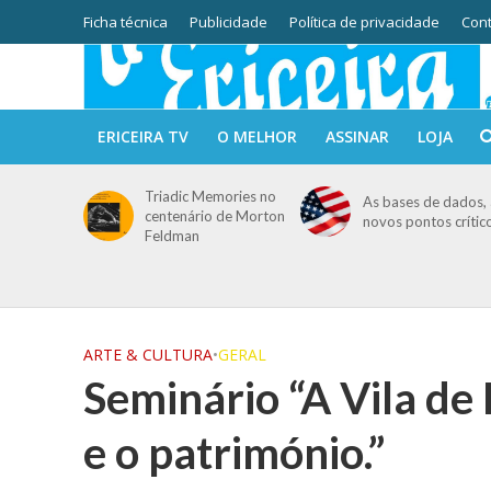
Ficha técnica
Publicidade
Política de privacidade
Cont
ERICEIRA TV
O MELHOR
ASSINAR
LOJA
Triadic Memories no
As bases de dados, 
centenário de Morton
novos pontos crític
Feldman
ARTE & CULTURA
•
GERAL
Seminário “A Vila de 
e o património.”