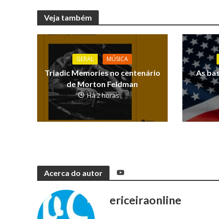
Veja também
GERAL
MÚSICA
Triadic Memories no centenário
As ba
de Morton Feldman
Há 2 horas
Acerca do autor
ericeiraonline