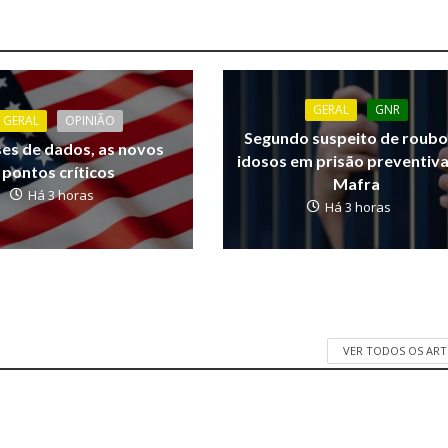
GERAL
GNR
GERAL
OPINIÃO
Segundo suspeito de roubo
ses de dados, as novos
idosos em prisão preventiv
pontos críticos
Mafra
Há 3 horas
Há 3 horas
VER TODOS OS AR