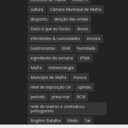
cultura
Câmara Municipal de Mafra
desporto
direção das ondas
Disto é que eu Gosto
doces
efemérides & curiosidades
ericeira
Gastronomia
GNR
humidade
ingrediente da semana
IPMA
Mafra
meteorologia
Município de Mafra
música
nível de exposição UV
opinião
período
preia-mar
RCM
rede de teatros e cineteatros
portugueses
Rogério Batalha
Rádio
Sal