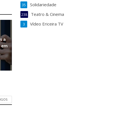
Solidariedade
35
Teatro & Cinema
238
Vídeo Ericeira TV
3
s a
a em
TIGOS