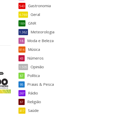
Gastronomia
543
Geral
6.769
GNR
189
Meteorologia
1.362
Moda e Beleza
18
Música
816
Números
43
Opinião
1.505
Política
87
Praias & Pesca
95
Rádio
267
Religião
67
Saúde
417