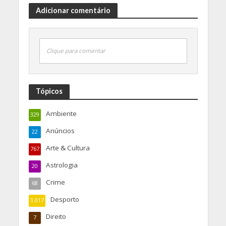
Adicionar comentário
Clique para comentar
Tópicos
Ambiente
329
Anúncios
22
Arte & Cultura
767
Astrologia
20
Crime
68
Desporto
1.017
Direito
7