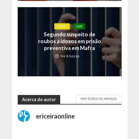
GERAL
GNR
Segundo suspeito de
roubos a idosos em prisão
preventiva em Mafra
Há 8 horas
VER TODOS OS ARTIGOS
Acerca do autor
ericeiraonline