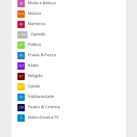
Moda e Beleza
18
Música
816
Números
43
Opinião
1.505
Política
87
Praias & Pesca
95
Rádio
267
Religião
67
Saúde
417
Solidariedade
35
Teatro & Cinema
238
Vídeo Ericeira TV
3