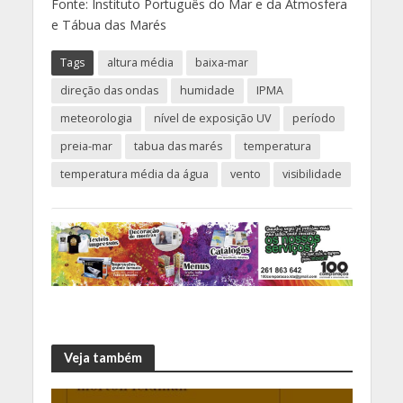
Fonte: Instituto Português do Mar e da Atmosfera
e Tábua das Marés
Tags
altura média
baixa-mar
direção das ondas
humidade
IPMA
meteorologia
nível de exposição UV
período
preia-mar
tabua das marés
temperatura
temperatura média da água
vento
visibilidade
Veja também