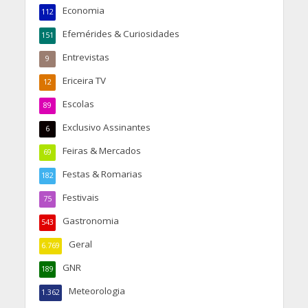
Economia
112
Efemérides & Curiosidades
151
Entrevistas
9
Ericeira TV
12
Escolas
89
Exclusivo Assinantes
6
Feiras & Mercados
69
Festas & Romarias
182
Festivais
75
Gastronomia
543
Geral
6.769
GNR
189
Meteorologia
1.362