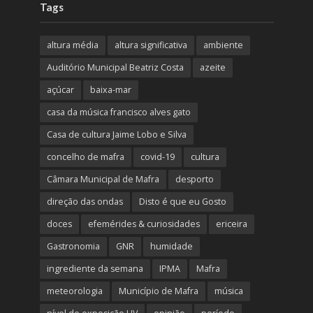
Tags
altura média
altura significativa
ambiente
Auditório Municipal Beatriz Costa
azeite
açúcar
baixa-mar
casa da música francisco alves gato
Casa de cultura Jaime Lobo e Silva
concelho de mafra
covid-19
cultura
Câmara Municipal de Mafra
desporto
direção das ondas
Disto é que eu Gosto
doces
efemérides & curiosidades
ericeira
Gastronomia
GNR
humidade
ingrediente da semana
IPMA
Mafra
meteorologia
Município de Mafra
música