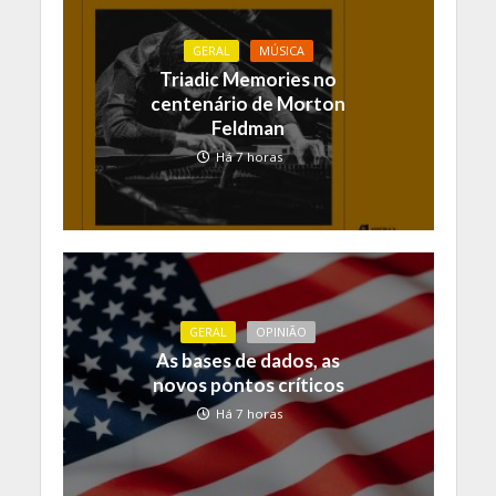
GERAL
MÚSICA
Triadic Memories no
centenário de Morton
Feldman
Há 7 horas
GERAL
OPINIÃO
As bases de dados, as
novos pontos críticos
Há 7 horas