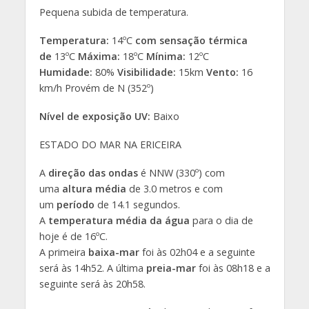
Pequena subida de temperatura.
Temperatura:
14ºC
com sensação térmica
de
13ºC
Máxima:
18ºC
Mínima:
12ºC
Humidade:
80%
Visibilidade:
15km
Vento:
16
km/h Provém de N (352º)
Nível de exposição UV:
Baixo
ESTADO DO MAR NA ERICEIRA
A
direção das ondas
é NNW (330º) com
uma
altura média
de 3.0 metros e com
um
período
de 14.1 segundos.
A
temperatura média da água
para o dia de
hoje é de 16ºC.
A primeira
baixa-mar
foi às 02h04 e a seguinte
será às 14h52. A última
preia-mar
foi às 08h18 e a
seguinte será às 20h58.