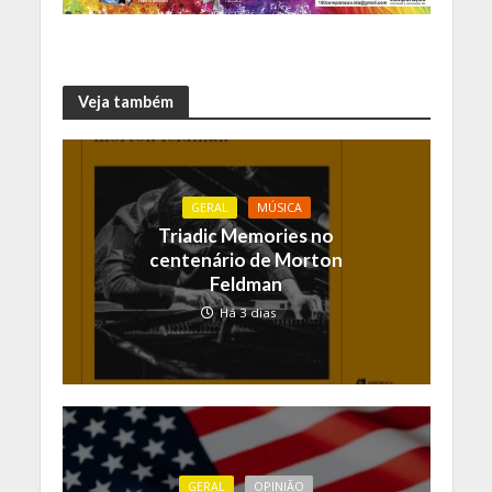
Veja também
GERAL
MÚSICA
Triadic Memories no
centenário de Morton
Feldman
Há 3 dias
GERAL
OPINIÃO