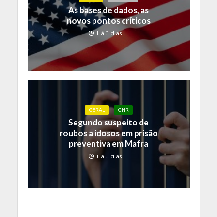
As bases de dados, as
novos pontos críticos
Há 3 dias
GERAL
GNR
Segundo suspeito de
roubos a idosos em prisão
preventiva em Mafra
Há 3 dias