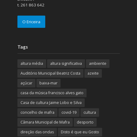
t. 261 863 642
O Ericeira
Tags
altura média
altura significativa
ambiente
Auditório Municipal Beatriz Costa
azeite
açúcar
baixa-mar
casa da música francisco alves gato
Casa de cultura Jaime Lobo e Silva
concelho de mafra
covid-19
cultura
Câmara Municipal de Mafra
desporto
direção das ondas
Disto é que eu Gosto