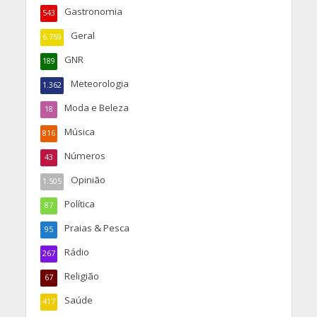
Gastronomia
543
Geral
6.769
GNR
189
Meteorologia
1.362
Moda e Beleza
18
Música
816
Números
43
Opinião
1.505
Política
87
Praias & Pesca
95
Rádio
267
Religião
67
Saúde
417