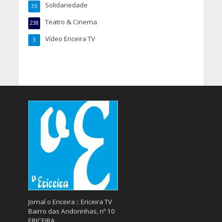
Solidariedade
35
Teatro & Cinema
238
Vídeo Ericeira TV
3
Jornal o Ericeira :: Ericeira TV
Bairro das Andorinhas, nº 10
ERICEIRA