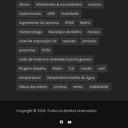
doces
efemérides & curiosidades
ericeira
Gastronomia
GNR
humidade
ingrediente da semana
IPMA
Mafra
meteorologia
Município de Mafra
música
nível de exposição UV
opinião
período
preia-mar
RCM
rede de teatros e cineteatros portugueses
Rogério Batalha
Rádio
Sal
Saúde
surf
temperatura
temperatura média da água
tábua das marés
Ucrânia
vento
visibilidade
Copyright © 2026. Todos os direitos reservados.