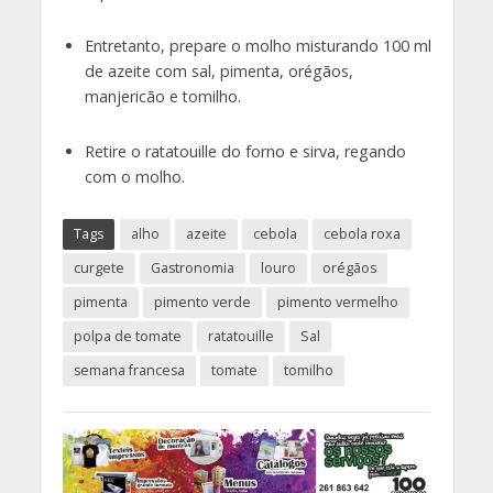
Entretanto, prepare o molho misturando 100 ml
de azeite com sal, pimenta, orégãos,
manjericão e tomilho.
Retire o ratatouille do forno e sirva, regando
com o molho.
Tags
alho
azeite
cebola
cebola roxa
curgete
Gastronomia
louro
orégãos
pimenta
pimento verde
pimento vermelho
polpa de tomate
ratatouille
Sal
semana francesa
tomate
tomilho