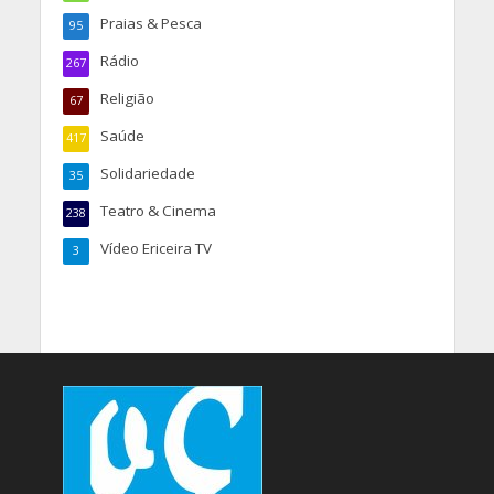
Praias & Pesca
95
Rádio
267
Religião
67
Saúde
417
Solidariedade
35
Teatro & Cinema
238
Vídeo Ericeira TV
3