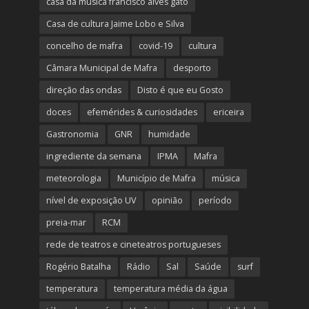
casa da música francisco alves gato
Casa de cultura Jaime Lobo e Silva
concelho de mafra
covid-19
cultura
Câmara Municipal de Mafra
desporto
direção das ondas
Disto é que eu Gosto
doces
efemérides & curiosidades
ericeira
Gastronomia
GNR
humidade
ingrediente da semana
IPMA
Mafra
meteorologia
Município de Mafra
música
nível de exposição UV
opinião
período
preia-mar
RCM
rede de teatros e cineteatros portugueses
Rogério Batalha
Rádio
Sal
Saúde
surf
temperatura
temperatura média da água