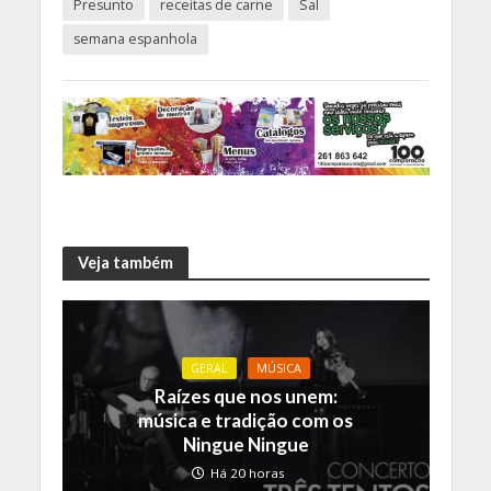
Presunto
receitas de carne
Sal
semana espanhola
Veja também
GERAL
MÚSICA
Raízes que nos unem:
música e tradição com os
Ningue Ningue
Há 20 horas