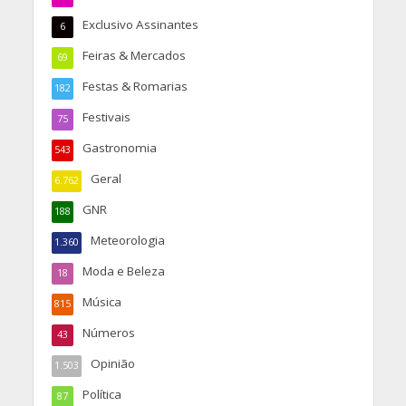
Exclusivo Assinantes
6
Feiras & Mercados
69
Festas & Romarias
182
Festivais
75
Gastronomia
543
Geral
6.762
GNR
188
Meteorologia
1.360
Moda e Beleza
18
Música
815
Números
43
Opinião
1.503
Política
87