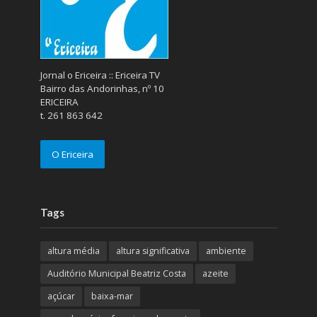
Jornal o Ericeira :: Ericeira TV
Bairro das Andorinhas, nº 10
ERICEIRA
t. 261 863 642
O Ericeira
Tags
altura média
altura significativa
ambiente
Auditório Municipal Beatriz Costa
azeite
açúcar
baixa-mar