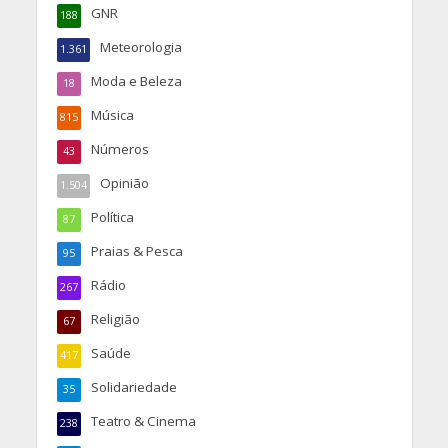
GNR
188
Meteorologia
1.361
Moda e Beleza
18
Música
815
Números
43
Opinião
1.504
Política
87
Praias & Pesca
95
Rádio
267
Religião
67
Saúde
417
Solidariedade
35
Teatro & Cinema
238