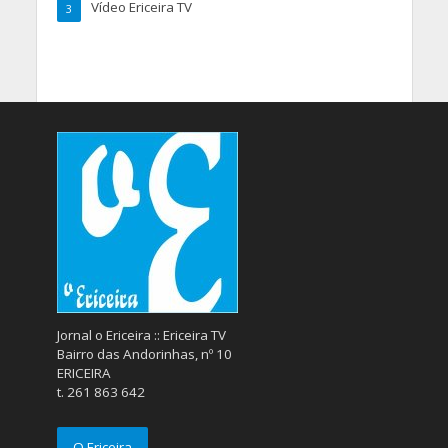
Vídeo Ericeira TV
3
Jornal o Ericeira :: Ericeira TV
Bairro das Andorinhas, nº 10
ERICEIRA
t. 261 863 642
O Ericeira