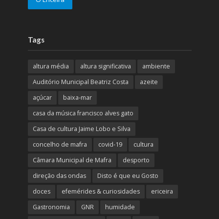
Tags
altura média
altura significativa
ambiente
Auditório Municipal Beatriz Costa
azeite
açúcar
baixa-mar
casa da música francisco alves gato
Casa de cultura Jaime Lobo e Silva
concelho de mafra
covid-19
cultura
Câmara Municipal de Mafra
desporto
direção das ondas
Disto é que eu Gosto
doces
efemérides & curiosidades
ericeira
Gastronomia
GNR
humidade