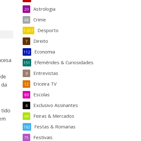
Astrologia
20
Crime
68
Desporto
1.017
Direito
7
Economia
112
ncesa
Efemérides & Curiosidades
151
Entrevistas
9
 de
Ericeira TV
 da
12
Escolas
89
Exclusivo Assinantes
6
 tido
Feiras & Mercados
69
uem
Festas & Romarias
182
Festivais
75