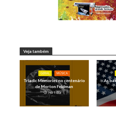
Veja também
GERAL
MÚSICA
Triadic Memories no centenário
As ba
de Morton Feldman
Há 1 dia