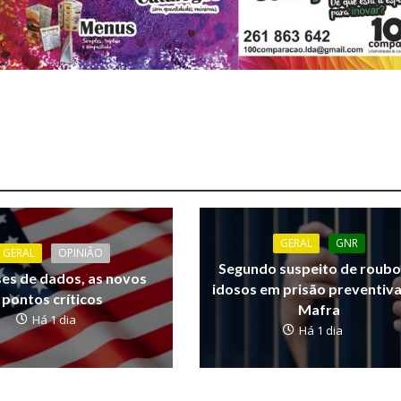
GERAL
GNR
GERAL
OPINIÃO
Segundo suspeito de roubo
ses de dados, as novos
idosos em prisão preventiv
pontos críticos
Mafra
Há 1 dia
Há 1 dia