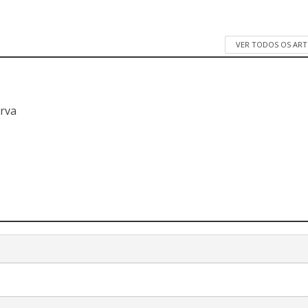
VER TODOS OS AR
a
erva