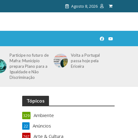
Agosto 8, 2026
Participe no futuro de
Volta a Portugal
Mafra: Município
passa hoje pela
prepara Plano para a
Ericeira
Igualdade e Não
Discriminação
Tópicos
Ambiente
329
Anúncios
22
Arte & Cultura
767