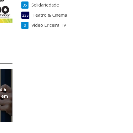
Solidariedade
35
Teatro & Cinema
238
Vídeo Ericeira TV
3
s a
a em