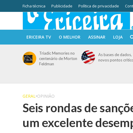
Ficha técnica
Publicidade
Política de privacidade
Cont
ERICEIRA TV
O MELHOR
ASSINAR
LOJA
Triadic Memories no
As bases de dados, 
centenário de Morton
novos pontos crític
Feldman
GERAL
•
OPINIÃO
Seis rondas de sançõ
um excelente desemp