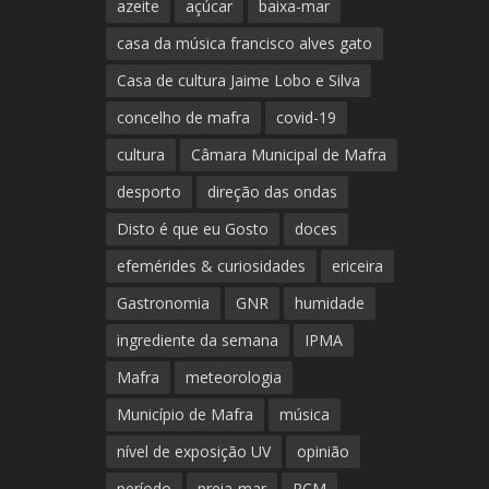
azeite
açúcar
baixa-mar
casa da música francisco alves gato
Casa de cultura Jaime Lobo e Silva
concelho de mafra
covid-19
cultura
Câmara Municipal de Mafra
desporto
direção das ondas
Disto é que eu Gosto
doces
efemérides & curiosidades
ericeira
Gastronomia
GNR
humidade
ingrediente da semana
IPMA
Mafra
meteorologia
Município de Mafra
música
nível de exposição UV
opinião
período
preia-mar
RCM