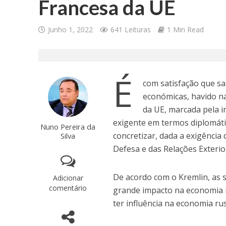
Francesa da UE
Junho 1, 2022
641 Leituras
1 Min Read
É
com satisfação que sa
económicas, havido na
da UE, marcada pela i
exigente em termos diplomáti
Nuno Pereira da
concretizar, dada a exigência
Silva
Defesa e das Relações Exterio
De acordo com o Kremlin, as 
Adicionar
comentário
grande impacto na economia 
ter influência na economia r