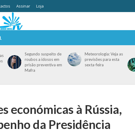
actos
Assinar
Loja
Segundo suspeito de
Meteorologia: Veja as
as
roubos a idosos em
previsões para esta
os
prisão preventiva em
sexta-feira
Mafra
es económicas à Rússia,
enho da Presidência