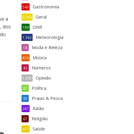
e
Gastronomia
543
Geral
6.769
se a
, dos
GNR
189
 do
Meteorologia
1.362
Moda e Beleza
18
Música
816
Números
43
Opinião
1.505
Política
87
Praias & Pesca
95
Rádio
267
Religião
67
Saúde
417