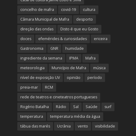
concelho de mafra
covid-19
cultura
Câmara Municipal de Mafra
desporto
direção das ondas
Disto é que eu Gosto
doces
efemérides & curiosidades
ericeira
Gastronomia
GNR
humidade
ingrediente da semana
IPMA
Mafra
meteorologia
Município de Mafra
música
nível de exposição UV
opinião
período
preia-mar
RCM
rede de teatros e cineteatros portugueses
Rogério Batalha
Rádio
Sal
Saúde
surf
temperatura
temperatura média da água
tábua das marés
Ucrânia
vento
visibilidade