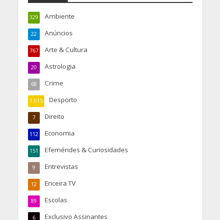
Ambiente
329
Anúncios
22
Arte & Cultura
767
Astrologia
20
Crime
68
Desporto
1.015
Direito
7
Economia
112
Efemérides & Curiosidades
151
Entrevistas
9
Ericeira TV
12
Escolas
89
Exclusivo Assinantes
6