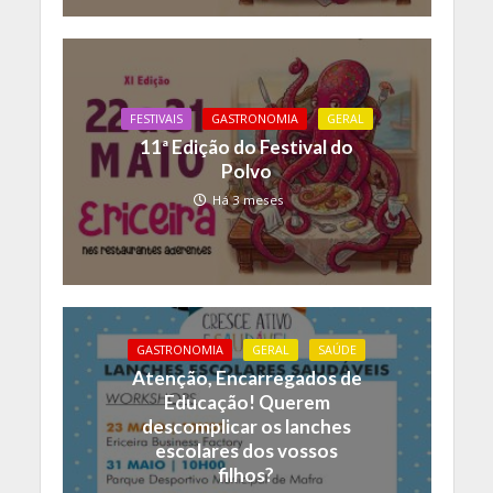
FESTIVAIS
GASTRONOMIA
GERAL
11ª Edição do Festival do
Polvo
Há 3 meses
GASTRONOMIA
GERAL
SAÚDE
Atenção, Encarregados de
Educação! Querem
descomplicar os lanches
escolares dos vossos
filhos?