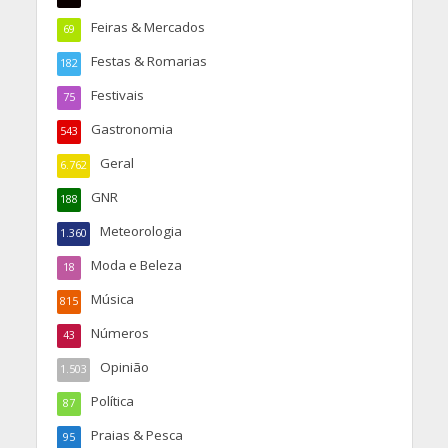
Feiras & Mercados
69
Festas & Romarias
182
Festivais
75
Gastronomia
543
Geral
6.762
GNR
188
Meteorologia
1.360
Moda e Beleza
18
Música
815
Números
43
Opinião
1.503
Política
87
Praias & Pesca
95