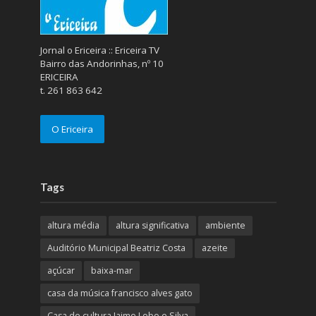
Jornal o Ericeira :: Ericeira TV
Bairro das Andorinhas, nº 10
ERICEIRA
t. 261 863 642
O Ericeira
Tags
altura média
altura significativa
ambiente
Auditório Municipal Beatriz Costa
azeite
açúcar
baixa-mar
casa da música francisco alves gato
Casa de cultura Jaime Lobo e Silva