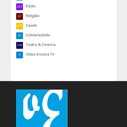
Rádio
267
Religião
67
Saúde
417
Solidariedade
35
Teatro & Cinema
238
Vídeo Ericeira TV
3