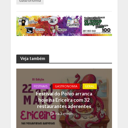
Gastronomia
Veja também
FESTIVAIS
GASTRONOMIA
GERAL
Festival do Polvo arranca
hoje na Ericeira com 32
restaurantes aderentes
Há 3 meses