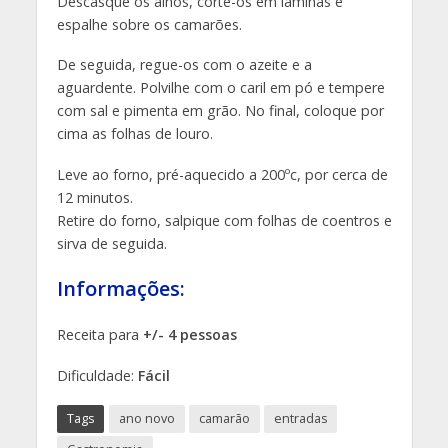
Descasque os alhos, corte-os em lâminas e
espalhe sobre os camarões.
De seguida, regue-os com o azeite e a
aguardente. Polvilhe com o caril em pó e tempere
com sal e pimenta em grão. No final, coloque por
cima as folhas de louro.
Leve ao forno, pré-aquecido a 200ºc, por cerca de
12 minutos.
Retire do forno, salpique com folhas de coentros e
sirva de seguida.
Informações:
Receita para
+/- 4 pessoas
Dificuldade:
Fácil
Tags
ano novo
camarão
entradas