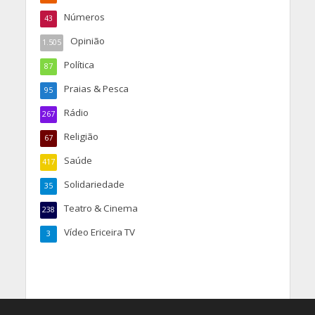
Números
43
Opinião
1.505
Política
87
Praias & Pesca
95
Rádio
267
Religião
67
Saúde
417
Solidariedade
35
Teatro & Cinema
238
Vídeo Ericeira TV
3