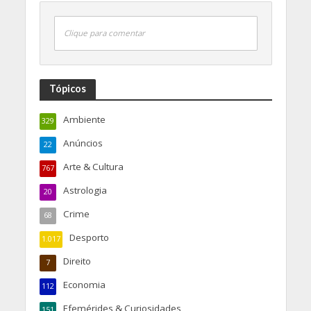
Clique para comentar
Tópicos
Ambiente
329
Anúncios
22
Arte & Cultura
767
Astrologia
20
Crime
68
Desporto
1.017
Direito
7
Economia
112
Efemérides & Curiosidades
151