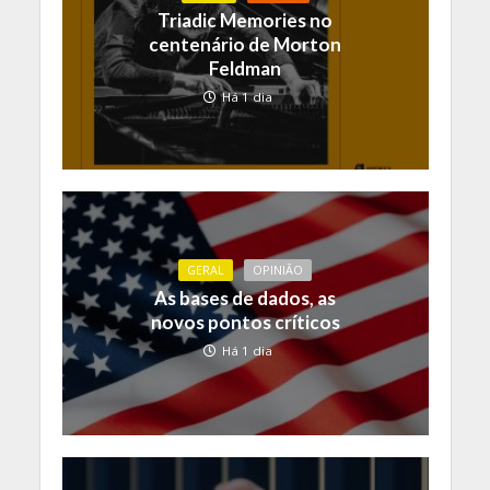
Triadic Memories no
centenário de Morton
Feldman
Há 1 dia
GERAL
OPINIÃO
As bases de dados, as
novos pontos críticos
Há 1 dia