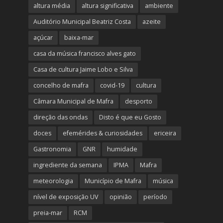
altura média
altura significativa
ambiente
Auditório Municipal Beatriz Costa
azeite
açúcar
baixa-mar
casa da música francisco alves gato
Casa de cultura Jaime Lobo e Silva
concelho de mafra
covid-19
cultura
Câmara Municipal de Mafra
desporto
direção das ondas
Disto é que eu Gosto
doces
efemérides & curiosidades
ericeira
Gastronomia
GNR
humidade
ingrediente da semana
IPMA
Mafra
meteorologia
Município de Mafra
música
nível de exposição UV
opinião
período
preia-mar
RCM