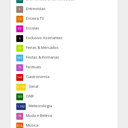
Entrevistas
9
Ericeira TV
12
Escolas
89
Exclusivo Assinantes
6
Feiras & Mercados
69
Festas & Romarias
182
Festivais
75
Gastronomia
543
Geral
6.769
GNR
189
Meteorologia
1.362
Moda e Beleza
18
Música
816