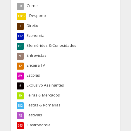
Crime
68
Desporto
1.017
Direito
7
Economia
112
Efemérides & Curiosidades
151
Entrevistas
9
Ericeira TV
12
Escolas
89
Exclusivo Assinantes
6
Feiras & Mercados
69
Festas & Romarias
182
Festivais
75
Gastronomia
543