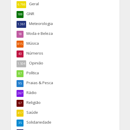
Geral
6.766
GNR
188
Meteorologia
1.361
Moda e Beleza
18
Música
815
Números
43
Opinião
1.504
Política
87
Praias & Pesca
95
Rádio
267
Religião
67
Saúde
417
Solidariedade
35