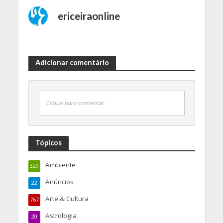
ericeiraonline
Adicionar comentário
Clique para comentar
Tópicos
Ambiente
329
Anúncios
22
Arte & Cultura
767
Astrologia
20