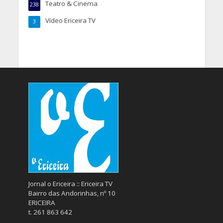
Teatro & Cinema
238
Vídeo Ericeira TV
3
Jornal o Ericeira :: Ericeira TV
Bairro das Andorinhas, nº 10
ERICEIRA
t. 261 863 642