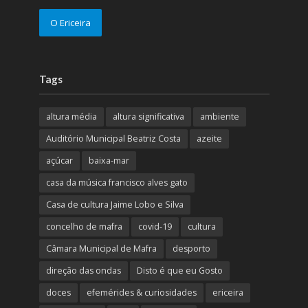
O Ericeira
Tags
altura média
altura significativa
ambiente
Auditório Municipal Beatriz Costa
azeite
açúcar
baixa-mar
casa da música francisco alves gato
Casa de cultura Jaime Lobo e Silva
concelho de mafra
covid-19
cultura
Câmara Municipal de Mafra
desporto
direção das ondas
Disto é que eu Gosto
doces
efemérides & curiosidades
ericeira