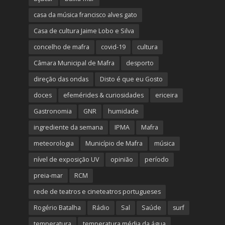
casa da música francisco alves gato
Casa de cultura Jaime Lobo e Silva
concelho de mafra
covid-19
cultura
Câmara Municipal de Mafra
desporto
direção das ondas
Disto é que eu Gosto
doces
efemérides & curiosidades
ericeira
Gastronomia
GNR
humidade
ingrediente da semana
IPMA
Mafra
meteorologia
Município de Mafra
música
nível de exposição UV
opinião
período
preia-mar
RCM
rede de teatros e cineteatros portugueses
Rogério Batalha
Rádio
Sal
Saúde
surf
temperatura
temperatura média da água