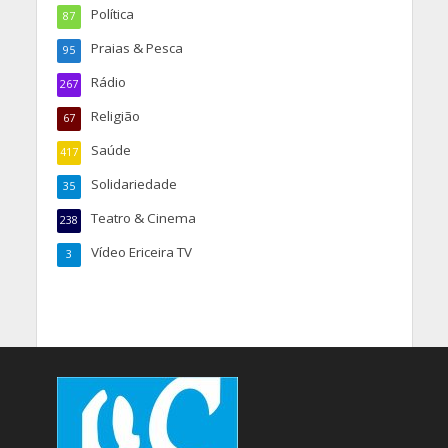
Política
87
Praias & Pesca
95
Rádio
267
Religião
67
Saúde
417
Solidariedade
35
Teatro & Cinema
238
Vídeo Ericeira TV
3