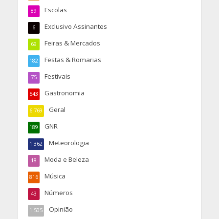
Escolas
89
Exclusivo Assinantes
6
Feiras & Mercados
69
Festas & Romarias
182
Festivais
75
Gastronomia
543
Geral
6.769
GNR
189
Meteorologia
1.362
Moda e Beleza
18
Música
816
Números
43
Opinião
1.505