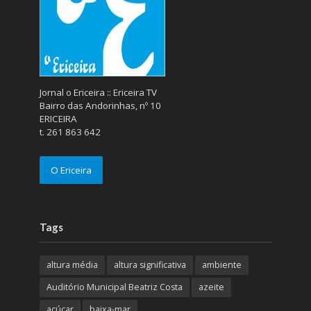
Jornal o Ericeira :: Ericeira TV
Bairro das Andorinhas, nº 10
ERICEIRA
t. 261 863 642
O Ericeira
Tags
altura média
altura significativa
ambiente
Auditório Municipal Beatriz Costa
azeite
açúcar
baixa-mar