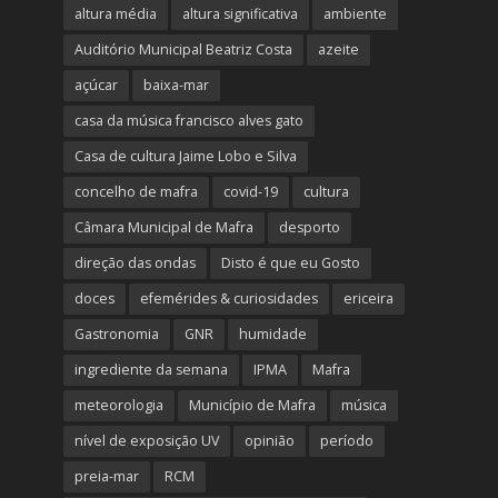
altura média
altura significativa
ambiente
Auditório Municipal Beatriz Costa
azeite
açúcar
baixa-mar
casa da música francisco alves gato
Casa de cultura Jaime Lobo e Silva
concelho de mafra
covid-19
cultura
Câmara Municipal de Mafra
desporto
direção das ondas
Disto é que eu Gosto
doces
efemérides & curiosidades
ericeira
Gastronomia
GNR
humidade
ingrediente da semana
IPMA
Mafra
meteorologia
Município de Mafra
música
nível de exposição UV
opinião
período
preia-mar
RCM