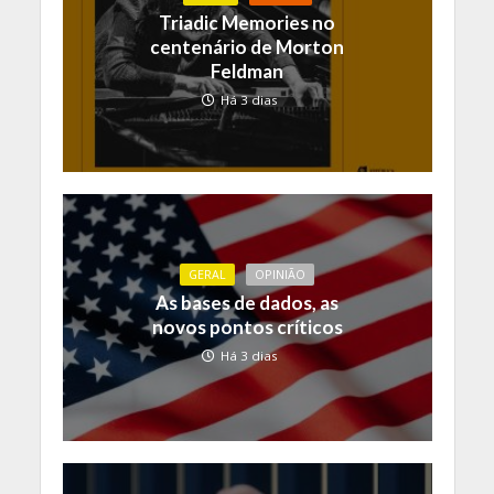
Triadic Memories no
centenário de Morton
Feldman
Há 3 dias
GERAL
OPINIÃO
As bases de dados, as
novos pontos críticos
Há 3 dias