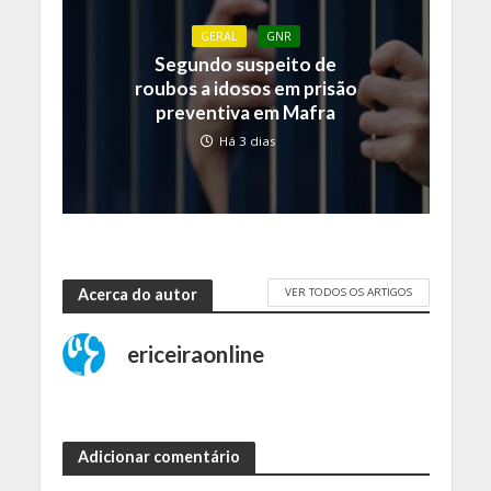
GERAL
GNR
Segundo suspeito de
roubos a idosos em prisão
preventiva em Mafra
Há 3 dias
VER TODOS OS ARTIGOS
Acerca do autor
ericeiraonline
Adicionar comentário