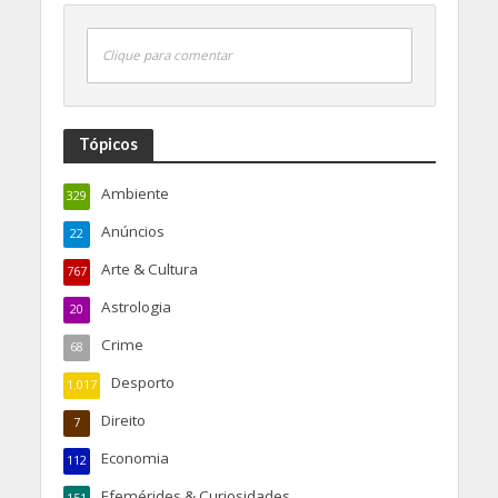
Clique para comentar
Tópicos
Ambiente
329
Anúncios
22
Arte & Cultura
767
Astrologia
20
Crime
68
Desporto
1.017
Direito
7
Economia
112
Efemérides & Curiosidades
151