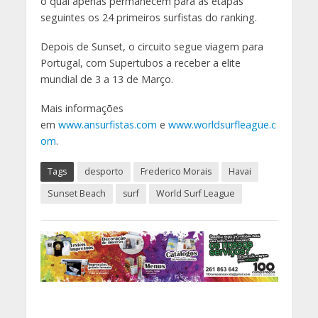
o qual apenas permanecem para as etapas
seguintes os 24 primeiros surfistas do ranking.
Depois de Sunset, o circuito segue viagem para
Portugal, com Supertubos a receber a elite
mundial de 3 a 13 de Março.
Mais informações
em
www.ansurfistas.com
e
www.worldsurfleague.c
om
.
Tags
desporto
Frederico Morais
Havai
Sunset Beach
surf
World Surf League