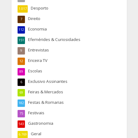
Desporto
1.017
Direito
7
Economia
112
Efemérides & Curiosidades
151
Entrevistas
9
Ericeira TV
12
Escolas
89
Exclusivo Assinantes
6
Feiras & Mercados
69
Festas & Romarias
182
Festivais
75
Gastronomia
543
Geral
6.769