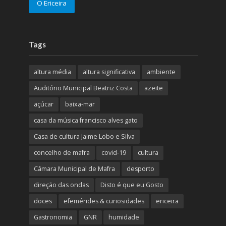
O Ericeira
Tags
altura média
altura significativa
ambiente
Auditório Municipal Beatriz Costa
azeite
açúcar
baixa-mar
casa da música francisco alves gato
Casa de cultura Jaime Lobo e Silva
concelho de mafra
covid-19
cultura
Câmara Municipal de Mafra
desporto
direção das ondas
Disto é que eu Gosto
doces
efemérides & curiosidades
ericeira
Gastronomia
GNR
humidade