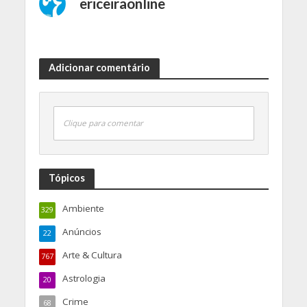
ericeiraonline
Adicionar comentário
Clique para comentar
Tópicos
Ambiente
329
Anúncios
22
Arte & Cultura
767
Astrologia
20
Crime
68