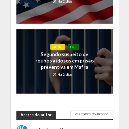
Há 2 dias
GERAL
GNR
Segundo suspeito de
roubos a idosos em prisão
preventiva em Mafra
Há 2 dias
VER TODOS OS ARTIGOS
Acerca do autor