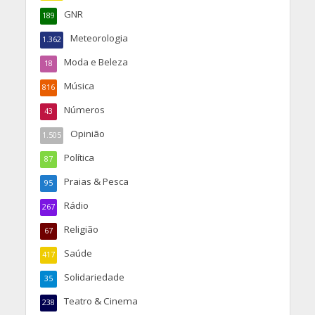
GNR
189
Meteorologia
1.362
Moda e Beleza
18
Música
816
Números
43
Opinião
1.505
Política
87
Praias & Pesca
95
Rádio
267
Religião
67
Saúde
417
Solidariedade
35
Teatro & Cinema
238