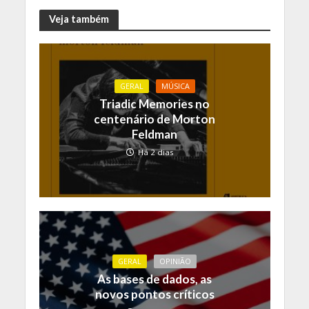
Veja também
GERAL
MÚSICA
Triadic Memories no
centenário de Morton
Feldman
Há 2 dias
GERAL
OPINIÃO
As bases de dados, as
novos pontos críticos