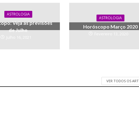
ASTROLOGIA
ASTROLOGIA
opo: Veja as previsões
Horóscopo Março 2020
de Julho
Fevereiro 13, 2020
Julho 16, 2021
VER TODOS OS AR