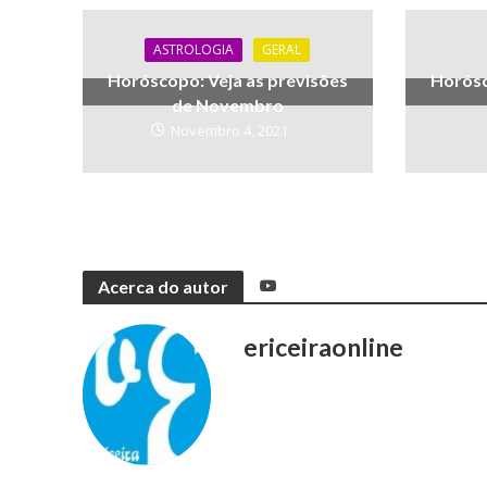
ASTROLOGIA
GERAL
Horóscopo: Veja as previsões
Horósc
de Novembro
Novembro 4, 2021
Acerca do autor
ericeiraonline