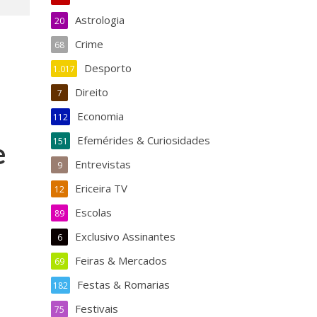
Astrologia
20
Crime
68
Desporto
1.017
Direito
7
Economia
112
Efemérides & Curiosidades
151
e
Entrevistas
9
Ericeira TV
12
Escolas
89
Exclusivo Assinantes
6
Feiras & Mercados
69
Festas & Romarias
182
Festivais
75