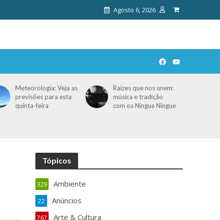
Agosto 6, 2026
Meteorologia: Veja as
Raízes que nos unem:
previsões para esta
música e tradição
quinta-feira
com os Ningue Ningue
Tópicos
Ambiente
329
Anúncios
22
Arte & Cultura
767