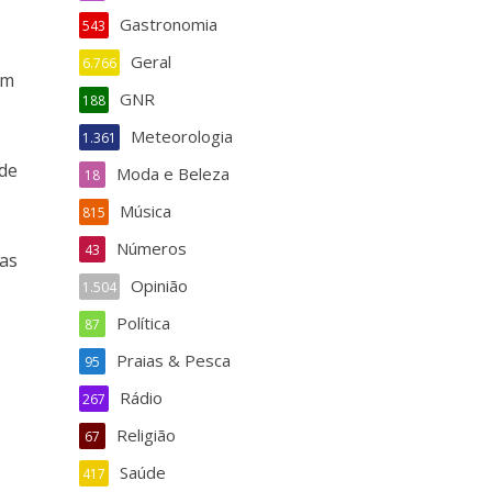
Gastronomia
543
Geral
6.766
um
GNR
188
Meteorologia
1.361
 de
Moda e Beleza
18
Música
815
Números
43
ças
Opinião
1.504
Política
87
Praias & Pesca
95
Rádio
267
Religião
67
Saúde
417