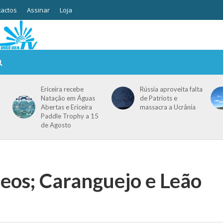
actos
Assinar
Loja
Ericeira recebe
Rússia aproveita falta
Natação em Águas
de Patriots e
Abertas e Ericeira
massacra a Ucrânia
Paddle Trophy a 15
de Agosto
eos; Caranguejo e Leão