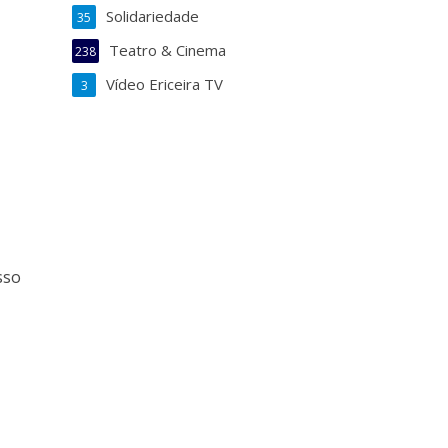
Solidariedade
35
Teatro & Cinema
238
Vídeo Ericeira TV
3
sso