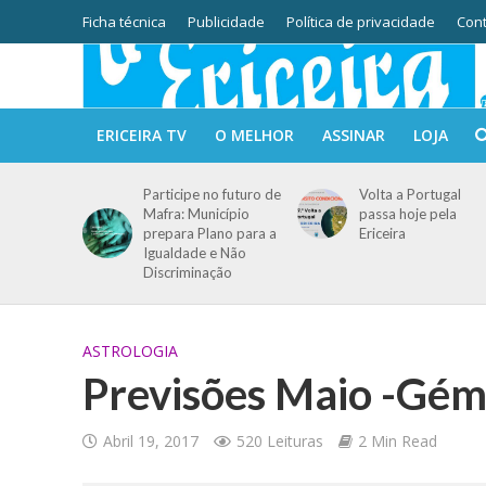
Ficha técnica
Publicidade
Política de privacidade
Cont
ERICEIRA TV
O MELHOR
ASSINAR
LOJA
Participe no futuro de
Volta a Portugal
Mafra: Município
passa hoje pela
prepara Plano para a
Ericeira
Igualdade e Não
Discriminação
ASTROLOGIA
Previsões Maio -Gém
Abril 19, 2017
520 Leituras
2 Min Read