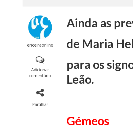
Ainda as pre
de Maria He
ericeiraonline
para os sign
Adicionar
Leão.
comentário
Partilhar
Gémeos