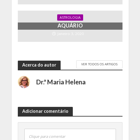
Ambiente
329
Anúncios
22
Arte & Cultura
767
Astrologia
20
Crime
68
Desporto
1.017
Direito
7
Economia
112
Efemérides & Curiosidades
151
Entrevistas
9
Ericeira TV
12
Escolas
89
Exclusivo Assinantes
6