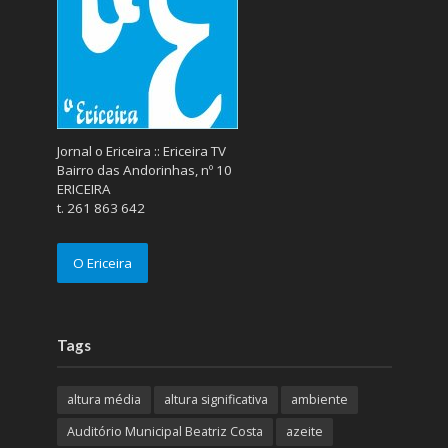
concelho de mafra
covid-19
cultura
Câmara Municipal de Mafra
desporto
direção das ondas
Disto é que eu Gosto
doces
efemérides & curiosidades
ericeira
Gastronomia
GNR
humidade
ingrediente da semana
IPMA
Mafra
meteorologia
Município de Mafra
música
nível de exposição UV
opinião
período
preia-mar
RCM
rede de teatros e cineteatros portugueses
Rogério Batalha
Rádio
Sal
Saúde
surf
temperatura
temperatura média da água
tábua das marés
Ucrânia
vento
visibilidade