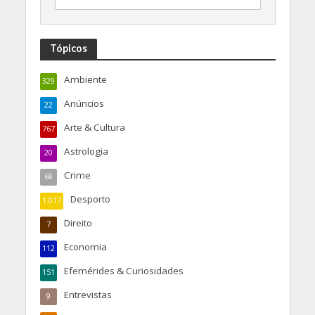
Feiras & Mercados
69
Festas & Romarias
182
Festivais
75
Gastronomia
543
Geral
6.769
GNR
189
Meteorologia
1.362
Moda e Beleza
18
Música
816
Números
43
Opinião
1.505
Política
87
Praias & Pesca
95