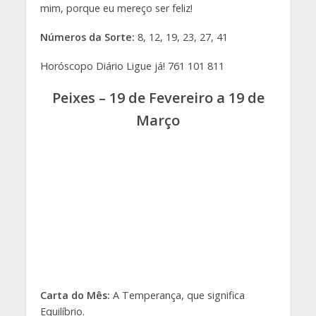
pensamentos pessimistas e derrotistas. Dê mais
de si.
Saúde:
Tendência para sentir-se esgotado, o que
o conduzirá a abrandar o seu ritmo diário.
Dinheiro:
Poderá ter as condições necessárias
para se dedicar a um projeto deixado na gaveta.
Pensamento positivo:
Afasto a tristeza com
confiança e pensamentos positivos.
Números da Sorte:
1, 4, 10, 17, 22, 32
Horóscopo Diário Ligue já! 761 101 812
Tags
astrologia
Drª Maria Helena
horóscopo
julho 2021