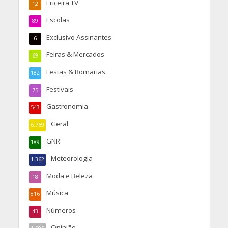
Rádio
267
Religião
67
Saúde
417
Solidariedade
35
Teatro & Cinema
238
Vídeo Ericeira TV
3