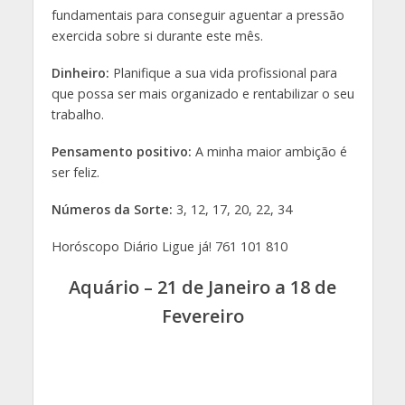
Pensamento positivo:
A minha maior ambição é
ser feliz.
Números da Sorte:
3, 12, 17, 20, 22, 34
Horóscopo Diário Ligue já! 761 101 810
Aquário – 21 de Janeiro a 18 de
Fevereiro
Carta do Mês:
O Carro, que significa Sucesso.
Amor:
Haverá maior harmonia entre o casal.
Aproveite ao máximo os momentos de alegria e
lembre-se de agradecer a Deus tudo o que tem!
Saúde:
Modere a tendência para excessos
alimentares.