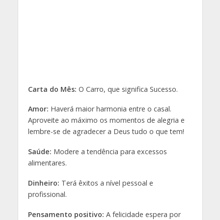
Dinheiro:
Terá êxitos a nível pessoal e
profissional.
Pensamento positivo:
A felicidade espera por
mim, porque eu mereço ser feliz!
Números da Sorte:
8, 12, 19, 23, 27, 41
Horóscopo Diário Ligue já! 761 101 811
Peixes – 19 de Fevereiro a 19 de
Março
Carta do Mês:
A Temperança, que significa
Equilíbrio.
Amor:
Pode ser preciso fazer alguns sacrifícios
para manter o bem-estar familiar. Rejeite