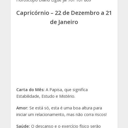
Capricórnio – 22 de Dezembro a 21
de Janeiro
Carta do Mês:
A Papisa, que significa
Estabilidade, Estudo e Mistério.
Amor:
Se está só, esta é uma boa altura para
iniciar um relacionamento, mas não corra riscos!
Saúde:
O descanso e o exercício físico serão
fundamentais para conseguir aguentar a pressão
exercida sobre si durante este mês.
Dinheiro:
Planifique a sua vida profissional para
que possa ser mais organizado e rentabilizar o seu
trabalho.