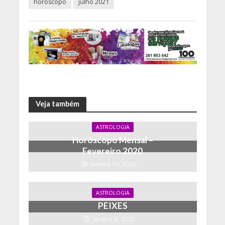
AQUÁRIO
Janeiro 3, 2020
VER TODOS OS ARTIGOS
Acerca do autor
Dr.ª Maria Helena
Adicionar comentário
Clique para comentar
Tópicos