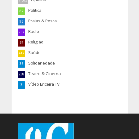
Jornal o Ericeira :: Ericeira TV
Bairro das Andorinhas, nº 10
ERICEIRA
t. 261 863 642
O Ericeira
Tags
altura média
altura significativa
ambiente
Auditório Municipal Beatriz Costa
azeite
açúcar
baixa-mar
casa da música francisco alves gato
Casa de cultura Jaime Lobo e Silva