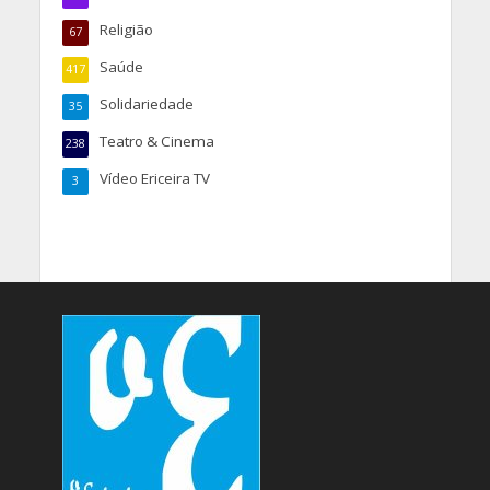
Religião
67
Saúde
417
Solidariedade
35
Teatro & Cinema
238
Vídeo Ericeira TV
3