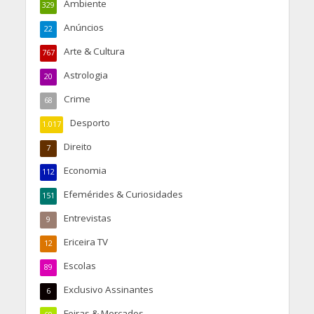
Ambiente
329
Anúncios
22
Arte & Cultura
767
Astrologia
20
Crime
68
Desporto
1.017
Direito
7
Economia
112
Efemérides & Curiosidades
151
Entrevistas
9
Ericeira TV
12
Escolas
89
Exclusivo Assinantes
6
Feiras & Mercados