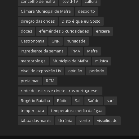
concelho de mafra
covid-19
cultura
Câmara Municipal de Mafra
desporto
direção das ondas
Disto é que eu Gosto
doces
efemérides & curiosidades
ericeira
Gastronomia
GNR
humidade
ingrediente da semana
IPMA
Mafra
meteorologia
Município de Mafra
música
nível de exposição UV
opinião
período
preia-mar
RCM
rede de teatros e cineteatros portugueses
Rogério Batalha
Rádio
Sal
Saúde
surf
temperatura
temperatura média da água
tábua das marés
Ucrânia
vento
visibilidade