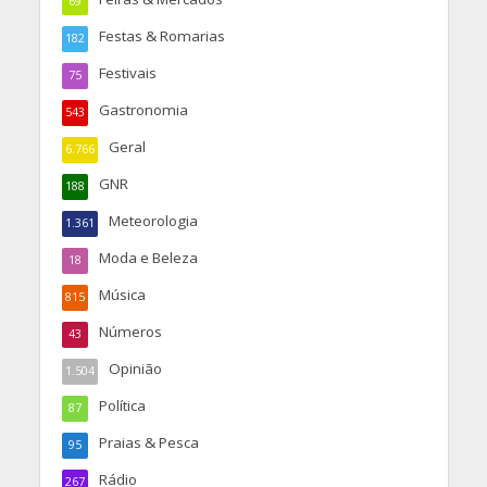
69
Festas & Romarias
182
Festivais
75
Gastronomia
543
Geral
6.766
GNR
188
Meteorologia
1.361
Moda e Beleza
18
Música
815
Números
43
Opinião
1.504
Política
87
Praias & Pesca
95
Rádio
267