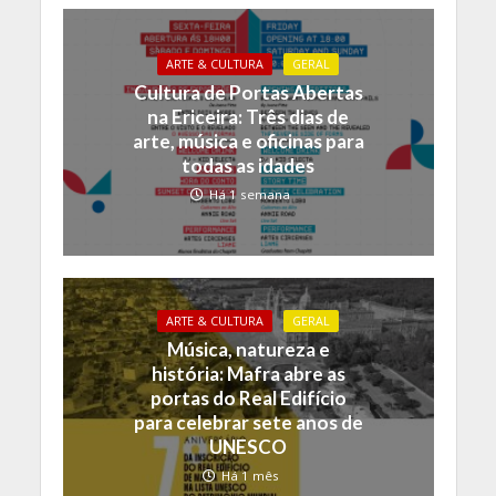
ARTE & CULTURA
GERAL
Cultura de Portas Abertas
na Ericeira: Três dias de
arte, música e oficinas para
todas as idades
Há 1 semana
ARTE & CULTURA
GERAL
Música, natureza e
história: Mafra abre as
portas do Real Edifício
para celebrar sete anos de
UNESCO
Há 1 mês