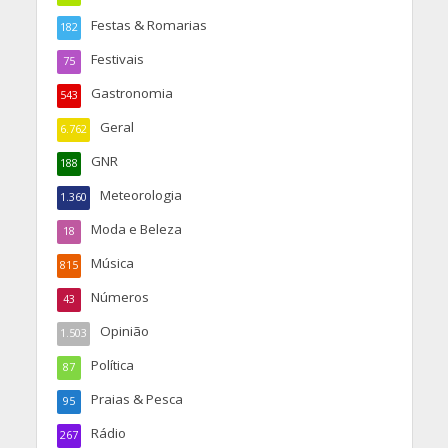
Festas & Romarias
182
Festivais
75
Gastronomia
543
Geral
6.762
GNR
188
Meteorologia
1.360
Moda e Beleza
18
Música
815
Números
43
Opinião
1.503
Política
87
Praias & Pesca
95
Rádio
267