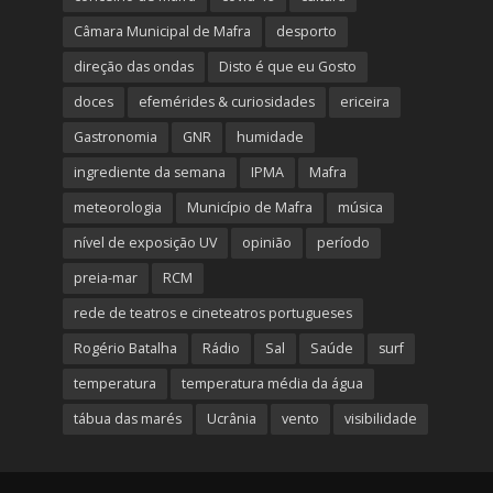
Câmara Municipal de Mafra
desporto
direção das ondas
Disto é que eu Gosto
doces
efemérides & curiosidades
ericeira
Gastronomia
GNR
humidade
ingrediente da semana
IPMA
Mafra
meteorologia
Município de Mafra
música
nível de exposição UV
opinião
período
preia-mar
RCM
rede de teatros e cineteatros portugueses
Rogério Batalha
Rádio
Sal
Saúde
surf
temperatura
temperatura média da água
tábua das marés
Ucrânia
vento
visibilidade