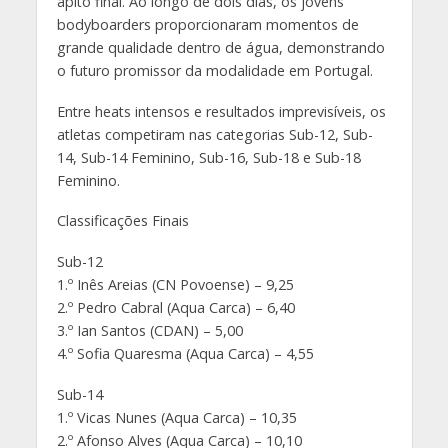
apito final. Ao longo de dois dias, os jovens
bodyboarders proporcionaram momentos de
grande qualidade dentro de água, demonstrando
o futuro promissor da modalidade em Portugal.
Entre heats intensos e resultados imprevisíveis, os
atletas competiram nas categorias Sub-12, Sub-
14, Sub-14 Feminino, Sub-16, Sub-18 e Sub-18
Feminino.
Classificações Finais
Sub-12
1.º Inês Areias (CN Povoense) – 9,25
2.º Pedro Cabral (Aqua Carca) – 6,40
3.º Ian Santos (CDAN) – 5,00
4.º Sofia Quaresma (Aqua Carca) – 4,55
Sub-14
1.º Vicas Nunes (Aqua Carca) – 10,35
2.º Afonso Alves (Aqua Carca) – 10,10