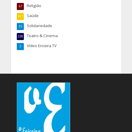
Religião
67
Saúde
417
Solidariedade
35
Teatro & Cinema
238
Vídeo Ericeira TV
3