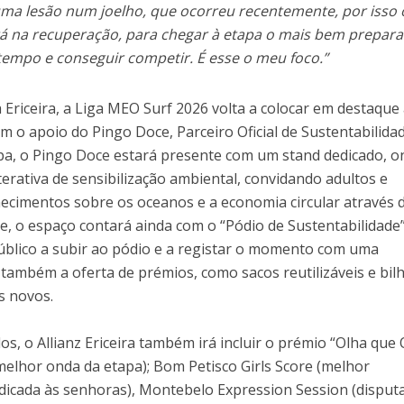
uma lesão num joelho, que ocorreu recentemente, por isso 
 na recuperação, para chegar à etapa o mais bem prepar
 tempo e conseguir competir. É esse o meu foco.”
a Ericeira, a Liga MEO Surf 2026 volta a colocar em destaque
m o apoio do Pingo Doce, Parceiro Oficial de Sustentabilida
apa, o Pingo Doce estará presente com um stand dedicado, o
erativa de sensibilização ambiental, convidando adultos e
nhecimentos sobre os oceanos e a economia circular através
, o espaço contará ainda com o “Pódio de Sustentabilidade”
úblico a subir ao pódio e a registar o momento com uma
irá também a oferta de prémios, como sacos reutilizáveis e bil
s novos.
s, o Allianz Ericeira também irá incluir o prémio “Olha que
elhor onda da etapa); Bom Petisco Girls Score (melhor
icada às senhoras), Montebelo Expression Session (disput