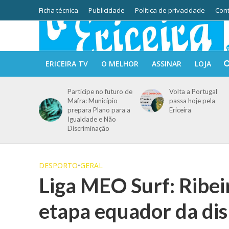
Ficha técnica
Publicidade
Política de privacidade
Cont
ERICEIRA TV
O MELHOR
ASSINAR
LOJA
Participe no futuro de
Volta a Portugal
Mafra: Município
passa hoje pela
prepara Plano para a
Ericeira
Igualdade e Não
Discriminação
DESPORTO
•
GERAL
Liga MEO Surf: Ribeir
etapa equador da dis