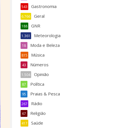
Gastronomia
543
Geral
6.766
GNR
188
Meteorologia
1.361
Moda e Beleza
18
Música
815
Números
43
Opinião
1.504
Política
87
Praias & Pesca
95
Rádio
267
Religião
67
Saúde
417