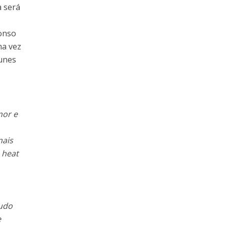
a será
fonso
ma vez
tunes
mor e
mais
 heat
tudo
e