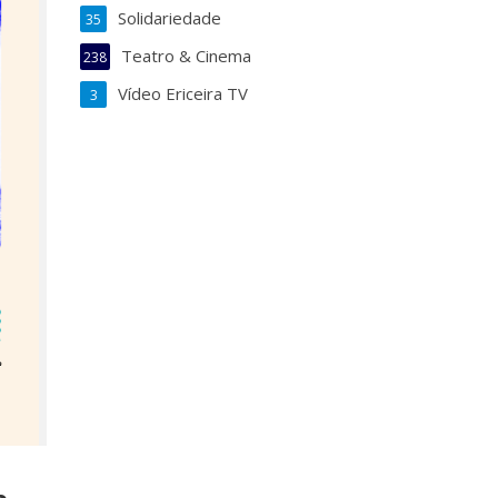
Solidariedade
35
Teatro & Cinema
238
Vídeo Ericeira TV
3