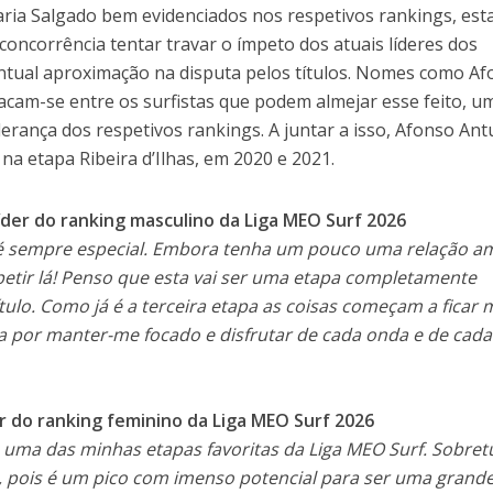
ia Salgado bem evidenciados nos respetivos rankings, est
oncorrência tentar travar o ímpeto dos atuais líderes dos
ntual aproximação na disputa pelos títulos. Nomes como A
acam-se entre os surfistas que podem almejar esse feito, u
erança dos respetivos rankings. A juntar a isso, Afonso An
na etapa Ribeira d’Ilhas, em 2020 e 2021.
íder do ranking masculino da Liga MEO Surf 2026
s é sempre especial. Embora tenha um pouco uma relação a
etir lá! Penso que esta vai ser uma etapa completamente
ítulo. Como já é a terceira etapa as coisas começam a ficar 
 por manter-me focado e disfrutar de cada onda e de cada
der do ranking feminino da Liga MEO Surf 2026
a, uma das minhas etapas favoritas da Liga MEO Surf. Sobre
, pois é um pico com imenso potencial para ser uma grand