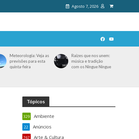
Agosto 7, 2026
Meteorologia: Veja as
Raízes que nos unem:
previsões para esta
música e tradição
quinta-feira
com os Ningue Ningue
Tópicos
Ambiente
329
Anúncios
22
Arte & Cultura
767