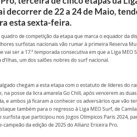
 Pro, terceira de cinco etapas da Lig
i decorrer de 22 a 24 de Maio, tend
a esta sexta-feira.
o quadro de competição da etapa que marca o equador da di
elhores surfistas nacionais vão rumar à primeira Reserva Mu
ue vai ser a 17.ª temporada consecutiva em que a Liga MEO 
a d’Ilhas, um dos salões nobres do surf nacional.
algado chegam a esta etapa com o estatuto de líderes do r
 na posse da licra amarela Go Chill, após vencerem as duas
, e ambos já ficaram a conhecer os adversários que vão ter
estaque também para o regresso à Liga MEO Surf, de Camila
surfista que participou nos Jogos Olímpicos Paris 2024, pa
e-campeão da edição de 2025 do Allianz Ericeira Pro.