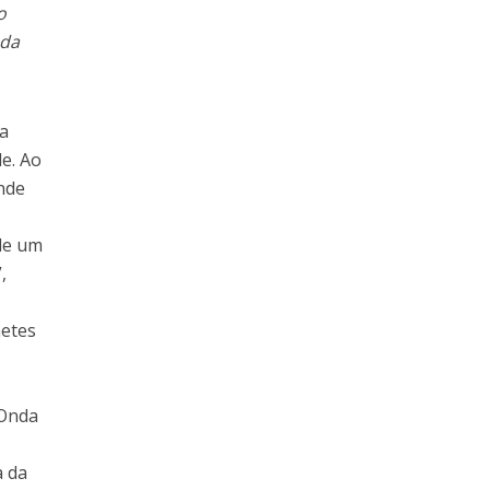
o
ada
 a
de. Ao
nde
 de um
,
hetes
 Onda
a da