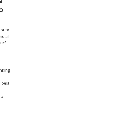
a
o
sputa
ndial
Surf
anking
 pela
ra