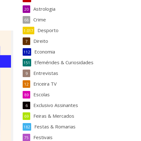
Astrologia
20
Crime
68
Desporto
1.017
Direito
7
Economia
112
Efemérides & Curiosidades
151
Entrevistas
9
Ericeira TV
12
Escolas
89
Exclusivo Assinantes
6
Feiras & Mercados
69
Festas & Romarias
182
Festivais
75