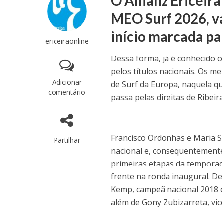
O Allianz Ericeira
MEO Surf 2026, va
início marcada par
ericeiraonline
Dessa forma, já é conhecido 
pelos títulos nacionais. Os m
Adicionar
de Surf da Europa, naquela q
comentário
passa pelas direitas de Ribeir
Francisco Ordonhas e Maria S
Partilhar
nacional e, consequentemente,
primeiras etapas da temporada
frente na ronda inaugural. D
Kemp, campeã nacional 2018 e 
além de Gony Zubizarreta, vic