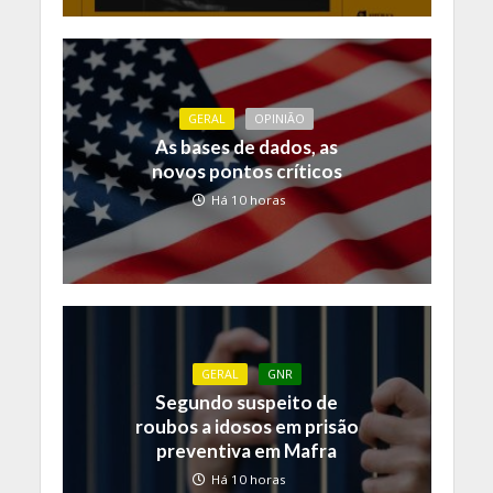
GERAL
OPINIÃO
As bases de dados, as
novos pontos críticos
Há 10 horas
GERAL
GNR
Segundo suspeito de
roubos a idosos em prisão
preventiva em Mafra
Há 10 horas