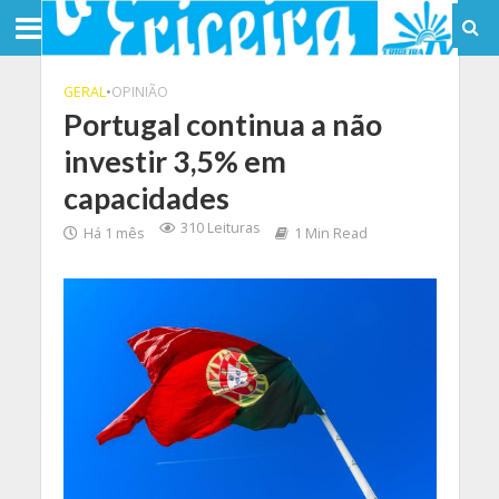
GERAL
•
OPINIÃO
Portugal continua a não
investir 3,5% em
capacidades
310 Leituras
Há 1 mês
1 Min Read