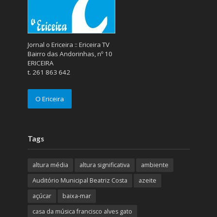
Jornal o Ericeira :: Ericeira TV
Bairro das Andorinhas, nº 10
ERICEIRA
t. 261 863 642
O Ericeira
Tags
altura média
altura significativa
ambiente
Auditório Municipal Beatriz Costa
azeite
açúcar
baixa-mar
casa da música francisco alves gato