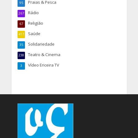
Praias & Pesca
95
Rádio
267
Religião
67
Saúde
417
Solidariedade
35
Teatro & Cinema
238
Vídeo Ericeira TV
3