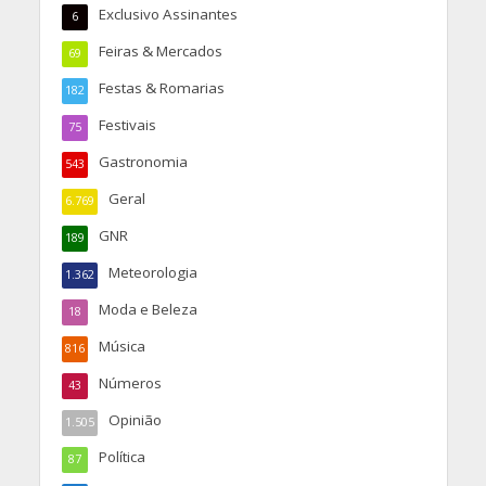
Exclusivo Assinantes
6
Feiras & Mercados
69
Festas & Romarias
182
Festivais
75
Gastronomia
543
Geral
6.769
GNR
189
Meteorologia
1.362
Moda e Beleza
18
Música
816
Números
43
Opinião
1.505
Política
87