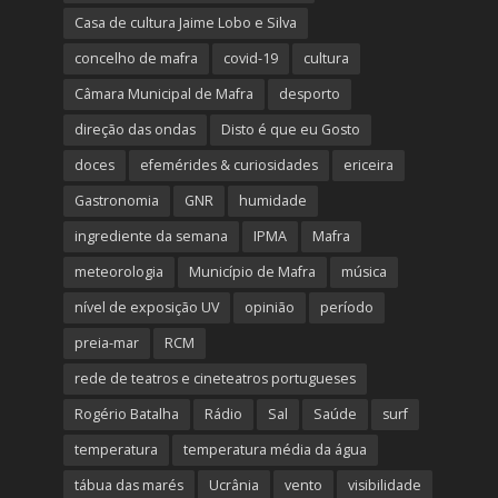
Casa de cultura Jaime Lobo e Silva
concelho de mafra
covid-19
cultura
Câmara Municipal de Mafra
desporto
direção das ondas
Disto é que eu Gosto
doces
efemérides & curiosidades
ericeira
Gastronomia
GNR
humidade
ingrediente da semana
IPMA
Mafra
meteorologia
Município de Mafra
música
nível de exposição UV
opinião
período
preia-mar
RCM
rede de teatros e cineteatros portugueses
Rogério Batalha
Rádio
Sal
Saúde
surf
temperatura
temperatura média da água
tábua das marés
Ucrânia
vento
visibilidade