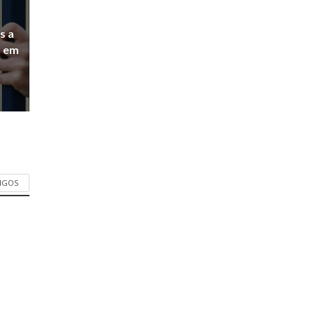
s a
a em
TIGOS