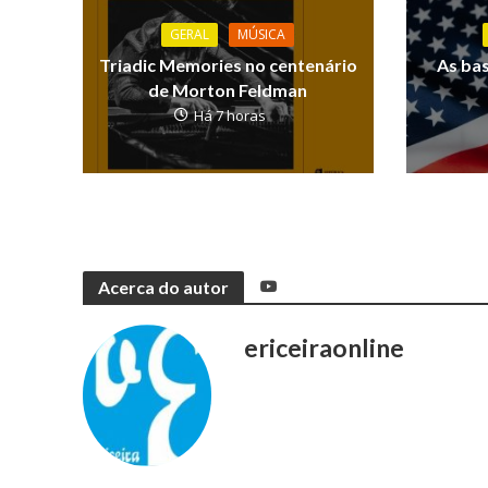
GERAL
MÚSICA
Triadic Memories no centenário
As ba
de Morton Feldman
Há 7 horas
Acerca do autor
ericeiraonline