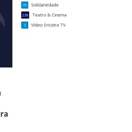
Solidariedade
35
Teatro & Cinema
238
Vídeo Ericeira TV
3
a
ara