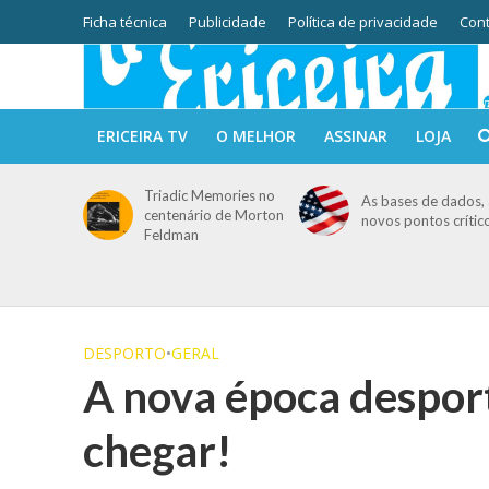
Ficha técnica
Publicidade
Política de privacidade
Cont
ERICEIRA TV
O MELHOR
ASSINAR
LOJA
Triadic Memories no
As bases de dados, 
centenário de Morton
novos pontos crític
Feldman
DESPORTO
•
GERAL
A nova época despor
chegar!