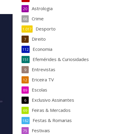
Astrologia
20
Crime
68
Desporto
1.017
Direito
7
Economia
112
Efemérides & Curiosidades
151
Entrevistas
9
Ericeira TV
12
Escolas
89
Exclusivo Assinantes
6
Feiras & Mercados
69
Festas & Romarias
182
Festivais
75