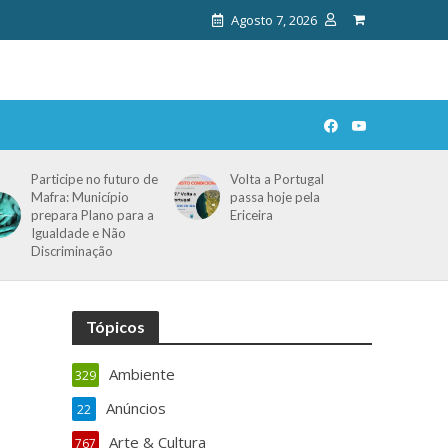
Agosto 7, 2026
Participe no futuro de
Volta a Portugal
Mafra: Município
passa hoje pela
prepara Plano para a
Ericeira
Igualdade e Não
Discriminação
Tópicos
Ambiente
329
Anúncios
22
Arte & Cultura
767