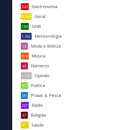
Gastronomia
543
Geral
6.769
GNR
189
Meteorologia
1.362
Moda e Beleza
18
Música
816
Números
43
Opinião
1.505
Política
87
Praias & Pesca
95
Rádio
267
Religião
67
Saúde
417