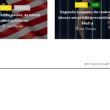
GERAL
GNR
GERAL
OPINIÃO
Segundo suspeito de roubo
ses de dados, as novos
idosos em prisão preventiv
pontos críticos
Mafra
Há 7 horas
Há 7 horas
VER TODOS OS AR