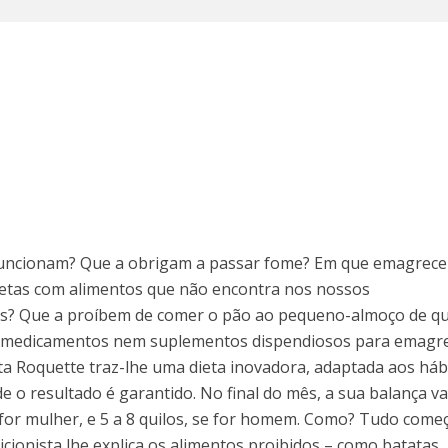
o funcionam? Que a obrigam a passar fome? Em que emagrec
Dietas com alimentos que não encontra nos nossos
s? Que a proíbem de comer o pão ao pequeno-almoço de q
r medicamentos nem suplementos dispendiosos para emagr
gata Roquette traz-lhe uma dieta inovadora, adaptada aos háb
 o resultado é garantido. No final do mês, a sua balança va
 for mulher, e 5 a 8 quilos, se for homem. Como? Tudo come
icionista lhe explica os alimentos proibidos – como batatas,