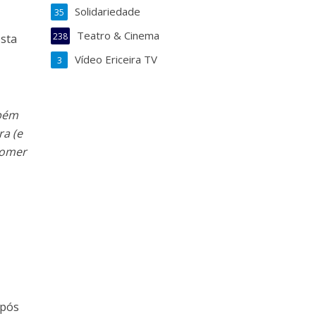
Solidariedade
35
Teatro & Cinema
238
osta
Vídeo Ericeira TV
3
mbém
ra (e
comer
Após