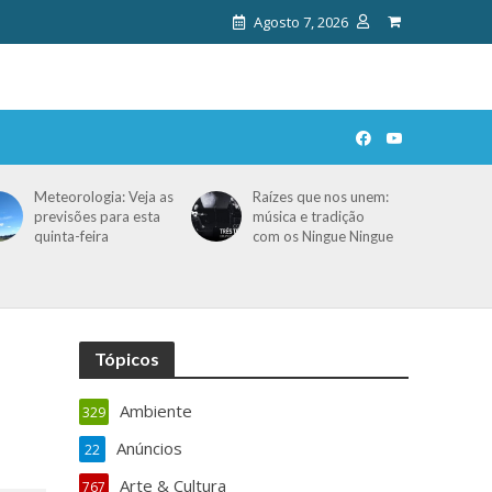
Agosto 7, 2026
Meteorologia: Veja as
Raízes que nos unem:
previsões para esta
música e tradição
quinta-feira
com os Ningue Ningue
Tópicos
Ambiente
329
Anúncios
22
Arte & Cultura
767