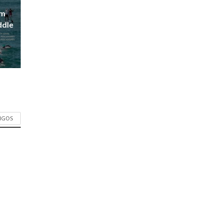
em
ddle
TIGOS