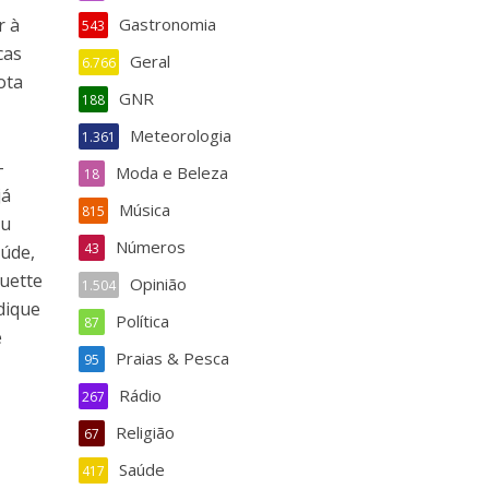
r à
Gastronomia
543
cas
Geral
6.766
ota
GNR
188
Meteorologia
1.361
-
Moda e Beleza
18
já
Música
815
eu
Números
43
aúde,
quette
Opinião
1.504
dique
Política
87
e
Praias & Pesca
95
Rádio
267
Religião
67
Saúde
417