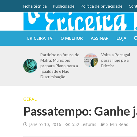
Ficha técnica
Publicidade
Política de privacidade
Cont
ERICEIRA TV
O MELHOR
ASSINAR
LOJA
Participe no futuro de
Volta a Portugal
Mafra: Município
passa hoje pela
prepara Plano para a
Ericeira
Igualdade e Não
Discriminação
GERAL
Passatempo: Ganhe já
Janeiro 10, 2016
552 Leituras
3 Min Read