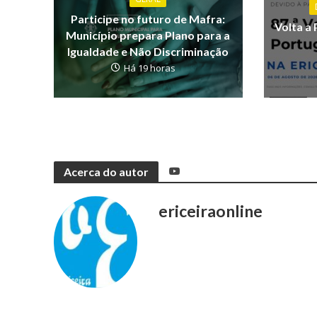
Participe no futuro de Mafra:
Volta a 
Município prepara Plano para a
Igualdade e Não Discriminação
Há 19 horas
Acerca do autor
ericeiraonline