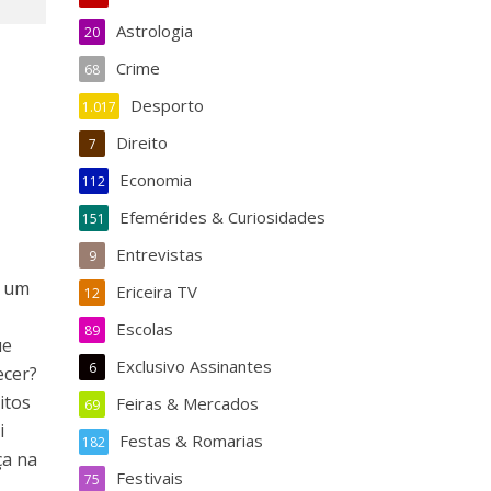
Astrologia
20
Crime
68
Desporto
1.017
Direito
7
Economia
112
Efemérides & Curiosidades
151
Entrevistas
9
e um
Ericeira TV
12
Escolas
89
ue
Exclusivo Assinantes
6
ecer?
itos
Feiras & Mercados
69
i
Festas & Romarias
182
ça na
Festivais
75