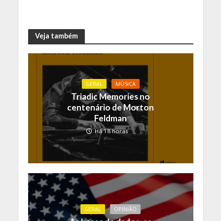
Veja também
GERAL
MÚSICA
Triadic Memories no
centenário de Morton
Feldman
Há 18 horas
GERAL
OPINIÃO