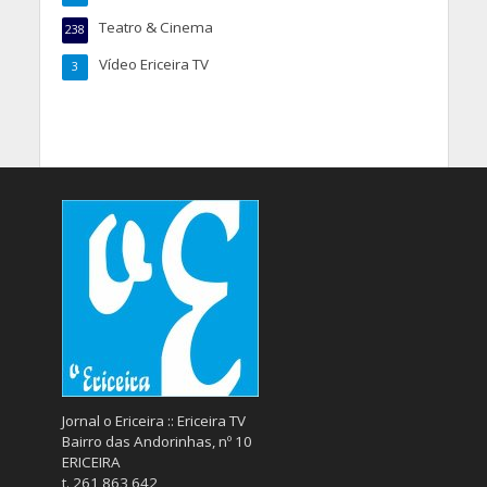
Teatro & Cinema
238
Vídeo Ericeira TV
3
Jornal o Ericeira :: Ericeira TV
Bairro das Andorinhas, nº 10
ERICEIRA
t. 261 863 642