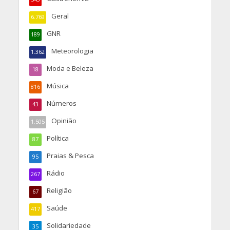
Geral
6.769
GNR
189
Meteorologia
1.362
Moda e Beleza
18
Música
816
Números
43
Opinião
1.505
Política
87
Praias & Pesca
95
Rádio
267
Religião
67
Saúde
417
Solidariedade
35