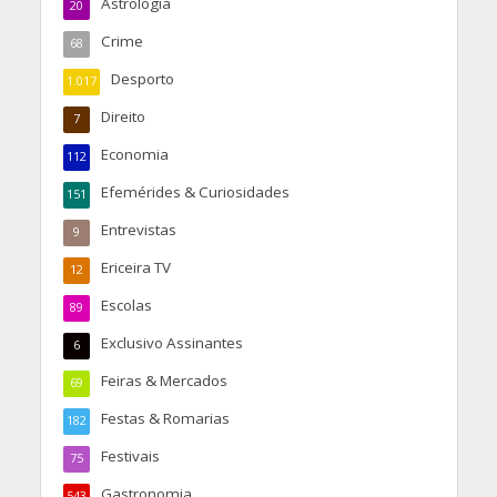
Astrologia
20
Crime
68
Desporto
1.017
Direito
7
Economia
112
Efemérides & Curiosidades
151
Entrevistas
9
Ericeira TV
12
Escolas
89
Exclusivo Assinantes
6
Feiras & Mercados
69
Festas & Romarias
182
Festivais
75
Gastronomia
543