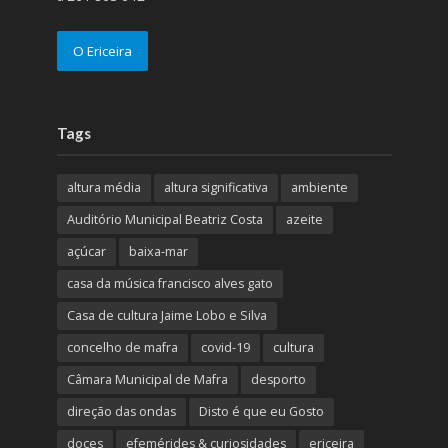
O Ericeira
Tags
altura média
altura significativa
ambiente
Auditório Municipal Beatriz Costa
azeite
açúcar
baixa-mar
casa da música francisco alves gato
Casa de cultura Jaime Lobo e Silva
concelho de mafra
covid-19
cultura
Câmara Municipal de Mafra
desporto
direção das ondas
Disto é que eu Gosto
doces
efemérides & curiosidades
ericeira