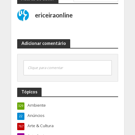
ericeiraonline
Adicionar comentário
Clique para comentar
Tópicos
Ambiente
329
Anúncios
22
Arte & Cultura
767