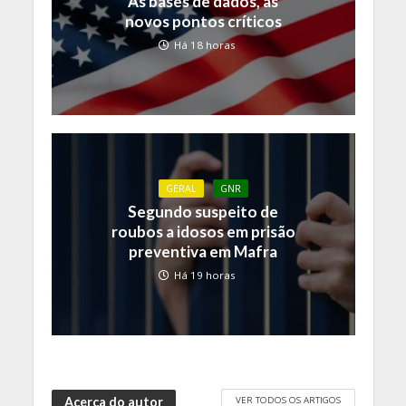
As bases de dados, as
novos pontos críticos
Há 18 horas
GERAL
GNR
Segundo suspeito de
roubos a idosos em prisão
preventiva em Mafra
Há 19 horas
VER TODOS OS ARTIGOS
Acerca do autor