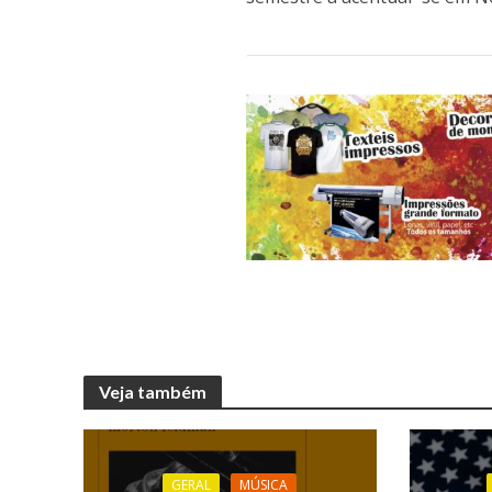
Veja também
GERAL
MÚSICA