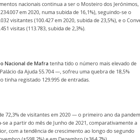
entos nacionais continua a ser o Mosteiro dos Jerónimos,
s 234.007 em 2020, numa subida de 16,1%), seguindo-se o
032 visitantes (100.427 em 2020, subida de 23,5%), e o Con
51 visitas (113.783, subida de 2,3%).
io Nacional de Mafra
tenha tido o número mais elevado de
 Palácio da Ajuda 55.704 —, sofreu uma quebra de 18,5%
tinha registado 129.995 de entradas.
e 72,3% de visitantes em 2020 — o primeiro ano da pandemi
a-se a partir do mês de Junho de 2021, comparativamente a
rior, com a tendência de crescimento ao longo do segundo
ovembro (+598,2%) e em Dezembro (+364,7%).