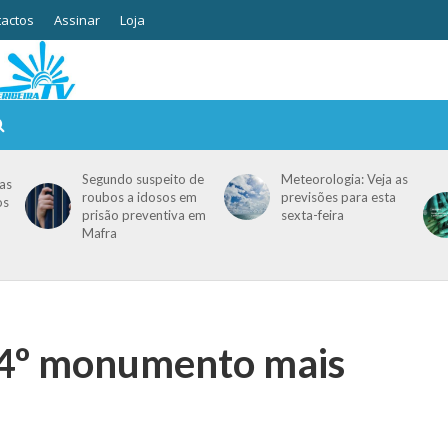
actos
Assinar
Loja
Segundo suspeito de
Meteorologia: Veja as
as
roubos a idosos em
previsões para esta
os
prisão preventiva em
sexta-feira
Mafra
o 4º monumento mais