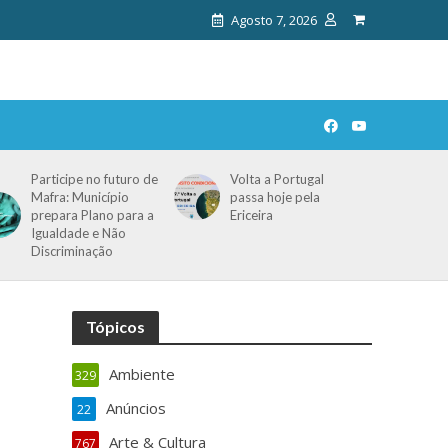
Agosto 7, 2026
Participe no futuro de
Volta a Portugal
Mafra: Município
passa hoje pela
prepara Plano para a
Ericeira
Igualdade e Não
Discriminação
Tópicos
Ambiente
329
Anúncios
22
Arte & Cultura
767