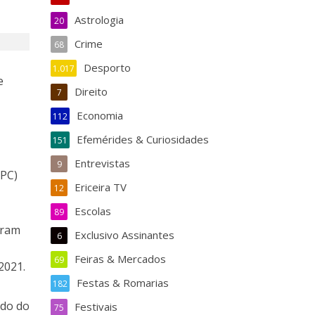
Astrologia
20
Crime
68
Desporto
1.017
e
Direito
7
Economia
112
Efemérides & Curiosidades
151
Entrevistas
9
GPC)
Ericeira TV
12
Escolas
89
eram
Exclusivo Assinantes
6
Feiras & Mercados
69
2021.
Festas & Romarias
182
ado do
Festivais
75