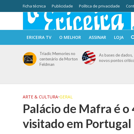
Ficha técnica
Publicidade
Política de privacidade
Cont
ERICEIRA TV
O MELHOR
ASSINAR
LOJA
Triadic Memories no
As bases de dados, 
centenário de Morton
novos pontos crític
Feldman
ARTE & CULTURA
•
GERAL
Palácio de Mafra é 
visitado em Portugal