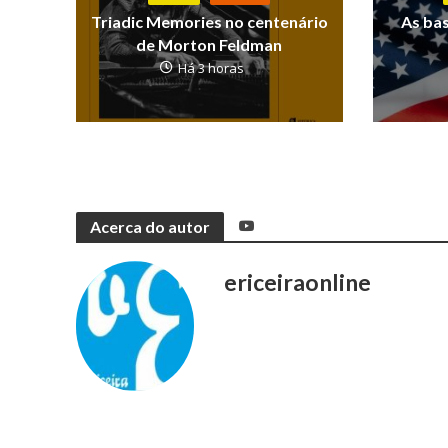
Triadic Memories no centenário
As ba
de Morton Feldman
Há 3 horas
Acerca do autor
ericeiraonline