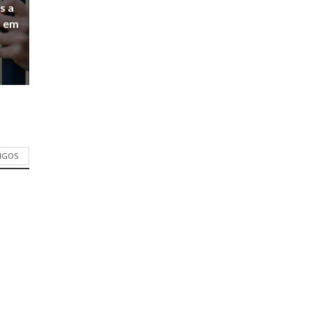
s a
a em
TIGOS