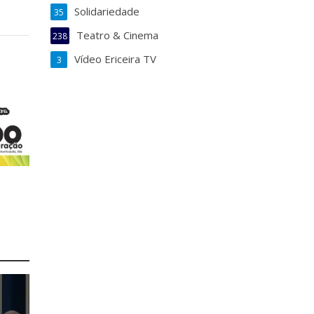
Solidariedade
35
Teatro & Cinema
238
Vídeo Ericeira TV
3