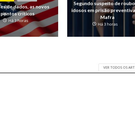
Segundo suspeito de roubo
ses de dados, as novos
idosos em prisão preventiv
pontos críticos
Mafra
Há 3 horas
Há 3 horas
VER TODOS OS AR