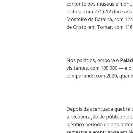
conjunto dos museus e monum
Lisboa, com 271.612 (face ao
Mosteiro da Batalha, com 124.
de Cristo, em Tomar, com 116.4
Nos palácios, embora o
Palác
visitantes, com 105.980 — e o
comparando com 2020, quando 
Depois da acentuada quebra d
a recuperação de público not
idêntico período do ano ante
semestre a acentuar-se em N