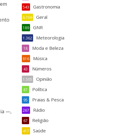
 em
Gastronomia
543
Geral
6.769
vento
GNR
189
Meteorologia
1.362
Moda e Beleza
18
Música
816
Números
43
Opinião
1.505
Política
87
Praias & Pesca
95
Rádio
267
a —,​
Religião
67
Saúde
417