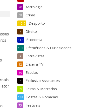
Astrologia
20
Crime
68
Desporto
1.017
Direito
7
esses
Economia
tros
112
Efemérides & Curiosidades
151
Entrevistas
9
es
Ericeira TV
12
Escolas
89
onais,
Exclusivo Assinantes
6
o ator
Feiras & Mercados
69
Festas & Romarias
182
Festivais
às
75