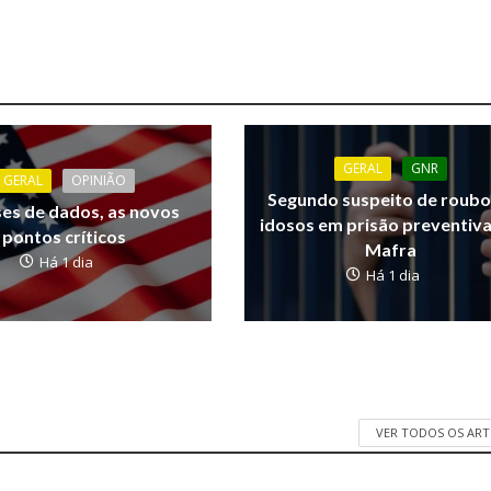
GERAL
GNR
GERAL
OPINIÃO
Segundo suspeito de roubo
ses de dados, as novos
idosos em prisão preventiv
pontos críticos
Mafra
Há 1 dia
Há 1 dia
VER TODOS OS AR