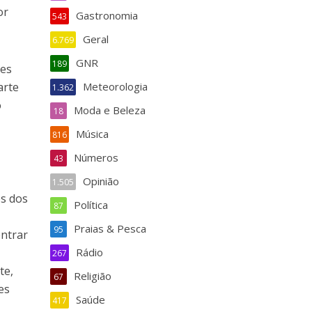
or
Gastronomia
543
Geral
6.769
GNR
189
ses
arte
Meteorologia
1.362
o
Moda e Beleza
18
Música
816
Números
43
Opinião
1.505
es dos
Política
87
Praias & Pesca
95
entrar
Rádio
267
te,
Religião
67
tes
Saúde
417