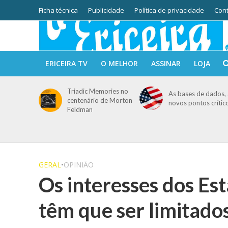
Ficha técnica
Publicidade
Política de privacidade
Cont
ERICEIRA TV
O MELHOR
ASSINAR
LOJA
Triadic Memories no
As bases de dados, 
centenário de Morton
novos pontos crític
Feldman
GERAL
•
OPINIÃO
Os interesses dos Est
têm que ser limitado