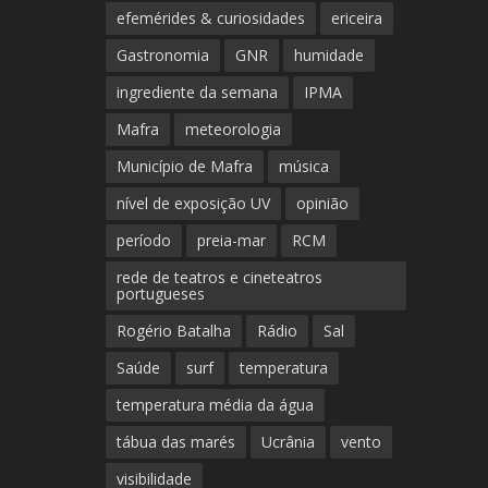
efemérides & curiosidades
ericeira
Gastronomia
GNR
humidade
ingrediente da semana
IPMA
Mafra
meteorologia
Município de Mafra
música
nível de exposição UV
opinião
período
preia-mar
RCM
rede de teatros e cineteatros
portugueses
Rogério Batalha
Rádio
Sal
Saúde
surf
temperatura
temperatura média da água
tábua das marés
Ucrânia
vento
visibilidade