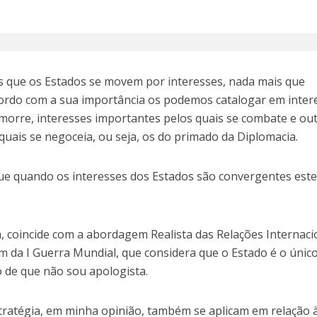
s que os Estados se movem por interesses, nada mais que
cordo com a sua importância os podemos catalogar em inter
e morre, interesses importantes pelos quais se combate e ou
quais se negoceia, ou seja, os do primado da Diplomacia.
ue quando os interesses dos Estados são convergentes est
, coincide com a abordagem Realista das Relações Internaci
im da I Guerra Mundial, que considera que o Estado é o únic
o de que não sou apologista.
estratégia, em minha opinião, também se aplicam em relação 