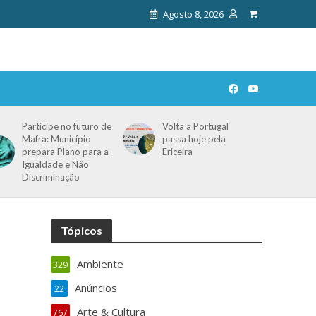
Agosto 8, 2026
Participe no futuro de
Volta a Portugal
Mafra: Município
passa hoje pela
prepara Plano para a
Ericeira
Igualdade e Não
Discriminação
Tópicos
Ambiente
329
Anúncios
22
Arte & Cultura
767