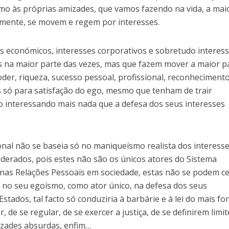
mo às próprias amizades, que vamos fazendo na vida, a mai
zmente, se movem e regem por interesses.
ses económicos, interesses corporativos e sobretudo interes
os na maior parte das vezes, mas que fazem mover a maior p
der, riqueza, sucesso pessoal, profissional, reconheciment
 só para satisfação do ego, mesmo que tenham de trair
ão interessando mais nada que a defesa dos seus interesses
onal não se baseia só no maniqueísmo realista dos interess
derados, pois estes não são os únicos atores do Sistema
e nas Relações Pessoais em sociedade, estas não se podem c
e no seu egoísmo, como ator único, na defesa dos seus
stados, tal facto só conduziria à barbárie e à lei do mais for
r, de se regular, de se exercer a justiça, de se definirem limi
izades absurdas, enfim…