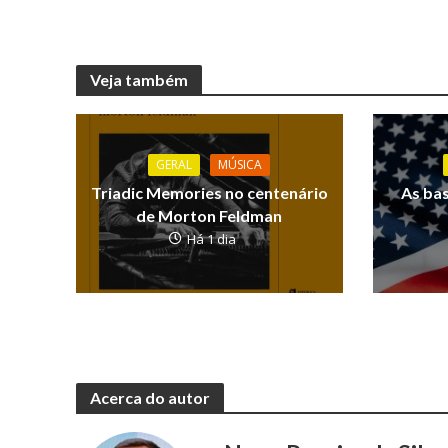
Veja também
GERAL
MÚSICA
Triadic Memories no centenário
As ba
de Morton Feldman
Há 1 dia
Acerca do autor