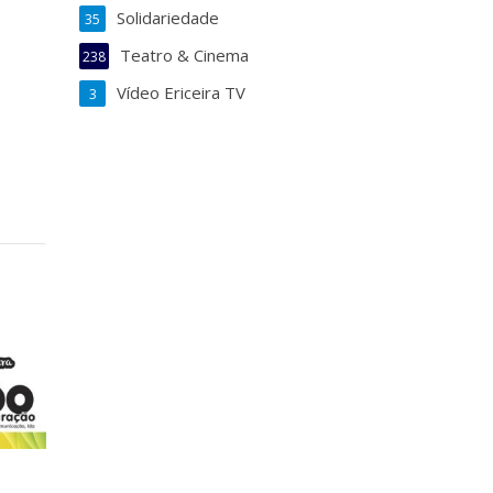
Solidariedade
35
Teatro & Cinema
238
Vídeo Ericeira TV
3