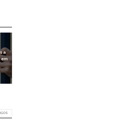
s a
a em
TIGOS