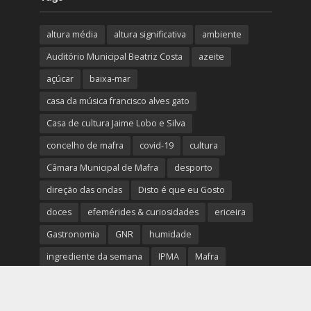
altura média
altura significativa
ambiente
Auditório Municipal Beatriz Costa
azeite
açúcar
baixa-mar
casa da música francisco alves gato
Casa de cultura Jaime Lobo e Silva
concelho de mafra
covid-19
cultura
Câmara Municipal de Mafra
desporto
direção das ondas
Disto é que eu Gosto
doces
efemérides & curiosidades
ericeira
Gastronomia
GNR
humidade
ingrediente da semana
IPMA
Mafra
meteorologia
Município de Mafra
música
nível de exposição UV
opinião
período