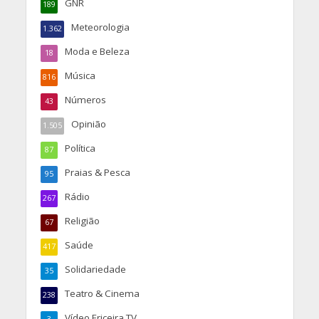
GNR
189
Meteorologia
1.362
Moda e Beleza
18
Música
816
Números
43
Opinião
1.505
Política
87
Praias & Pesca
95
Rádio
267
Religião
67
Saúde
417
Solidariedade
35
Teatro & Cinema
238
Vídeo Ericeira TV
3