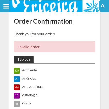
Order Confirmation
Thank you for your order!
Invalid order
Tópicos
Ambiente
329
Anúncios
22
Arte & Cultura
767
Astrologia
20
Crime
68