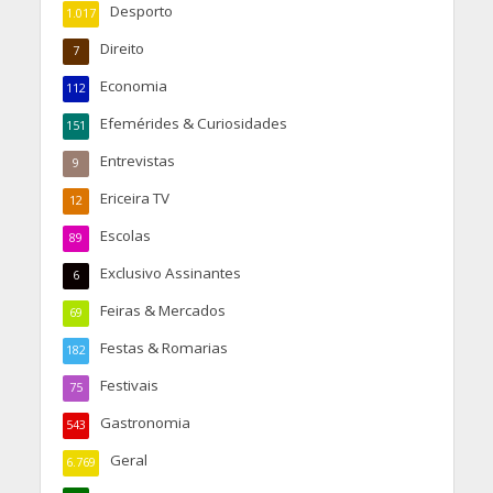
Desporto
1.017
Direito
7
Economia
112
Efemérides & Curiosidades
151
Entrevistas
9
Ericeira TV
12
Escolas
89
Exclusivo Assinantes
6
Feiras & Mercados
69
Festas & Romarias
182
Festivais
75
Gastronomia
543
Geral
6.769