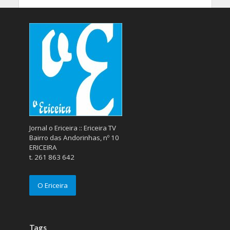
Jornal o Ericeira :: Ericeira TV
Bairro das Andorinhas, nº 10
ERICEIRA
t. 261 863 642
O Ericeira
Tags