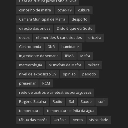
Casa de cultura Jaime Lobo e Silva
concelho de mafra
covid-19
cultura
Câmara Municipal de Mafra
desporto
direção das ondas
Disto é que eu Gosto
doces
efemérides & curiosidades
ericeira
Gastronomia
GNR
humidade
ingrediente da semana
IPMA
Mafra
meteorologia
Município de Mafra
música
nível de exposição UV
opinião
período
preia-mar
RCM
rede de teatros e cineteatros portugueses
Rogério Batalha
Rádio
Sal
Saúde
surf
temperatura
temperatura média da água
tábua das marés
Ucrânia
vento
visibilidade