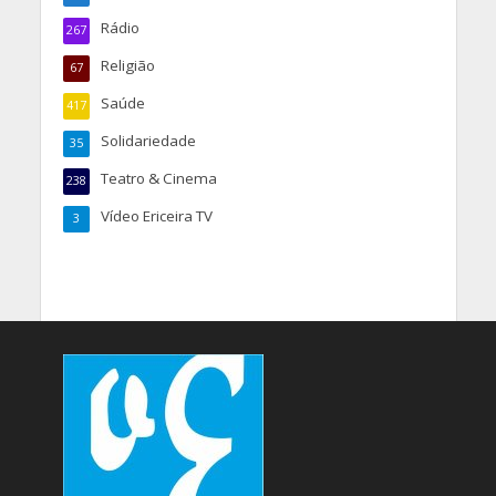
Rádio
267
Religião
67
Saúde
417
Solidariedade
35
Teatro & Cinema
238
Vídeo Ericeira TV
3