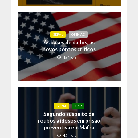
GERAL
OPINIÃO
As bases de dados, as
novos pontos críticos
Há 1 dia
GERAL
GNR
Segundo suspeito de
roubos a idosos em prisão
preventiva em Mafra
Há 1 dia