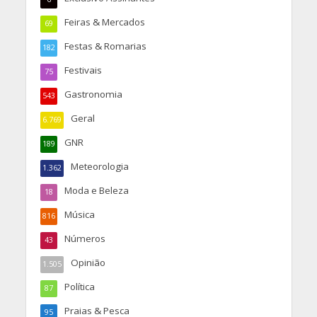
Feiras & Mercados
69
Festas & Romarias
182
Festivais
75
Gastronomia
543
Geral
6.769
GNR
189
Meteorologia
1.362
Moda e Beleza
18
Música
816
Números
43
Opinião
1.505
Política
87
Praias & Pesca
95