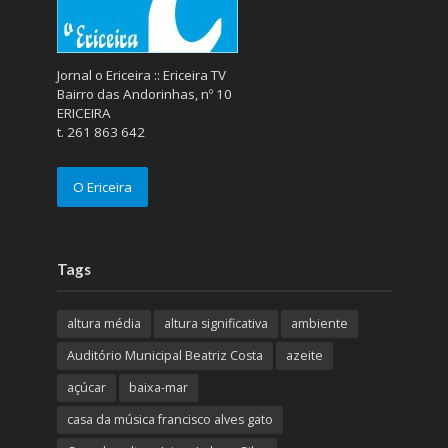
Jornal o Ericeira :: Ericeira TV
Bairro das Andorinhas, nº 10
ERICEIRA
t. 261 863 642
O Ericeira
Tags
altura média
altura significativa
ambiente
Auditório Municipal Beatriz Costa
azeite
açúcar
baixa-mar
casa da música francisco alves gato