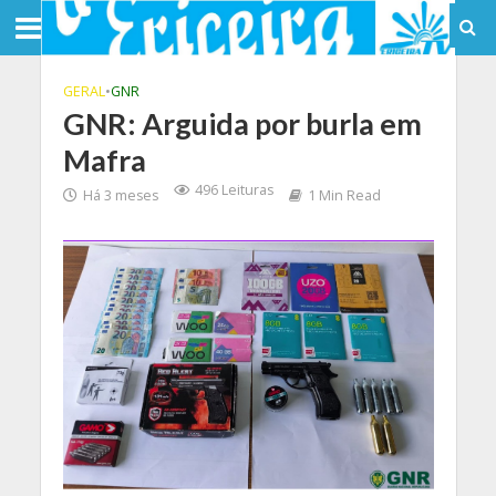
GERAL
•
GNR
GNR: Arguida por burla em
Mafra
496 Leituras
Há 3 meses
1 Min Read