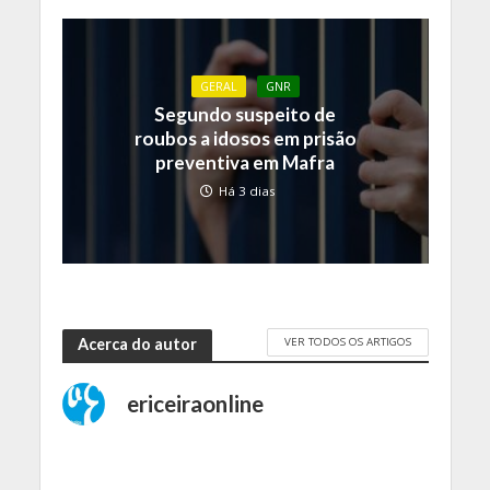
GERAL
GNR
Segundo suspeito de
roubos a idosos em prisão
preventiva em Mafra
Há 3 dias
VER TODOS OS ARTIGOS
Acerca do autor
ericeiraonline