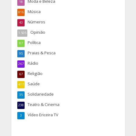
Moda e Beleza
18
Música
816
Números
43
Opinião
1.505
Política
87
Praias & Pesca
95
Rádio
267
Religião
67
Saúde
417
Solidariedade
35
Teatro & Cinema
238
Vídeo Ericeira TV
3