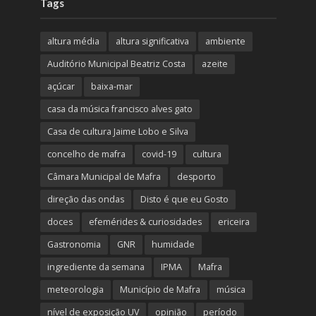
Tags
altura média
altura significativa
ambiente
Auditório Municipal Beatriz Costa
azeite
açúcar
baixa-mar
casa da música francisco alves gato
Casa de cultura Jaime Lobo e Silva
concelho de mafra
covid-19
cultura
Câmara Municipal de Mafra
desporto
direção das ondas
Disto é que eu Gosto
doces
efemérides & curiosidades
ericeira
Gastronomia
GNR
humidade
ingrediente da semana
IPMA
Mafra
meteorologia
Município de Mafra
música
nível de exposição UV
opinião
período