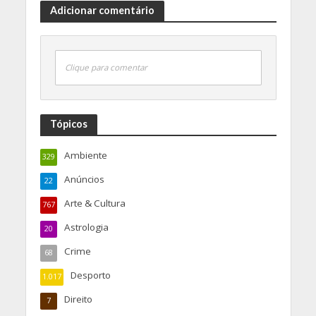
Adicionar comentário
Clique para comentar
Tópicos
Ambiente
329
Anúncios
22
Arte & Cultura
767
Astrologia
20
Crime
68
Desporto
1.017
Direito
7