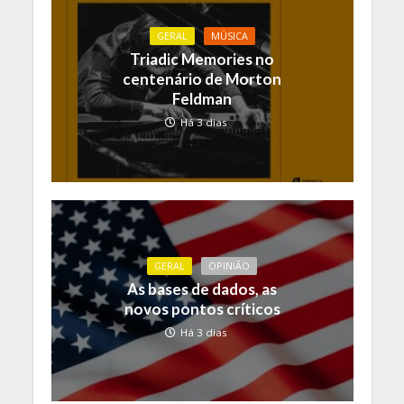
GERAL
MÚSICA
Triadic Memories no
centenário de Morton
Feldman
Há 3 dias
GERAL
OPINIÃO
As bases de dados, as
novos pontos críticos
Há 3 dias