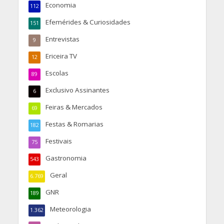
Economia
112
Efemérides & Curiosidades
151
Entrevistas
9
Ericeira TV
12
Escolas
89
Exclusivo Assinantes
6
Feiras & Mercados
69
Festas & Romarias
182
Festivais
75
Gastronomia
543
Geral
6.769
GNR
189
Meteorologia
1.362