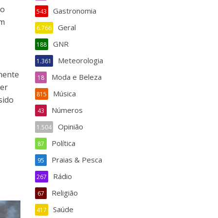
 o
Gastronomia
543
em
Geral
6.766
GNR
188
Meteorologia
1.361
amente
Moda e Beleza
18
zer
Música
815
sido
Números
43
Opinião
1.504
Política
87
Praias & Pesca
95
Rádio
267
Religião
67
Saúde
417