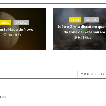
GERAL
OPINIÃO
GERAL
OPINIÃO
João e Greta discutem qua
Leste Nada de Novo
da zona de Gaza saíram
Há 2 dias
Há 3 dias
VER TODOS OS AR
a
erva