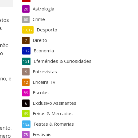
Astrologia
20
Crime
stos
68
.
Desporto
1.017
Direito
7
 não
Economia
112
ão
Efemérides & Curiosidades
151
Entrevistas
9
no, e
Ericeira TV
12
Escolas
89
Exclusivo Assinantes
6
Feiras & Mercados
69
Festas & Romarias
182
ento,
Festivais
75
úmero