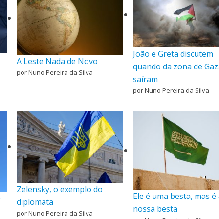
João e Greta discutem
A Leste Nada de Novo
quando da zona de Gaz
por Nuno Pereira da Silva
saíram
por Nuno Pereira da Silva
Zelensky, o exemplo do
Ele é uma besta, mas é 
é
diplomata
nossa besta
por Nuno Pereira da Silva