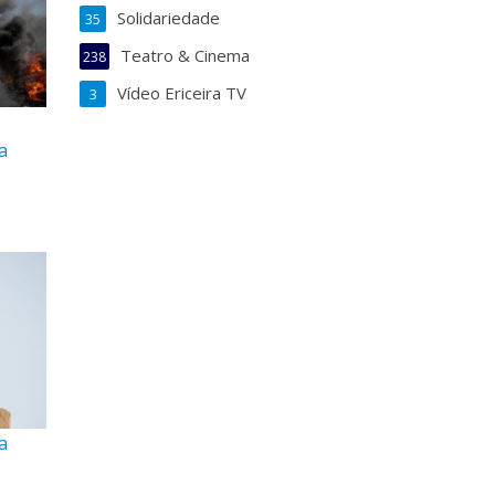
Solidariedade
35
Teatro & Cinema
238
Vídeo Ericeira TV
3
a
a