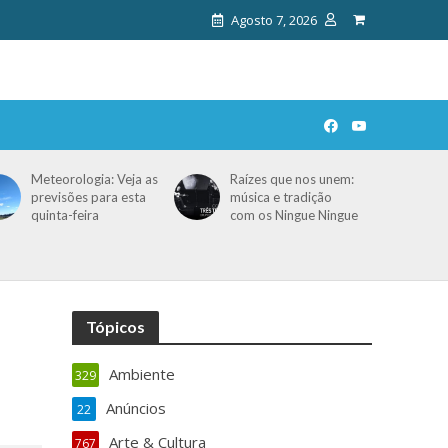
Agosto 7, 2026
Meteorologia: Veja as
Raízes que nos unem:
previsões para esta
música e tradição
quinta-feira
com os Ningue Ningue
Tópicos
Ambiente
329
Anúncios
22
Arte & Cultura
767