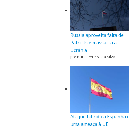
Rússia aproveita falta de
Patriots e massacra a
Ucrânia
por Nuno Pereira da Silva
Ataque híbrido a Espanha 
uma ameaça à UE