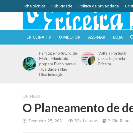
Ficha técnica
Publicidade
Política de privacidade
Cont
ERICEIRA TV
O MELHOR
ASSINAR
LOJA
Participe no futuro de
Volta a Portugal
Mafra: Município
passa hoje pela
prepara Plano para a
Ericeira
Igualdade e Não
Discriminação
OPINIÃO
O Planeamento de d
Fevereiro 25, 2021
524 Leituras
2 Min Read