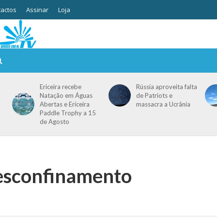
actos
Assinar
Loja
Ericeira recebe
Rússia aproveita falta
Natação em Águas
de Patriots e
Abertas e Ericeira
massacra a Ucrânia
Paddle Trophy a 15
de Agosto
esconfinamento