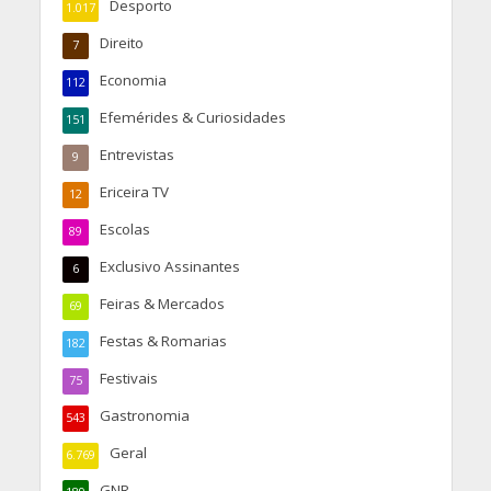
Desporto
1.017
Direito
7
Economia
112
Efemérides & Curiosidades
151
Entrevistas
9
Ericeira TV
12
Escolas
89
Exclusivo Assinantes
6
Feiras & Mercados
69
Festas & Romarias
182
Festivais
75
Gastronomia
543
Geral
6.769
GNR