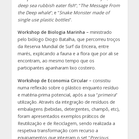
deep sea rubbish eater fish
”; “
The Message From
the Deep whale
”; e “
Snake Monster made of
single use plastic bottles
”.
Workshop de Biologia Marinha –
ministrado
pelo biólogo Diogo Batalha, que percorreu troços
da Reserva Mundial de Surf da Ericeira, entre
marés, explicando a fauna e a flora que por ali se
encontram, ao mesmo tempo que os
participantes apanharam lixo costeiro.
Workshop de Economia Circular –
consistiu
numa reflexão sobre o plástico enquanto resíduo
e matéria-prima potencial, após a sua “
primeira
”
utilização. Através da integração de resíduos de
embalagens (bebidas, detergentes, champô, etc),
foram apresentados exemplos práticos de
Reutilização e de Reciclagem, sendo realizada a
respetiva transformação com recurso a
equipamentos que integram o set “
Precious