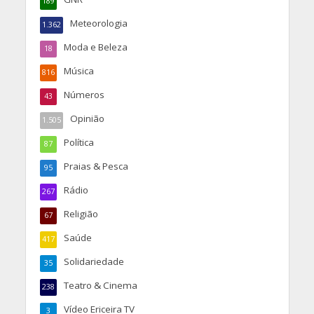
189
Meteorologia
1.362
Moda e Beleza
18
Música
816
Números
43
Opinião
1.505
Política
87
Praias & Pesca
95
Rádio
267
Religião
67
Saúde
417
Solidariedade
35
Teatro & Cinema
238
Vídeo Ericeira TV
3