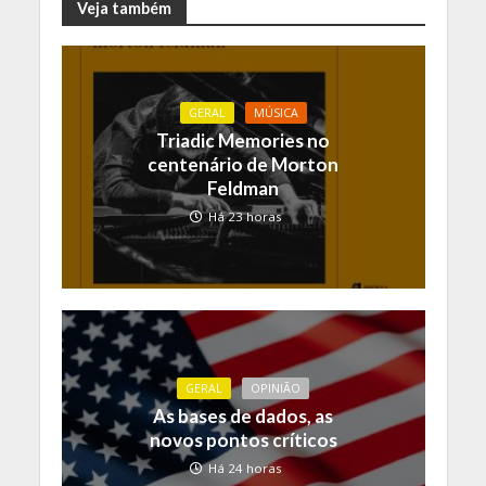
Veja também
GERAL
MÚSICA
Triadic Memories no
centenário de Morton
Feldman
Há 23 horas
GERAL
OPINIÃO
As bases de dados, as
novos pontos críticos
Há 24 horas