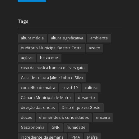
Tags
altura média
altura significativa
ambiente
Auditório Municipal Beatriz Costa
azeite
açúcar
baixa-mar
casa da música francisco alves gato
Casa de cultura Jaime Lobo e Silva
concelho de mafra
covid-19
cultura
Câmara Municipal de Mafra
desporto
direção das ondas
Disto é que eu Gosto
doces
efemérides & curiosidades
ericeira
Gastronomia
GNR
humidade
ingrediente da semana
IPMA
Mafra