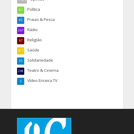
Política
87
Praias & Pesca
95
Rádio
267
Religião
67
Saúde
417
Solidariedade
35
Teatro & Cinema
238
Vídeo Ericeira TV
3