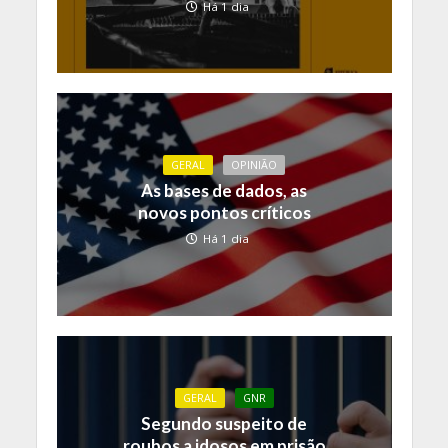
Há 1 dia
GERAL
OPINIÃO
As bases de dados, as
novos pontos críticos
Há 1 dia
GERAL
GNR
Segundo suspeito de
roubos a idosos em prisão