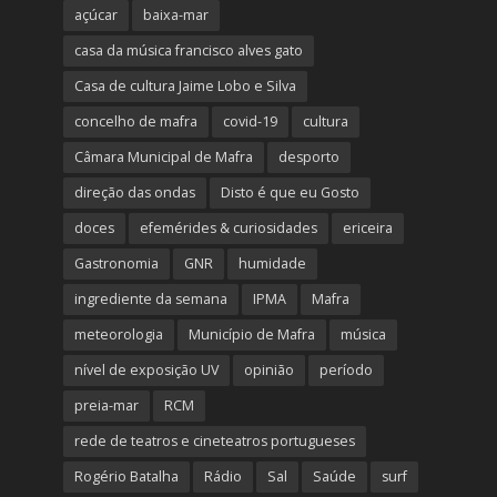
açúcar
baixa-mar
casa da música francisco alves gato
Casa de cultura Jaime Lobo e Silva
concelho de mafra
covid-19
cultura
Câmara Municipal de Mafra
desporto
direção das ondas
Disto é que eu Gosto
doces
efemérides & curiosidades
ericeira
Gastronomia
GNR
humidade
ingrediente da semana
IPMA
Mafra
meteorologia
Município de Mafra
música
nível de exposição UV
opinião
período
preia-mar
RCM
rede de teatros e cineteatros portugueses
Rogério Batalha
Rádio
Sal
Saúde
surf