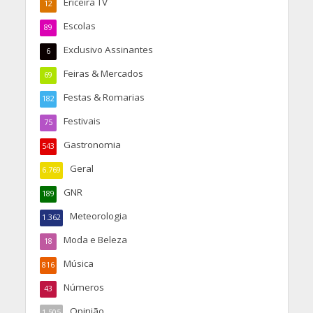
Ericeira TV
12
Escolas
89
Exclusivo Assinantes
6
Feiras & Mercados
69
Festas & Romarias
182
Festivais
75
Gastronomia
543
Geral
6.769
GNR
189
Meteorologia
1.362
Moda e Beleza
18
Música
816
Números
43
Opinião
1.505