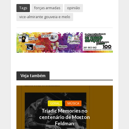
Tags
forças armadas
opinião
vice-almirante gouveia e melo
Veja também
GERAL
MÚSICA
Triadic Memories no
centenário de Morton
Feldman