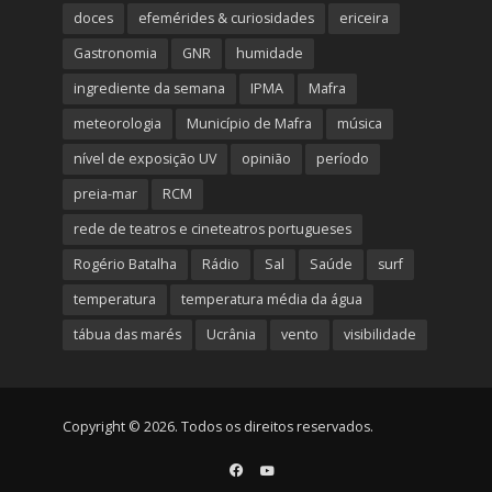
doces
efemérides & curiosidades
ericeira
Gastronomia
GNR
humidade
ingrediente da semana
IPMA
Mafra
meteorologia
Município de Mafra
música
nível de exposição UV
opinião
período
preia-mar
RCM
rede de teatros e cineteatros portugueses
Rogério Batalha
Rádio
Sal
Saúde
surf
temperatura
temperatura média da água
tábua das marés
Ucrânia
vento
visibilidade
Copyright © 2026. Todos os direitos reservados.