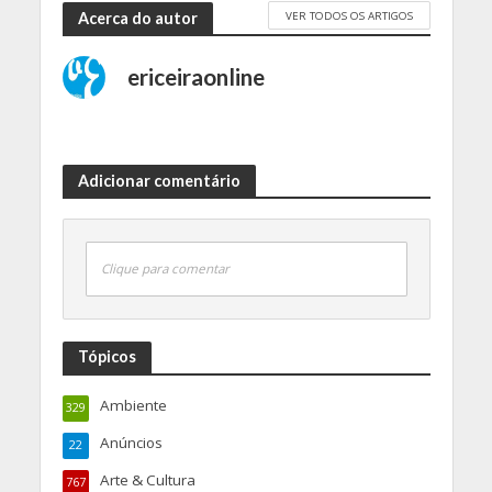
VER TODOS OS ARTIGOS
Acerca do autor
ericeiraonline
Adicionar comentário
Clique para comentar
Tópicos
Ambiente
329
Anúncios
22
Arte & Cultura
767