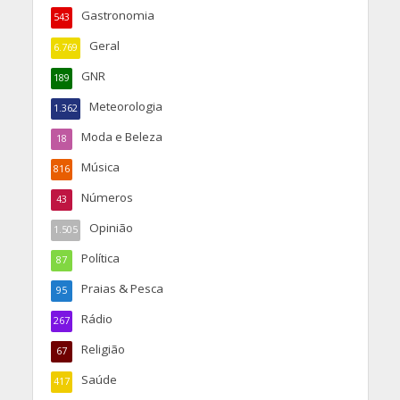
Gastronomia
543
Geral
6.769
GNR
189
Meteorologia
1.362
Moda e Beleza
18
Música
816
Números
43
Opinião
1.505
Política
87
Praias & Pesca
95
Rádio
267
Religião
67
Saúde
417