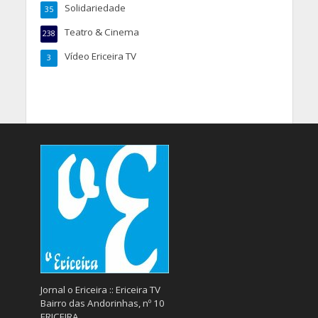
Solidariedade
35
Teatro & Cinema
238
Vídeo Ericeira TV
3
Jornal o Ericeira :: Ericeira TV
Bairro das Andorinhas, nº 10
ERICEIRA