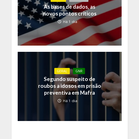
As bases de dados, as
novos pontos críticos
Há 1 dia
GERAL
GNR
Segundo suspeito de
roubos a idosos em prisão
preventiva em Mafra
Há 1 dia