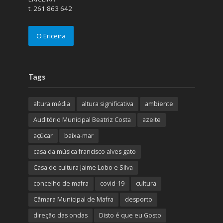
t. 261 863 642
O Ericeira
Tags
altura média
altura significativa
ambiente
Auditório Municipal Beatriz Costa
azeite
açúcar
baixa-mar
casa da música francisco alves gato
Casa de cultura Jaime Lobo e Silva
concelho de mafra
covid-19
cultura
Câmara Municipal de Mafra
desporto
direção das ondas
Disto é que eu Gosto