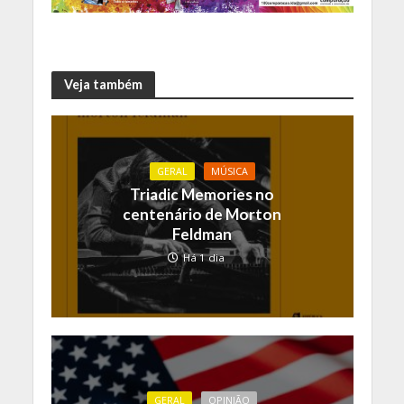
Veja também
GERAL
MÚSICA
Triadic Memories no
centenário de Morton
Feldman
Há 1 dia
GERAL
OPINIÃO