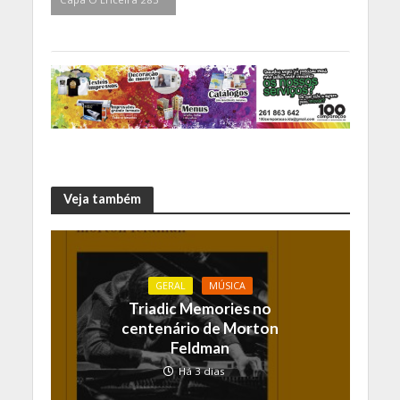
Veja também
GERAL
MÚSICA
Triadic Memories no
centenário de Morton
Feldman
Há 3 dias