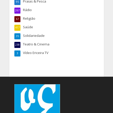
Praias & Pesca
95
Rádio
267
Religião
67
Saúde
417
Solidariedade
35
Teatro & Cinema
238
Vídeo Ericeira TV
3