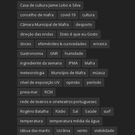
Casa de cultura Jaime Lobo e Silva
concelho de mafra
covid-19
cultura
Câmara Municipal de Mafra
desporto
direção das ondas
Disto é que eu Gosto
doces
efemérides & curiosidades
ericeira
Gastronomia
GNR
humidade
ingrediente da semana
IPMA
Mafra
meteorologia
Município de Mafra
música
nível de exposição UV
opinião
período
preia-mar
RCM
rede de teatros e cineteatros portugueses
Rogério Batalha
Rádio
Sal
Saúde
surf
temperatura
temperatura média da água
tábua das marés
Ucrânia
vento
visibilidade