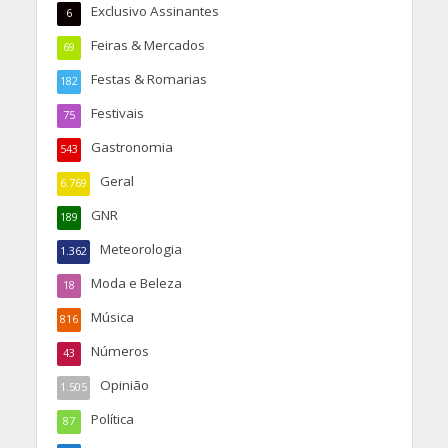
Exclusivo Assinantes
6
Feiras & Mercados
69
Festas & Romarias
182
Festivais
75
Gastronomia
543
Geral
6.769
GNR
189
Meteorologia
1.362
Moda e Beleza
18
Música
816
Números
43
Opinião
1.505
Política
87