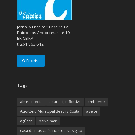
Jornal o Ericeira :: Ericeira TV
Bairro das Andorinhas, nº 10
ERICEIRA
t. 261 863 642
O Ericeira
Tags
altura média
altura significativa
ambiente
Auditório Municipal Beatriz Costa
azeite
açúcar
baixa-mar
casa da música francisco alves gato