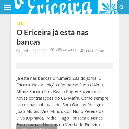
GERAL
O Ericeira já está nas
bancas
596 Leituras
Junho 27, 2022
1 Min Read
Já está nas bancas o número 283 do Jornal O
Ericeira. Nesta edição não perca: Fado d’Alma,
Allianz Ericeira Pro, Beach Rugby Ericeira e as
novas contratações do CD Mafra. Como sempre
as colunas habituais de: Sara Gancho (design),
João Morais (Vira-Milho), Cor. Nuno Pereira da
Silva (Opinião), Padre Tiago Fonseca e Nunes
Forte com as Notícias da Venda do Pinheiro.
Capa O Ericeira 283