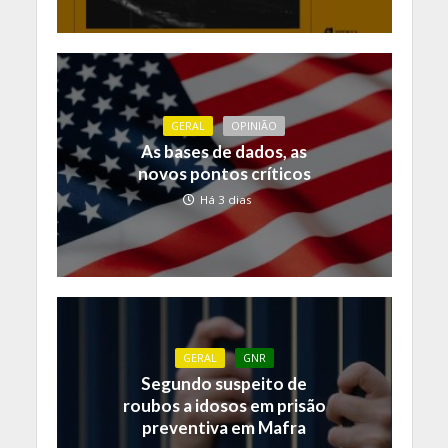
GERAL
OPINIÃO
As bases de dados, as
novos pontos críticos
Há 3 dias
GERAL
GNR
Segundo suspeito de
roubos a idosos em prisão
preventiva em Mafra