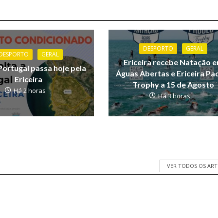
DESPORTO
GERAL
DESPORTO
GERAL
Ericeira recebe Natação 
Portugal passa hoje pela
Águas Abertas e Ericeira Pa
Ericeira
Trophy a 15 de Agosto
Há 2 horas
Há 3 horas
VER TODOS OS AR