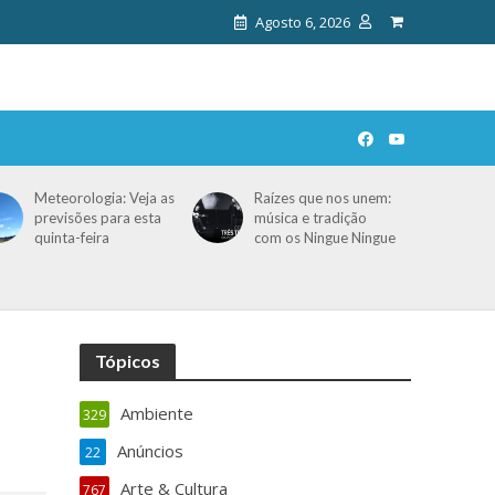
Agosto 6, 2026
Meteorologia: Veja as
Raízes que nos unem:
previsões para esta
música e tradição
quinta-feira
com os Ningue Ningue
Tópicos
Ambiente
329
Anúncios
22
Arte & Cultura
767