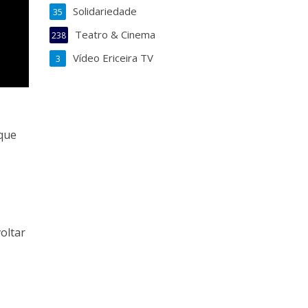
Solidariedade
35
Teatro & Cinema
238
Vídeo Ericeira TV
3
 que
oltar