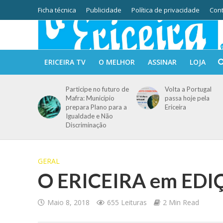
Ficha técnica
Publicidade
Política de privacidade
Cont
ERICEIRA TV
O MELHOR
ASSINAR
LOJA
Participe no futuro de
Volta a Portugal
Mafra: Município
passa hoje pela
prepara Plano para a
Ericeira
Igualdade e Não
Discriminação
GERAL
O ERICEIRA em ED
Maio 8, 2018
655 Leituras
2 Min Read