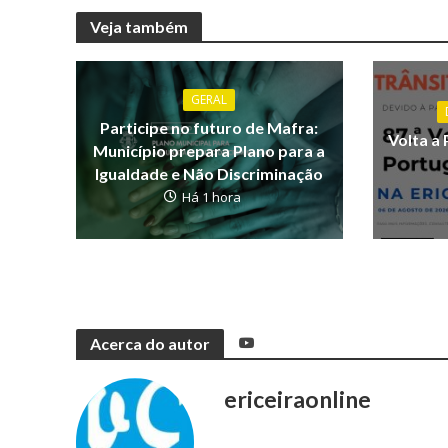
Veja também
GERAL
Participe no futuro de Mafra:
Volta a 
Município prepara Plano para a
Igualdade e Não Discriminação
Há 1 hora
Acerca do autor
ericeiraonline