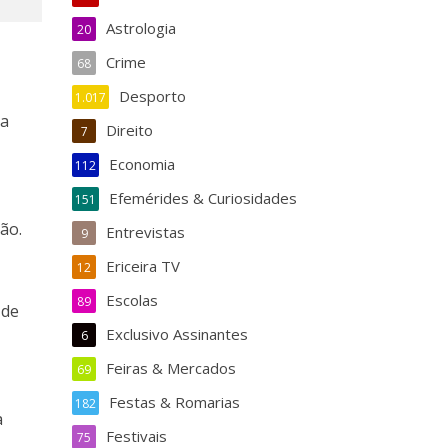
Astrologia
20
Crime
68
Desporto
1.017
sa
Direito
7
Economia
112
Efemérides & Curiosidades
151
ão.
Entrevistas
9
Ericeira TV
12
Escolas
89
 de
Exclusivo Assinantes
6
Feiras & Mercados
69
Festas & Romarias
182
a
Festivais
75