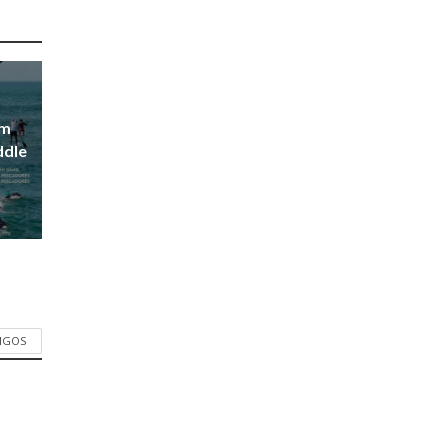
em
ddle
TIGOS