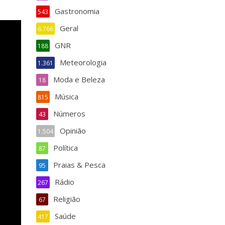
Gastronomia
543
Geral
6.766
GNR
188
Meteorologia
1.361
Moda e Beleza
18
Música
815
Números
43
Opinião
1.504
Política
87
Praias & Pesca
95
Rádio
267
Religião
67
Saúde
417