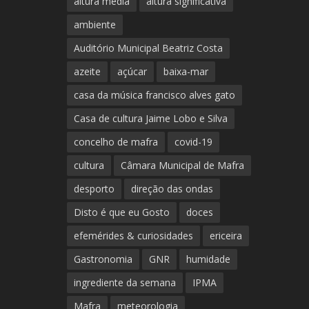
altura média
altura significativa
ambiente
Auditório Municipal Beatriz Costa
azeite
açúcar
baixa-mar
casa da música francisco alves gato
Casa de cultura Jaime Lobo e Silva
concelho de mafra
covid-19
cultura
Câmara Municipal de Mafra
desporto
direção das ondas
Disto é que eu Gosto
doces
efemérides & curiosidades
ericeira
Gastronomia
GNR
humidade
ingrediente da semana
IPMA
Mafra
meteorologia