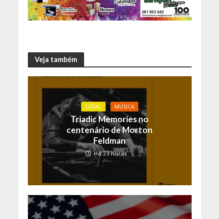
Veja também
GERAL
MÚSICA
Triadic Memories no
centenário de Morton
Feldman
Há 23 horas