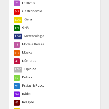
Festivais
75
Gastronomia
543
Geral
6.769
GNR
189
Meteorologia
1.362
Moda e Beleza
18
Música
816
Números
43
Opinião
1.505
Política
87
Praias & Pesca
95
Rádio
267
Religião
67