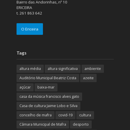
Bairro das Andorinhas, nº 10
ERICEIRA
t. 261 863 642
O Ericeira
Tags
altura média
altura significativa
ambiente
Auditório Municipal Beatriz Costa
azeite
açúcar
baixa-mar
casa da música francisco alves gato
Casa de cultura Jaime Lobo e Silva
concelho de mafra
covid-19
cultura
Câmara Municipal de Mafra
desporto