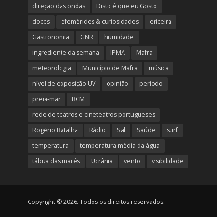
direção das ondas
Disto é que eu Gosto
doces
efemérides & curiosidades
ericeira
Gastronomia
GNR
humidade
ingrediente da semana
IPMA
Mafra
meteorologia
Município de Mafra
música
nível de exposição UV
opinião
período
preia-mar
RCM
rede de teatros e cineteatros portugueses
Rogério Batalha
Rádio
Sal
Saúde
surf
temperatura
temperatura média da água
tábua das marés
Ucrânia
vento
visibilidade
Copyright © 2026. Todos os direitos reservados.