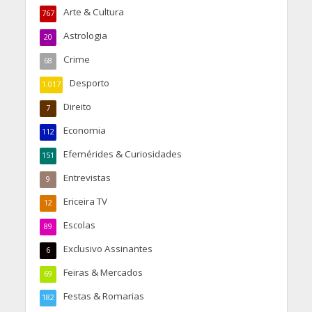
Arte & Cultura
767
Astrologia
20
Crime
68
Desporto
1.017
Direito
7
Economia
112
Efemérides & Curiosidades
151
Entrevistas
9
Ericeira TV
12
Escolas
89
Exclusivo Assinantes
6
Feiras & Mercados
69
Festas & Romarias
182