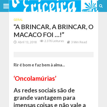
GERAL
“A BRINCAR, A BRINCAR, O
MACACO FOI …!”
2.376 Leituras
Abril 13, 2018
3 Min Read
Rir é bom e faz bem à alma...
‘Oncolamúrias’
As redes sociais são de
grande vantagem para
imensas coisas e não vale a