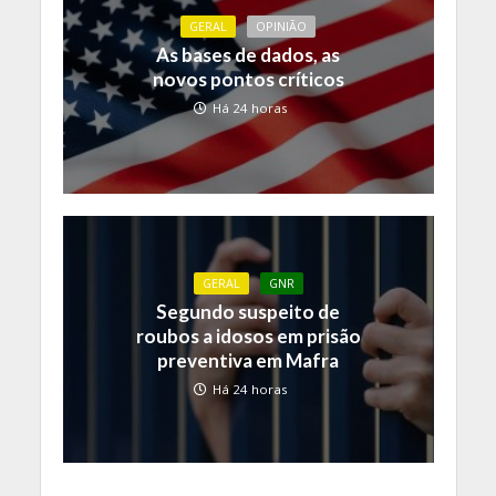
GERAL
OPINIÃO
As bases de dados, as
novos pontos críticos
Há 24 horas
GERAL
GNR
Segundo suspeito de
roubos a idosos em prisão
preventiva em Mafra
Há 24 horas