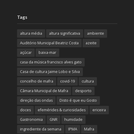
Tags
altura média
altura significativa
ambiente
Auditório Municipal Beatriz Costa
azeite
açúcar
baixa-mar
casa da música francisco alves gato
Casa de cultura Jaime Lobo e Silva
concelho de mafra
covid-19
cultura
Câmara Municipal de Mafra
desporto
direção das ondas
Disto é que eu Gosto
doces
efemérides & curiosidades
ericeira
Gastronomia
GNR
humidade
ingrediente da semana
IPMA
Mafra