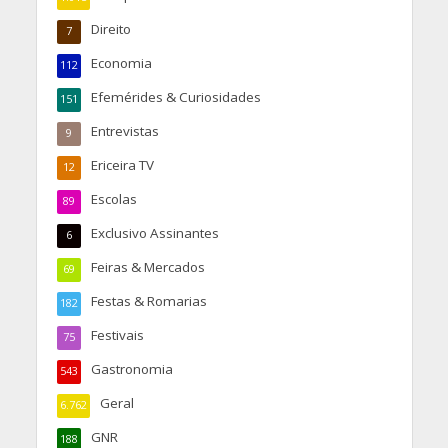
Direito
7
Economia
112
Efemérides & Curiosidades
151
Entrevistas
9
Ericeira TV
12
Escolas
89
Exclusivo Assinantes
6
Feiras & Mercados
69
Festas & Romarias
182
Festivais
75
Gastronomia
543
Geral
6.762
GNR
188