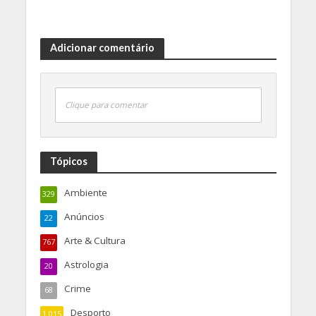
Adicionar comentário
Clique para comentar
Tópicos
Ambiente
329
Anúncios
22
Arte & Cultura
767
Astrologia
20
Crime
68
Desporto
1.015