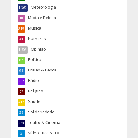
Meteorologia
1.360
Moda e Beleza
18
Música
815
Números
43
Opinião
1.503
Política
87
Praias & Pesca
95
Rádio
267
Religião
67
Saúde
417
Solidariedade
35
Teatro & Cinema
238
Vídeo Ericeira TV
3