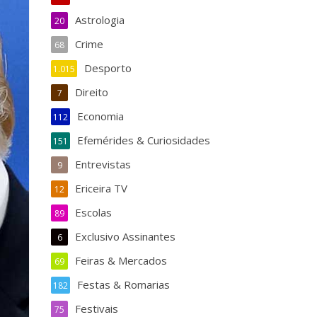
Astrologia
20
Crime
68
Desporto
1.015
Direito
7
Economia
112
Efemérides & Curiosidades
151
Entrevistas
9
Ericeira TV
12
Escolas
89
Exclusivo Assinantes
6
Feiras & Mercados
69
Festas & Romarias
182
Festivais
75