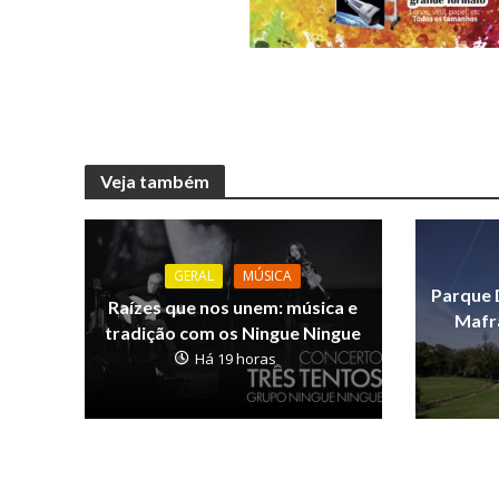
Veja também
GERAL
MÚSICA
Parque 
Raízes que nos unem: música e
Mafra
tradição com os Ningue Ningue
Há 19 horas