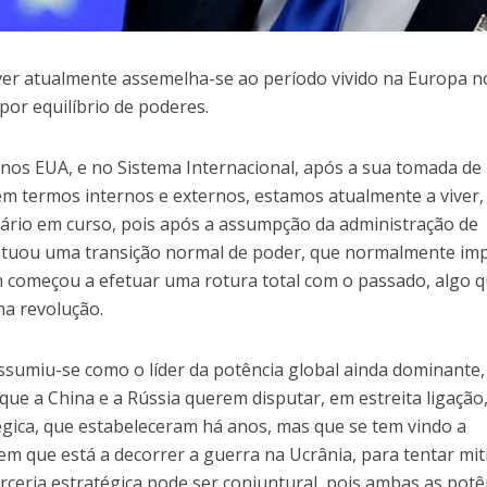
ver atualmente assemelha-se ao período vivido na Europa n
por equilíbrio de poderes.
nos EUA, e no Sistema Internacional, após a sua tomada de
em termos internos e externos, estamos atualmente a viver
nário em curso, pois após a assumpção da administração de
etuou uma transição normal de poder, que normalmente imp
m começou a efetuar uma rotura total com o passado, algo q
a revolução.
sumiu-se como o líder da potência global ainda dominante,
 que a China e a Rússia querem disputar, em estreita ligação
égica, que estabeleceram há anos, mas que se tem vindo a
em que está a decorrer a guerra na Ucrânia, para tentar mit
arceria estratégica pode ser conjuntural, pois ambas as potê