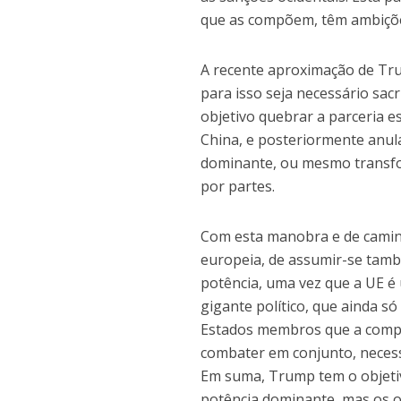
que as compõem, têm ambições
A recente aproximação de Tru
para isso seja necessário sac
objetivo quebrar a parceria e
China, e posteriormente anul
dominante, ou mesmo transfor
por partes.
Com esta manobra e de cami
europeia, de assumir-se tam
potência, uma vez que a UE 
gigante político, que ainda só
Estados membros que a compõ
combater em conjunto, necess
Em suma, Trump tem o objeti
potência dominante, mas os 