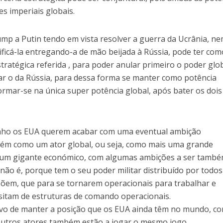
 imperiais globais.
mp a Putin tendo em vista resolver a guerra da Ucrânia, n
rificá-la entregando-a de mão beijada à Rússia, pode ter com
stratégica referida , para poder anular primeiro o poder glo
ar o da Rússia, para dessa forma se manter como potência
mar-se na única super potência global, após bater os dois 
nho os EUA querem acabar com uma eventual ambição
bém como um ator global, ou seja, como mais uma grande
é um gigante económico, com algumas ambições a ser tamb
 não é, porque tem o seu poder militar distribuído por todos
em, que para se tornarem operacionais para trabalhar e
itam de estruturas de comando operacionais.
vo de manter a posição que os EUA ainda têm no mundo, c
outros atores também estão a jogar o mesmo jogo.