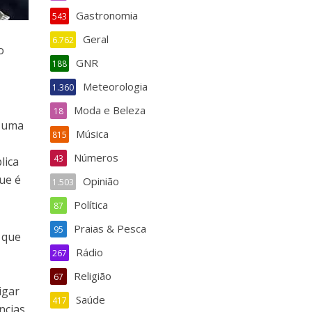
Gastronomia
543
Geral
6.762
o
GNR
188
Meteorologia
1.360
Moda e Beleza
18
, uma
Música
815
Números
43
lica
ue é
Opinião
1.503
Política
87
Praias & Pesca
95
 que
Rádio
,
267
Religião
67
igar
Saúde
417
ncias