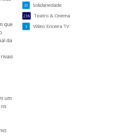
Solidariedade
35
Teatro & Cinema
238
em que
Vídeo Ericeira TV
3
o
bal da
rivais
ém um
 os
omo