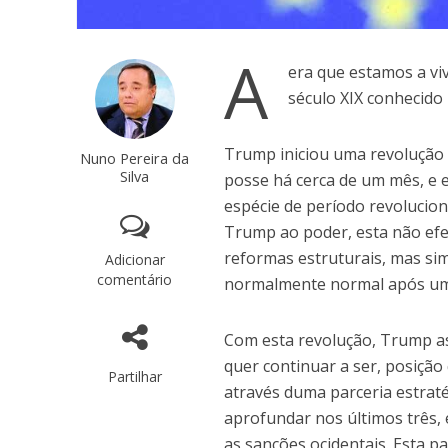
A
era que estamos a vi
século XIX conhecido 
Trump iniciou uma revolução 
Nuno Pereira da
Silva
posse há cerca de um mês, e 
espécie de período revolucio
Trump ao poder, esta não ef
reformas estruturais, mas si
Adicionar
comentário
normalmente normal após um
Com esta revolução, Trump as
quer continuar a ser, posição
Partilhar
através duma parceria estrat
aprofundar nos últimos três, 
as sanções ocidentais. Esta p