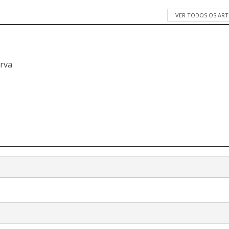
VER TODOS OS AR
a
erva