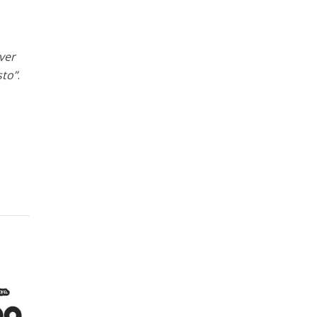
o
ver
sto”
.