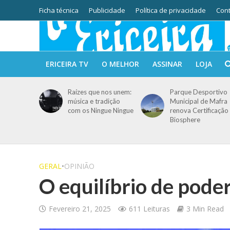
Ficha técnica
Publicidade
Política de privacidade
Cont
ERICEIRA TV
O MELHOR
ASSINAR
LOJA
Raízes que nos unem:
Parque Desportivo
música e tradição
Municipal de Mafra
com os Ningue Ningue
renova Certificação
Biosphere
GERAL
•
OPINIÃO
O equilíbrio de pode
Fevereiro 21, 2025
611 Leituras
3 Min Read