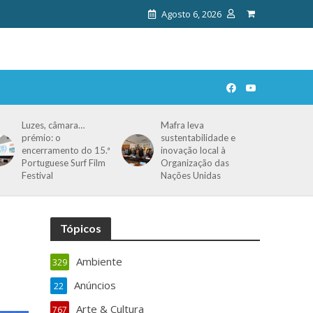
Agosto 6, 2026
Luzes, câmara…
Mafra leva
prémio: o
sustentabilidade e
encerramento do 15.ª
inovação local à
Portuguese Surf Film
Organização das
Festival
Nações Unidas
Tópicos
Ambiente
329
Anúncios
22
Arte & Cultura
767