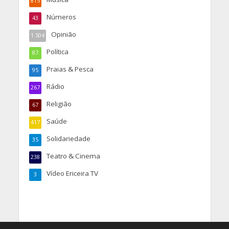
815
Números
43
Opinião
1.504
Política
87
Praias & Pesca
95
Rádio
267
Religião
67
Saúde
417
Solidariedade
35
Teatro & Cinema
238
Vídeo Ericeira TV
3