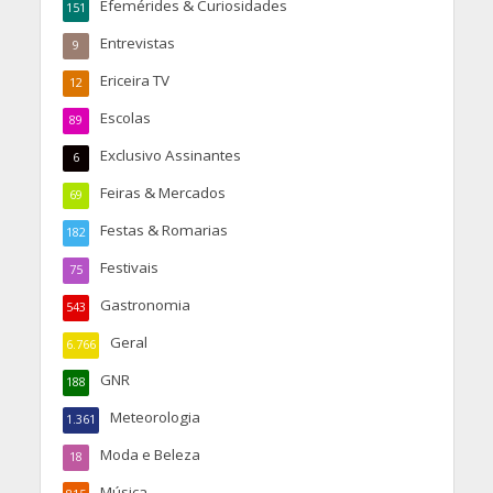
Efemérides & Curiosidades
151
Entrevistas
9
Ericeira TV
12
Escolas
89
Exclusivo Assinantes
6
Feiras & Mercados
69
Festas & Romarias
182
Festivais
75
Gastronomia
543
Geral
6.766
GNR
188
Meteorologia
1.361
Moda e Beleza
18
Música