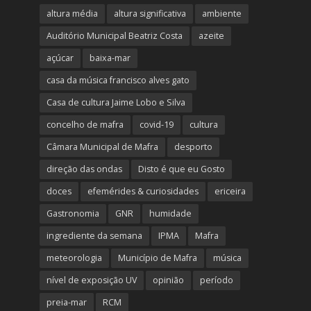
altura média
altura significativa
ambiente
Auditório Municipal Beatriz Costa
azeite
açúcar
baixa-mar
casa da música francisco alves gato
Casa de cultura Jaime Lobo e Silva
concelho de mafra
covid-19
cultura
Câmara Municipal de Mafra
desporto
direção das ondas
Disto é que eu Gosto
doces
efemérides & curiosidades
ericeira
Gastronomia
GNR
humidade
ingrediente da semana
IPMA
Mafra
meteorologia
Município de Mafra
música
nível de exposição UV
opinião
período
preia-mar
RCM