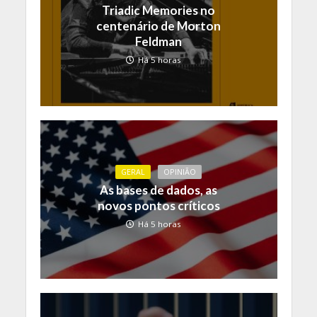
Triadic Memories no
centenário de Morton
Feldman
Há 5 horas
GERAL
OPINIÃO
As bases de dados, as
novos pontos críticos
Há 5 horas