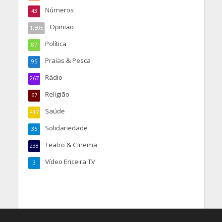
Números
43
Opinião
1.505
Política
87
Praias & Pesca
95
Rádio
267
Religião
67
Saúde
417
Solidariedade
35
Teatro & Cinema
238
Vídeo Ericeira TV
3