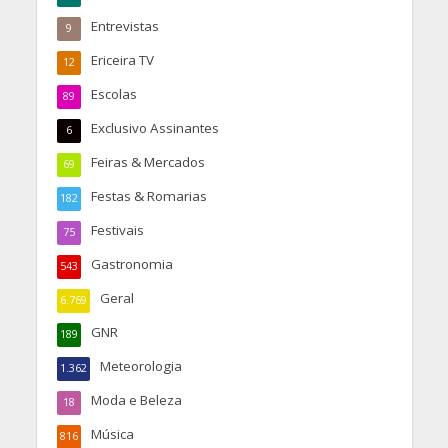
Entrevistas
9
Ericeira TV
12
Escolas
89
Exclusivo Assinantes
6
Feiras & Mercados
69
Festas & Romarias
182
Festivais
75
Gastronomia
543
Geral
6.769
GNR
189
Meteorologia
1.362
Moda e Beleza
18
Música
816