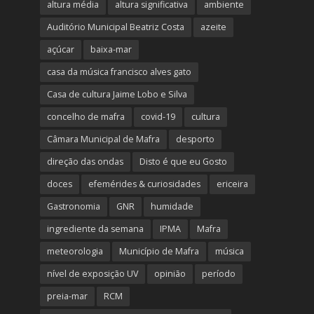
altura média
altura significativa
ambiente
Auditório Municipal Beatriz Costa
azeite
açúcar
baixa-mar
casa da música francisco alves gato
Casa de cultura Jaime Lobo e Silva
concelho de mafra
covid-19
cultura
Câmara Municipal de Mafra
desporto
direção das ondas
Disto é que eu Gosto
doces
efemérides & curiosidades
ericeira
Gastronomia
GNR
humidade
ingrediente da semana
IPMA
Mafra
meteorologia
Município de Mafra
música
nível de exposição UV
opinião
período
preia-mar
RCM