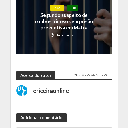
GERAL
GNR
Segundo suspeito de
roubos a idosos em prisão
preventiva em Mafra
Há 5 horas
VER TODOS OS ARTIGOS
Acerca do autor
ericeiraonline
Adicionar comentário