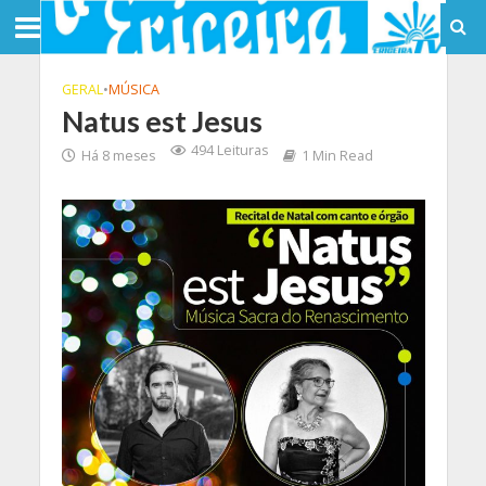
GERAL
•
MÚSICA
Natus est Jesus
494 Leituras
Há 8 meses
1 Min Read