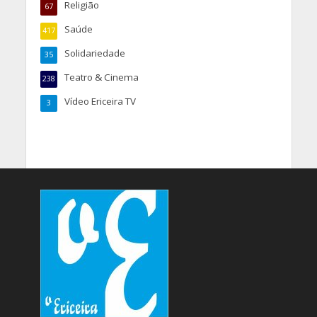
Religião
67
Saúde
417
Solidariedade
35
Teatro & Cinema
238
Vídeo Ericeira TV
3