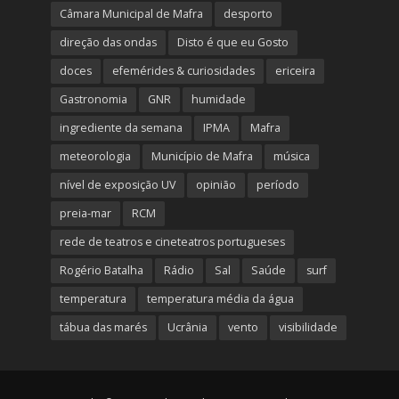
Câmara Municipal de Mafra
desporto
direção das ondas
Disto é que eu Gosto
doces
efemérides & curiosidades
ericeira
Gastronomia
GNR
humidade
ingrediente da semana
IPMA
Mafra
meteorologia
Município de Mafra
música
nível de exposição UV
opinião
período
preia-mar
RCM
rede de teatros e cineteatros portugueses
Rogério Batalha
Rádio
Sal
Saúde
surf
temperatura
temperatura média da água
tábua das marés
Ucrânia
vento
visibilidade