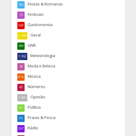
Festas & Romarias
182
Festivais
75
Gastronomia
543
Geral
6.769
GNR
189
Meteorologia
1.362
Moda e Beleza
18
Música
816
Números
43
Opinião
1.505
Política
87
Praias & Pesca
95
Rádio
267