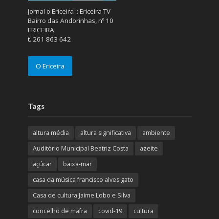
Jornal o Ericeira :: Ericeira TV
Bairro das Andorinhas, nº 10
ERICEIRA
t. 261 863 642
O Ericeira
Tags
altura média
altura significativa
ambiente
Auditório Municipal Beatriz Costa
azeite
açúcar
baixa-mar
casa da música francisco alves gato
Casa de cultura Jaime Lobo e Silva
concelho de mafra
covid-19
cultura