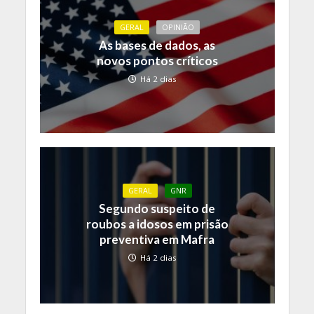
GERAL
OPINIÃO
As bases de dados, as
novos pontos críticos
Há 2 dias
GERAL
GNR
Segundo suspeito de
roubos a idosos em prisão
preventiva em Mafra
Há 2 dias