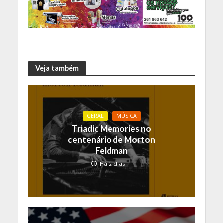
Veja também
GERAL
MÚSICA
Triadic Memories no
centenário de Morton
Feldman
Há 2 dias