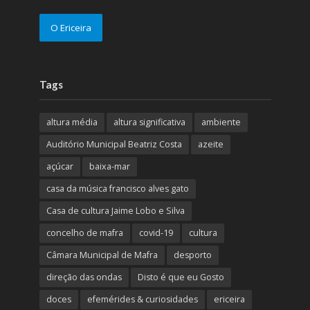
O Ericeira
Tags
altura média
altura significativa
ambiente
Auditório Municipal Beatriz Costa
azeite
açúcar
baixa-mar
casa da música francisco alves gato
Casa de cultura Jaime Lobo e Silva
concelho de mafra
covid-19
cultura
Câmara Municipal de Mafra
desporto
direção das ondas
Disto é que eu Gosto
doces
efemérides & curiosidades
ericeira