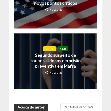
novos pontos críticos
Há 2 dias
GERAL
GNR
Segundo suspeito de
roubos a idosos em prisão
preventiva em Mafra
Há 2 dias
VER TODOS OS ARTIGOS
Acerca do autor