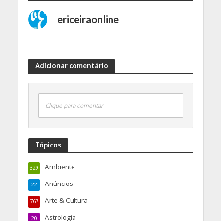
ericeiraonline
Adicionar comentário
Clique para comentar
Tópicos
Ambiente
329
Anúncios
22
Arte & Cultura
767
Astrologia
20