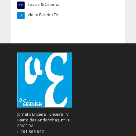
Teatro & Cinema
238
Vídeo Ericeira TV
3
Jornal o Ericeira :: Ericeira TV
Bairro das Andorinhas, nº 10
ERICEIRA
t. 261 863 642