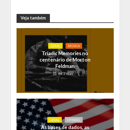
Veja também
GERAL
MÚSICA
Triadic Memories no
centenário de Morton
Feldman
Há 2 dias
GERAL
OPINIÃO
As bases de dados, as