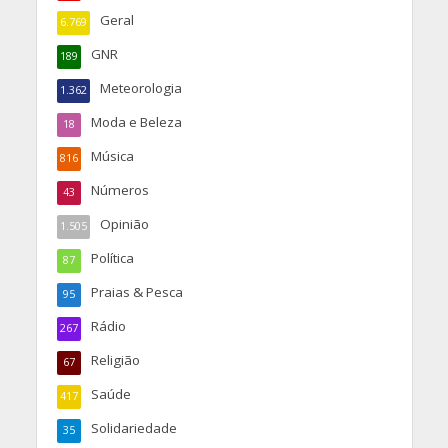
Geral
6.769
GNR
189
Meteorologia
1.362
Moda e Beleza
18
Música
816
Números
43
Opinião
1.505
Política
87
Praias & Pesca
95
Rádio
267
Religião
67
Saúde
417
Solidariedade
35