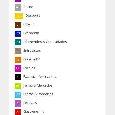
Crime
68
Desporto
1.017
Direito
7
Economia
112
Efemérides & Curiosidades
151
Entrevistas
9
Ericeira TV
12
Escolas
89
Exclusivo Assinantes
6
Feiras & Mercados
69
Festas & Romarias
182
Festivais
75
Gastronomia
543