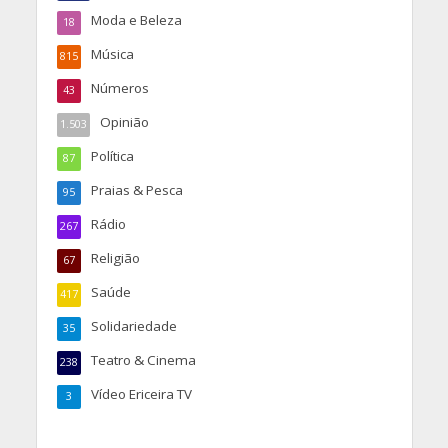
Moda e Beleza
18
Música
815
Números
43
Opinião
1.503
Política
87
Praias & Pesca
95
Rádio
267
Religião
67
Saúde
417
Solidariedade
35
Teatro & Cinema
238
Vídeo Ericeira TV
3