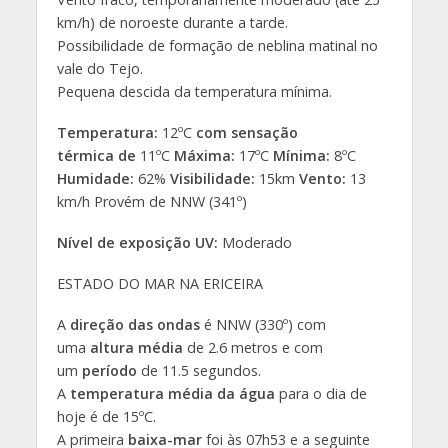
km/h) de noroeste durante a tarde.
Possibilidade de formação de neblina matinal no
vale do Tejo.
Pequena descida da temperatura mínima.
Temperatura:
12ºC
com sensação
térmica
de
11ºC
Máxima:
17ºC
Mínima:
8ºC
Humidade:
62%
Visibilidade:
15km
Vento:
13
km/h Provém de NNW (341º)
Nível de exposição UV:
Moderado
ESTADO DO MAR NA ERICEIRA
A
direção das ondas
é NNW (330º) com
uma
altura média
de 2.6 metros e com
um
período
de 11.5 segundos.
A
temperatura média da água
para o dia de
hoje é de 15ºC.
A primeira
baixa-mar
foi às 07h53 e a seguinte