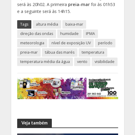
será às 20h02. A primeira
preia-mar
foi às 01h53
e a seguinte será às 14h15.
Tags
altura média
baixa-mar
direção das ondas
humidade
IPMA
meteorologia
nível de exposição UV
período
preia-mar
tábua das marés
temperatura
temperatura média da água
vento
visibilidade
Veja também