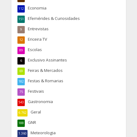
Economia
112
Efemérides & Curiosidades
151
Entrevistas
9
Ericeira TV
12
Escolas
89
Exclusivo Assinantes
6
Feiras & Mercados
69
Festas & Romarias
182
Festivais
75
Gastronomia
543
Geral
6.762
GNR
188
Meteorologia
1.360