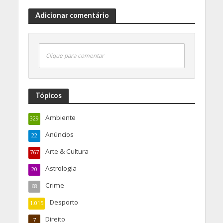
Adicionar comentário
Clique para comentar
Tópicos
Ambiente
329
Anúncios
22
Arte & Cultura
767
Astrologia
20
Crime
68
Desporto
1.015
Direito
7