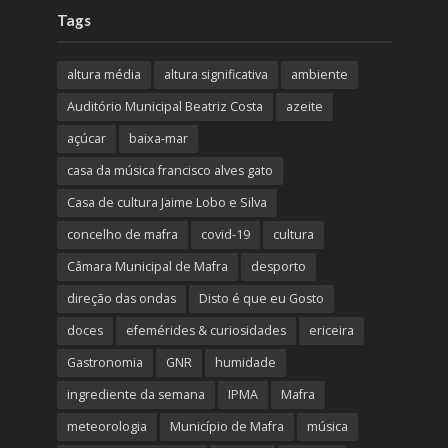
Tags
altura média
altura significativa
ambiente
Auditório Municipal Beatriz Costa
azeite
açúcar
baixa-mar
casa da música francisco alves gato
Casa de cultura Jaime Lobo e Silva
concelho de mafra
covid-19
cultura
Câmara Municipal de Mafra
desporto
direção das ondas
Disto é que eu Gosto
doces
efemérides & curiosidades
ericeira
Gastronomia
GNR
humidade
ingrediente da semana
IPMA
Mafra
meteorologia
Município de Mafra
música