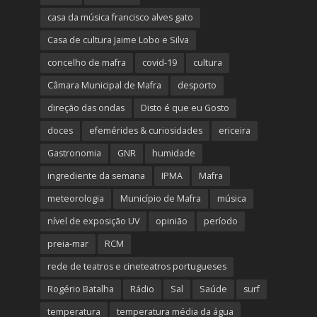
casa da música francisco alves gato
Casa de cultura Jaime Lobo e Silva
concelho de mafra
covid-19
cultura
Câmara Municipal de Mafra
desporto
direção das ondas
Disto é que eu Gosto
doces
efemérides & curiosidades
ericeira
Gastronomia
GNR
humidade
ingrediente da semana
IPMA
Mafra
meteorologia
Município de Mafra
música
nível de exposição UV
opinião
período
preia-mar
RCM
rede de teatros e cineteatros portugueses
Rogério Batalha
Rádio
Sal
Saúde
surf
temperatura
temperatura média da água