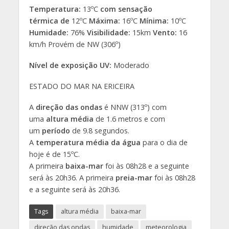
Temperatura:
13ºC
com sensação
térmica
de
12ºC
Máxima:
16ºC
Mínima:
10ºC
Humidade:
76%
Visibilidade:
15km
Vento:
16
km/h Provém de NW (306º)
Nível de exposição UV:
Moderado
ESTADO DO MAR NA ERICEIRA
A
direção das ondas
é NNW (313º) com
uma
altura média
de 1.6 metros e com
um
período
de 9.8 segundos.
A
temperatura média da água
para o dia de
hoje é de 15ºC.
A primeira
baixa-mar
foi às 08h28 e a seguinte
será às 20h36. A primeira
preia-mar
foi às 08h28
e a seguinte será às 20h36.
Tags
altura média
baixa-mar
direção das ondas
humidade
meteorologia