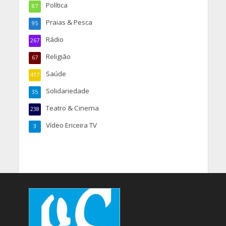
Política
87
Praias & Pesca
95
Rádio
267
Religião
67
Saúde
417
Solidariedade
35
Teatro & Cinema
238
Vídeo Ericeira TV
3