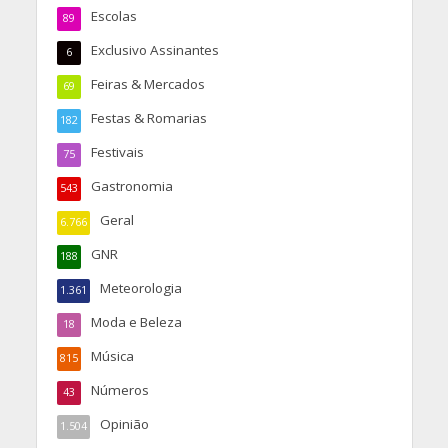
Escolas
89
Exclusivo Assinantes
6
Feiras & Mercados
69
Festas & Romarias
182
Festivais
75
Gastronomia
543
Geral
6.766
GNR
188
Meteorologia
1.361
Moda e Beleza
18
Música
815
Números
43
Opinião
1.504