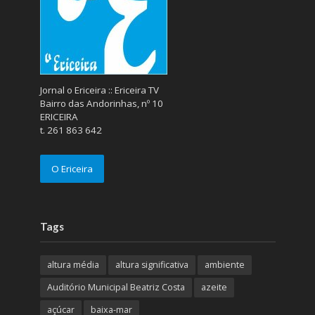
Jornal o Ericeira :: Ericeira TV
Bairro das Andorinhas, nº 10
ERICEIRA
t. 261 863 642
O Ericeira
Tags
altura média
altura significativa
ambiente
Auditório Municipal Beatriz Costa
azeite
açúcar
baixa-mar