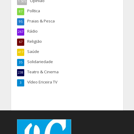
Opinião
1.505
Política
87
Praias & Pesca
95
Rádio
267
Religião
67
Saúde
417
Solidariedade
35
Teatro & Cinema
238
Vídeo Ericeira TV
3