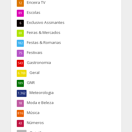
Ericeira TV
12
Escolas
89
Exclusivo Assinantes
6
Feiras & Mercados
69
Festas & Romarias
182
Festivais
75
Gastronomia
543
Geral
6.769
GNR
189
Meteorologia
1.362
Moda e Beleza
18
Música
816
Números
43