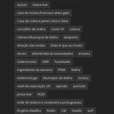
açúcar
baixa-mar
casa da música francisco alves gato
Casa de cultura Jaime Lobo e Silva
concelho de mafra
covid-19
cultura
Câmara Municipal de Mafra
desporto
direção das ondas
Disto é que eu Gosto
doces
efemérides & curiosidades
ericeira
Gastronomia
GNR
humidade
ingrediente da semana
IPMA
Mafra
meteorologia
Município de Mafra
música
nível de exposição UV
opinião
período
preia-mar
RCM
rede de teatros e cineteatros portugueses
Rogério Batalha
Rádio
Sal
Saúde
surf