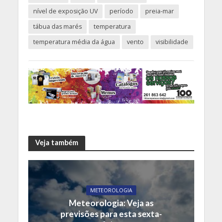
nível de exposição UV
período
preia-mar
tábua das marés
temperatura
temperatura média da água
vento
visibilidade
Veja também
METEOROLOGIA
Meteorologia: Veja as
previsões para esta sexta-