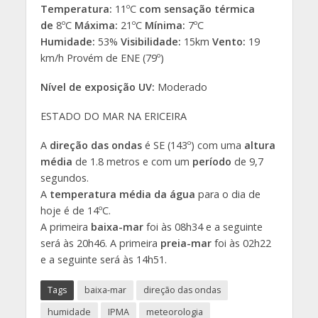
Temperatura:
11ºC
com sensação térmica
de
8ºC
Máxima:
21ºC
Mínima:
7ºC
Humidade:
53%
Visibilidade:
15km
Vento:
19
km/h Provém de ENE (79º)
Nível de exposição UV:
Moderado
ESTADO DO MAR NA ERICEIRA
A
direção das ondas
é SE (143º) com uma
altura
média
de 1.8 metros e com um
período
de 9,7
segundos.
A
temperatura média da água
para o dia de
hoje é de 14ºC.
A primeira
baixa-mar
foi às 08h34 e a seguinte
será às 20h46. A primeira
preia-mar
foi às 02h22
e a seguinte será às 14h51.
Tags
baixa-mar
direção das ondas
humidade
IPMA
meteorologia