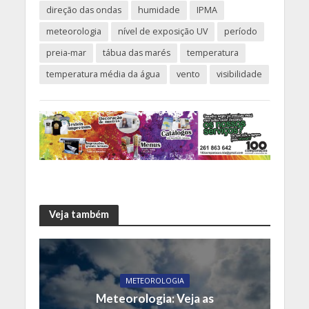
direção das ondas
humidade
IPMA
meteorologia
nível de exposição UV
período
preia-mar
tábua das marés
temperatura
temperatura média da água
vento
visibilidade
Veja também
METEOROLOGIA
Meteorologia: Veja as