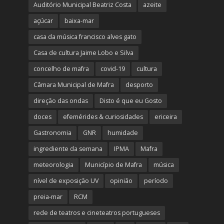
Auditório Municipal Beatriz Costa
azeite
açúcar
baixa-mar
casa da música francisco alves gato
Casa de cultura Jaime Lobo e Silva
concelho de mafra
covid-19
cultura
Câmara Municipal de Mafra
desporto
direção das ondas
Disto é que eu Gosto
doces
efemérides & curiosidades
ericeira
Gastronomia
GNR
humidade
ingrediente da semana
IPMA
Mafra
meteorologia
Município de Mafra
música
nível de exposição UV
opinião
período
preia-mar
RCM
rede de teatros e cineteatros portugueses