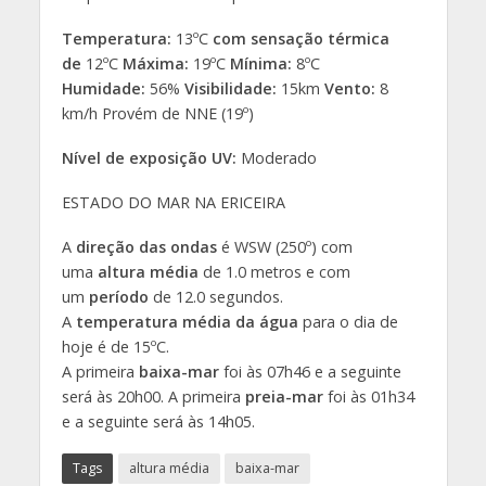
Temperatura:
13ºC
com sensação térmica
de
12ºC
Máxima:
19ºC
Mínima:
8ºC
Humidade:
56%
Visibilidade:
15km
Vento:
8
km/h Provém de NNE (19º)
Nível de exposição UV:
Moderado
ESTADO DO MAR NA ERICEIRA
A
direção das ondas
é WSW (250º) com
uma
altura média
de 1.0 metros e com
um
período
de 12.0 segundos.
A
temperatura média da água
para o dia de
hoje é de 15ºC.
A primeira
baixa-mar
foi às 07h46 e a seguinte
será às 20h00. A primeira
preia-mar
foi às 01h34
e a seguinte será às 14h05.
Tags
altura média
baixa-mar