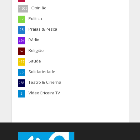
Opinião
1.505
Política
87
Praias & Pesca
95
Rádio
267
Religião
67
Saúde
417
Solidariedade
35
Teatro & Cinema
238
Vídeo Ericeira TV
3