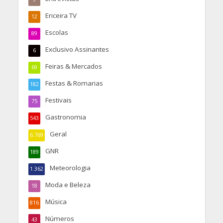
Ericeira TV
12
Escolas
89
Exclusivo Assinantes
6
Feiras & Mercados
69
Festas & Romarias
182
Festivais
75
Gastronomia
543
Geral
6.769
GNR
189
Meteorologia
1.362
Moda e Beleza
18
Música
816
Números
43