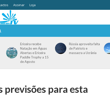
actos
Assinar
Loja
Ericeira recebe
Rússia aproveita falta
Natação em Águas
de Patriots e
Abertas e Ericeira
massacra a Ucrânia
Paddle Trophy a 15
de Agosto
s previsões para esta