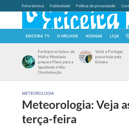
Ficha técnica
Publicidade
Política de privacidade
Cont
ERICEIRA TV
O MELHOR
ASSINAR
LOJA
Participe no futuro de
Volta a Portugal
Mafra: Município
passa hoje pela
prepara Plano para a
Ericeira
Igualdade e Não
Discriminação
METEOROLOGIA
Meteorologia: Veja a
terça-feira