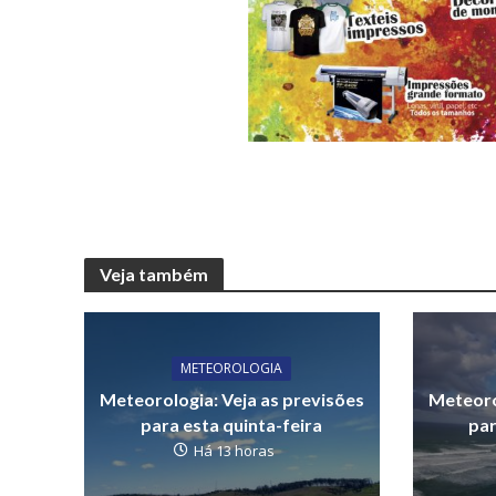
Veja também
METEOROLOGIA
Meteorologia: Veja as previsões
Meteoro
para esta quinta-feira
par
Há 13 horas