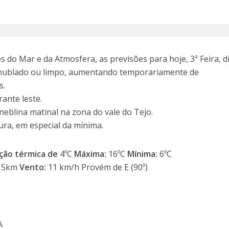
 do Mar e da Atmosfera, as previsões para hoje, 3ª Feira, d
o nublado ou limpo, aumentando temporariamente de
s.
ante leste.
neblina matinal na zona do vale do Tejo.
ra, em especial da mínima.
ção térmica de
4ºC
Máxima:
16ºC
Mínima:
6ºC
15km
Vento:
11 km/h Provém de E (90º)
A