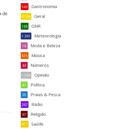
Gastronomia
543
o
de
Geral
6.766
GNR
188
Meteorologia
1.361
Moda e Beleza
18
Música
815
Números
43
Opinião
1.504
Política
87
Praias & Pesca
95
Rádio
267
Religião
67
Saúde
417