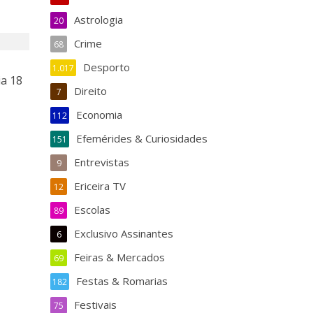
Astrologia
20
Crime
68
Desporto
1.017
ia 18
Direito
7
Economia
112
Efemérides & Curiosidades
151
Entrevistas
9
Ericeira TV
12
Escolas
89
Exclusivo Assinantes
6
Feiras & Mercados
69
Festas & Romarias
182
Festivais
75