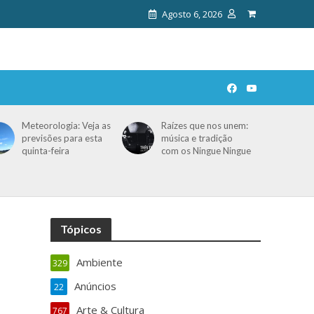
Agosto 6, 2026
Meteorologia: Veja as
Raízes que nos unem:
previsões para esta
música e tradição
quinta-feira
com os Ningue Ningue
Tópicos
Ambiente
329
Anúncios
22
Arte & Cultura
767