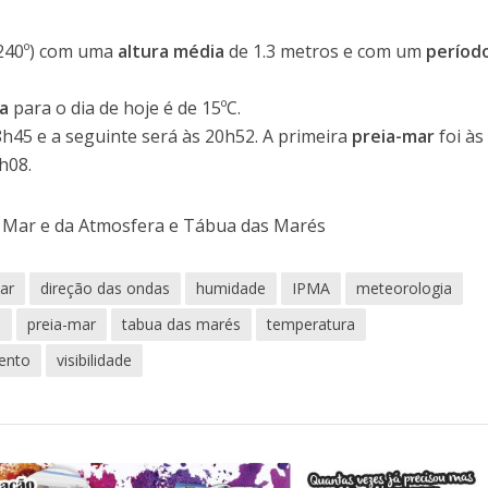
240º) com uma
altura média
de 1.3 metros e com um
períod
a
para o dia de hoje é de 15ºC.
8h45 e a seguinte será às 20h52. A primeira
preia-mar
foi às
h08.
o Mar e da Atmosfera e Tábua das Marés
ar
direção das ondas
humidade
IPMA
meteorologia
o
preia-mar
tabua das marés
temperatura
ento
visibilidade