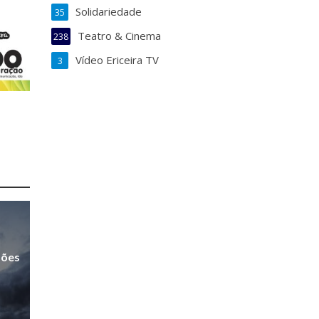
Solidariedade
35
Teatro & Cinema
238
Vídeo Ericeira TV
3
sões