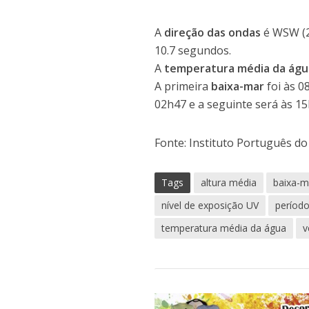
A
direção das ondas
é WSW (
10.7 segundos.
A
temperatura média da águ
A primeira
baixa-mar
foi às 0
02h47 e a seguinte será às 15
Fonte: Instituto Português d
Tags
altura média
baixa-m
nível de exposição UV
períod
temperatura média da água
v