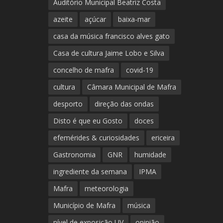
Auditório Municipal Beatriz Costa
azeite
açúcar
baixa-mar
casa da música francisco alves gato
Casa de cultura Jaime Lobo e Silva
concelho de mafra
covid-19
cultura
Câmara Municipal de Mafra
desporto
direção das ondas
Disto é que eu Gosto
doces
efemérides & curiosidades
ericeira
Gastronomia
GNR
humidade
ingrediente da semana
IPMA
Mafra
meteorologia
Município de Mafra
música
nível de exposição UV
opinião