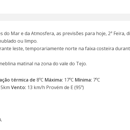
 do Mar e da Atmosfera, as previsões para hoje, 2ª Feira, d
nublado ou limpo.
ante leste, temporariamente norte na faixa costeira durant
neblina matinal na zona do vale do Tejo.
ação térmica de
8ºC
Máxima:
17ºC
Mínima:
7ºC
15km
Vento:
13 km/h Provém de E (95º)
A