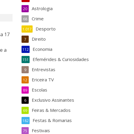
Astrologia
20
Crime
68
Desporto
1.017
ia 17
Direito
7
Economia
e a
112
Efemérides & Curiosidades
151
Entrevistas
9
Ericeira TV
12
Escolas
89
Exclusivo Assinantes
6
Feiras & Mercados
69
Festas & Romarias
182
Festivais
75