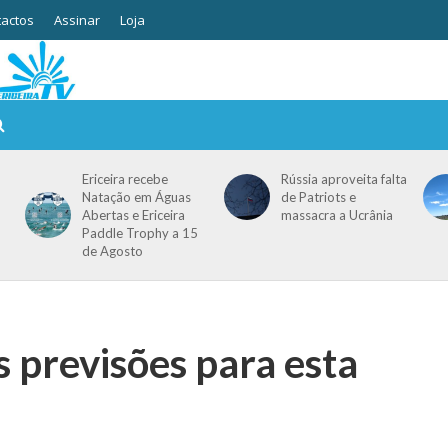
actos
Assinar
Loja
Ericeira recebe
Rússia aproveita falta
Natação em Águas
de Patriots e
Abertas e Ericeira
massacra a Ucrânia
Paddle Trophy a 15
de Agosto
s previsões para esta