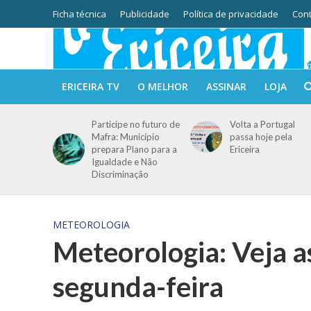
Ficha técnica
Publicidade
Política de privacidade
Cont
ERICEIRA TV
O MELHOR
ASSINAR
LOJA
Participe no futuro de
Volta a Portugal
Mafra: Município
passa hoje pela
prepara Plano para a
Ericeira
Igualdade e Não
Discriminação
METEOROLOGIA
Meteorologia: Veja a
segunda-feira