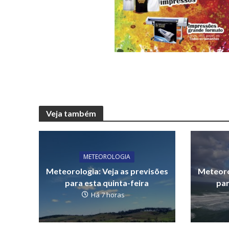
Veja também
METEOROLOGIA
Meteorologia: Veja as previsões
Meteoro
para esta quinta-feira
par
Há 7 horas