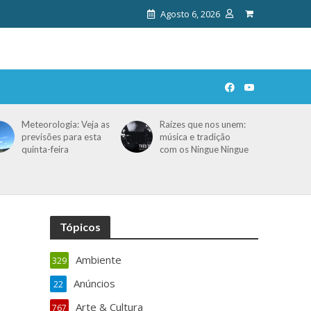
Agosto 6, 2026
Meteorologia: Veja as
Raízes que nos unem:
previsões para esta
música e tradição
quinta-feira
com os Ningue Ningue
Tópicos
Ambiente
329
Anúncios
22
Arte & Cultura
767