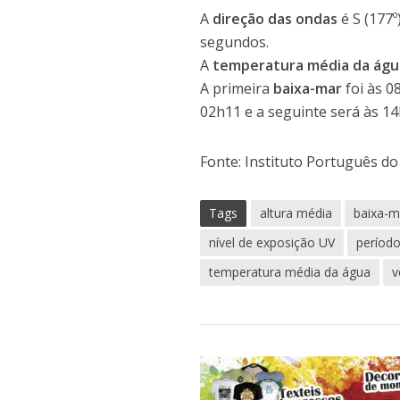
A
direção das ondas
é S (177
segundos.
A
temperatura média da águ
A primeira
baixa-mar
foi às 0
02h11 e a seguinte será às 14
Fonte: Instituto Português d
Tags
altura média
baixa-m
nível de exposição UV
períod
temperatura média da água
v