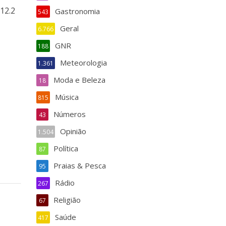
12.2
Gastronomia
543
Geral
6.766
GNR
188
Meteorologia
1.361
Moda e Beleza
18
Música
815
Números
43
Opinião
1.504
Política
87
Praias & Pesca
95
Rádio
267
Religião
67
Saúde
417