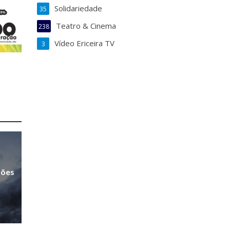
Solidariedade
35
Teatro & Cinema
238
Vídeo Ericeira TV
3
sões