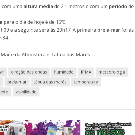
º) com uma
altura média
de 2.1 metros e com um
período
de 
a
para o dia de hoje é de 15ºC.
8h09 e a seguinte será às 20h17. A primeira
preia-mar
foi às
h34.
o Mar e da Atmosfera e Tábua das Marés
ar
direção das ondas
humidade
IPMA
meteorologia
o
preia-mar
tábua das marés
temperatura
ento
visibilidade