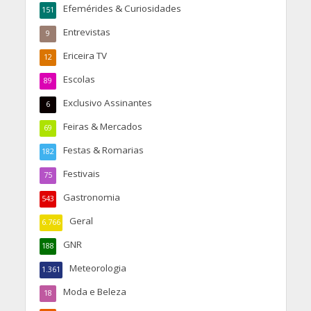
Efemérides & Curiosidades
151
Entrevistas
9
Ericeira TV
12
Escolas
89
Exclusivo Assinantes
6
Feiras & Mercados
69
Festas & Romarias
182
Festivais
75
Gastronomia
543
Geral
6.766
GNR
188
Meteorologia
1.361
Moda e Beleza
18