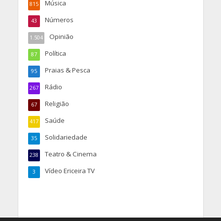
Música
815
Números
43
Opinião
1.504
Política
87
Praias & Pesca
95
Rádio
267
Religião
67
Saúde
417
Solidariedade
35
Teatro & Cinema
238
Vídeo Ericeira TV
3