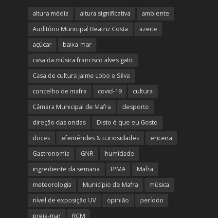
altura média
altura significativa
ambiente
Auditório Municipal Beatriz Costa
azeite
açúcar
baixa-mar
casa da música francisco alves gato
Casa de cultura Jaime Lobo e Silva
concelho de mafra
covid-19
cultura
Câmara Municipal de Mafra
desporto
direção das ondas
Disto é que eu Gosto
doces
efemérides & curiosidades
ericeira
Gastronomia
GNR
humidade
ingrediente da semana
IPMA
Mafra
meteorologia
Município de Mafra
música
nível de exposição UV
opinião
período
preia-mar
RCM